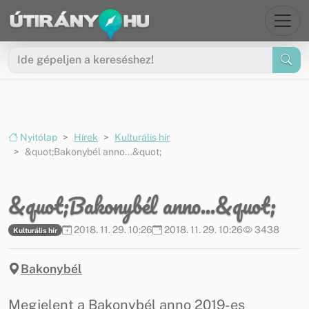
Ugrás a menüre
Ugrás a tartalomra
Nyitólap
Hírek
Kulturális hír
&quot;Bakonybél anno...&quot;
&quot;Bakonybél anno...&quot;
2018. 11. 29. 10:26
2018. 11. 29. 10:26
3438
Kulturális hír
Bakonybél
Megjelent a Bakonybél anno 2019-es