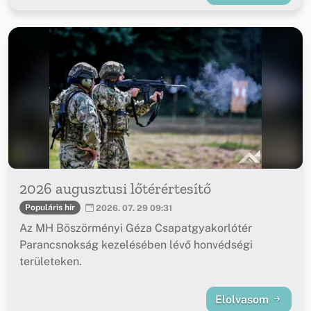
2026 augusztusi lőtérértesítő
Populáris hír
2026. 07. 29 09:31
Az MH Böszörményi Géza Csapatgyakorlótér
Parancsnokság kezelésében lévő honvédségi
területeken.
Elolvasom