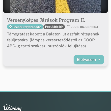
Versenyképes Járások Program II.
Populáris hír
Szentkirályszabadja
2026. 06. 23 16:54
Támogatást kapott a Balatoni út aszfalt rétegének
felújítására. (lámpás kereszteződéstől az COOP
ABC-ig tartó szakasz, buszöblök felújítása)
Elolvasom
Útirány