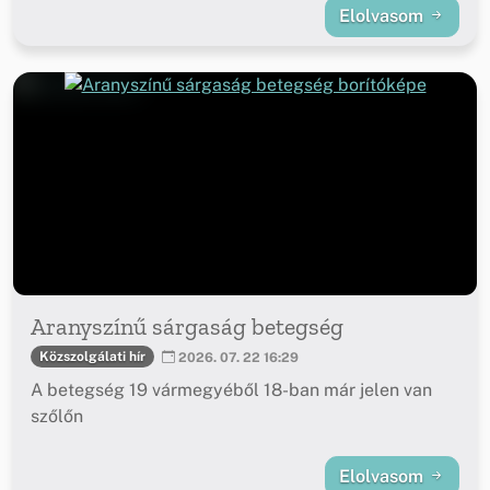
Elolvasom
Aranyszínű sárgaság betegség
Közszolgálati hír
2026. 07. 22 16:29
A betegség 19 vármegyéből 18-ban már jelen van
szőlőn
Elolvasom