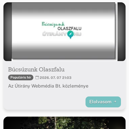
Búcsúzunk Olaszfalu
Populáris hír
2026. 07. 07 21:03
Az Útirány Webmédia Bt. közleménye
Elolvasom