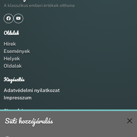
A klasszikus emberi értékek otthona
Oldalak
Hírek
Események
Helyek
Oldalak
Kiegészítés
Adatvédelmi nyilatkozat
Impresszum
Kapcsolat
Süti hozzájárulás
+36 20 211 1888
info@utirany.hu
webmaster@utirany.hu