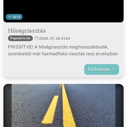
3213
Hőségriasztás
Populáris hír
2026. 07. 06 21:24
FRISSÍTVE! A hőségriasztás meghosszabbodik,
szombattól már harmadfokú riasztás lesz érvényben
Elolvasom