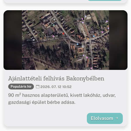
Ajánlattételi felhívás Bakonybélben
Populáris hír
2026. 07. 12 10:52
90 m² hasznos alapterületű, kivett lakóház, udvar,
gazdasági épület bérbe adása.
Elolvasom