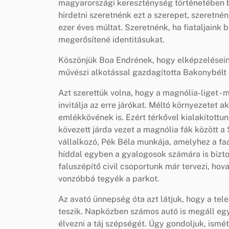
magyarországi kereszténység történetében be
hirdetni szeretnénk ezt a szerepet, szeretnén
ezer éves múltat. Szeretnénk, ha fiataljaink
megerősítené identitásukat.
Köszönjük Boa Endrének, hogy elképzelésein
művészi alkotással gazdagította Bakonybélt 
Azt szerettük volna, hogy a magnólia-liget - 
invitálja az erre járókat. Méltó környezetet
emlékkövének is. Ezért térkővel kialakítottu
kövezett járda vezet a magnólia fák között a 
vállalkozó, Pék Béla munkája, amelyhez a faa
híddal egyben a gyalogosok számára is biztos
faluszépítő civil csoportunk már tervezi, hov
vonzóbbá tegyék a parkot.
Az avató ünnepség óta azt látjuk, hogy a tel
teszik. Napközben számos autó is megáll egy
élvezni a táj szépségét. Úgy gondoljuk, ismé