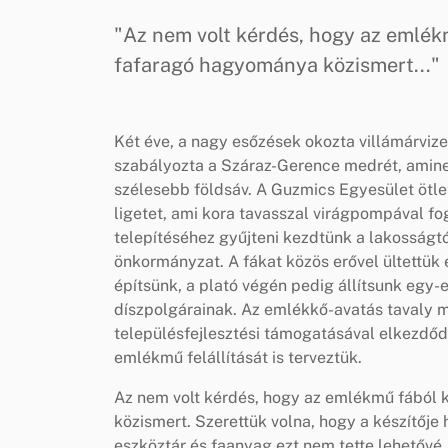
"Az nem volt kérdés, hogy az emlékm
fafaragó hagyománya közismert..."
Két éve, a nagy esőzések okozta villámárvi
szabályozta a Száraz-Gerence medrét, amine
szélesebb földsáv. A Guzmics Egyesület ötle
ligetet, ami kora tavasszal virágpompával fo
telepítéséhez gyűjteni kezdtünk a lakosság
önkormányzat. A fákat közös erővel ültettük 
építsünk, a plató végén pedig állítsunk egy-
díszpolgárainak. Az emlékkő-avatás tavaly m
településfejlesztési támogatásával elkezdődö
emlékmű felállítását is terveztük.
Az nem volt kérdés, hogy az emlékmű fából 
közismert. Szerettük volna, hogy a készítője 
eszköztár és faanyag ezt nem tette lehetővé.