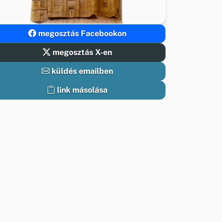
megosztás Facebookon
megosztás X-en
küldés emailben
link másolása