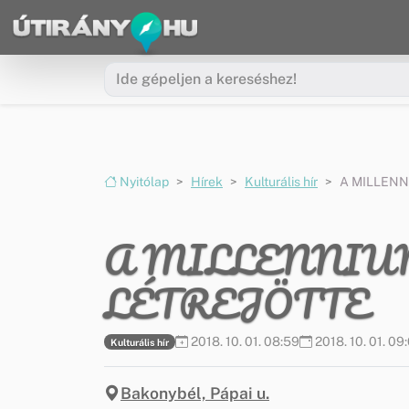
Ugrás a menüre
Ugrás a tartalomra
Nyitólap
Hírek
Kulturális hír
A MILLENN
A MILLENNIU
LÉTREJÖTTE
2018. 10. 01. 08:59
2018. 10. 01. 09
Kulturális hír
Bakonybél, Pápai u.