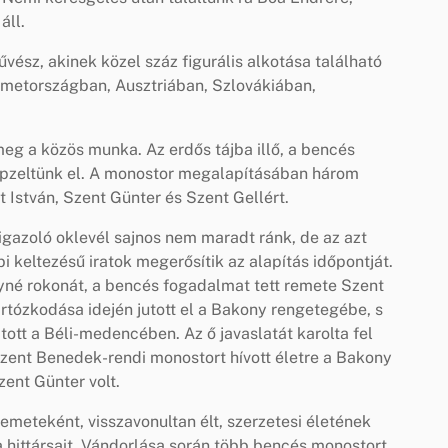
áll.
vész, akinek közel száz figurális alkotása található
metországban, Ausztriában, Szlovákiában,
eg a közös munka. Az erdős tájba illő, a bencés
képzeltünk el. A monostor megalapításában három
 István, Szent Günter és Szent Gellért.
gazoló oklevél sajnos nem maradt ránk, de az azt
 keltezésű iratok megerősítik az alapítás időpontját.
ályné rokonát, a bencés fogadalmat tett remete Szent
rtózkodása idején jutott el a Bakony rengetegébe, s
tott a Béli-medencében. Az ő javaslatát karolta fel
 Szent Benedek-rendi monostort hívott életre a Bakony
ent Günter volt.
emeteként, visszavonultan élt, szerzetesi életének
tta hittársait. Vándorlása során több bencés monostort