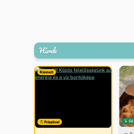
Hírek
Kiemelt
Új!
Frissítve!