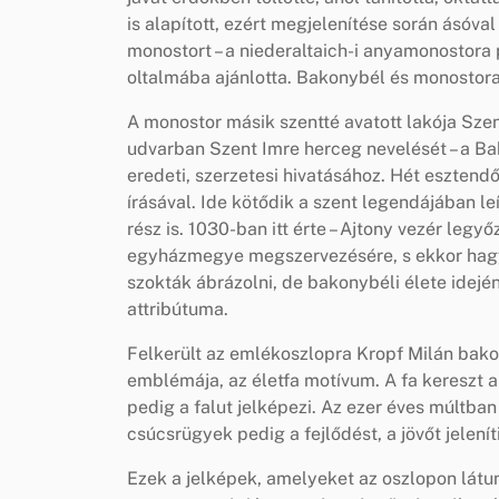
is alapított, ezért megjelenítése során ásóva
monostort – a niederaltaich-i anyamonostora p
oltalmába ajánlotta. Bakonybél és monostora
A monostor másik szentté avatott lakója Szent
udvarban Szent Imre herceg nevelését – a B
eredeti, szerzetesi hivatásához. Hét esztendő
írásával. Ide kötődik a szent legendájában le
rész is. 1030-ban itt érte – Ajtony vezér leg
egyházmegye megszervezésére, s ekkor hagyt
szokták ábrázolni, de bakonybéli élete idejé
attribútuma.
Felkerült az emlékoszlopra Kropf Milán bako
emblémája, az életfa motívum. A fa kereszt al
pedig a falut jelképezi. Az ezer éves múltban
csúcsrügyek pedig a fejlődést, a jövőt jelení
Ezek a jelképek, amelyeket az oszlopon látun