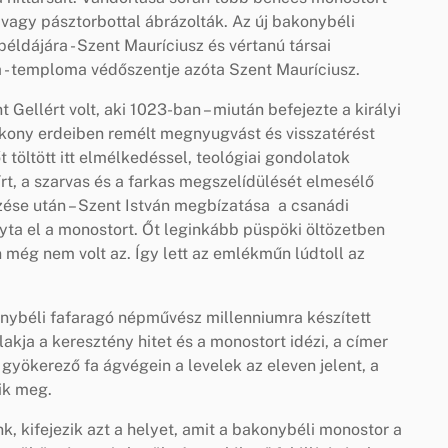
l vagy pásztorbottal ábrázolták. Az új bakonybéli
éldájára - Szent Mauríciusz és vértanú társai
 - temploma védőszentje azóta Szent Mauríciusz.
 Gellért volt, aki 1023-ban – miután befejezte a királyi
akony erdeiben remélt megnyugvást és visszatérést
t töltött itt elmélkedéssel, teológiai gondolatok
írt, a szarvas és a farkas megszelídülését elmesélő
yőzése után – Szent István megbízatása a csanádi
a el a monostort. Őt leginkább püspöki öltözetben
n még nem volt az. Így lett az emlékműn lúdtoll az
nybéli fafaragó népművész millenniumra készített
akja a keresztény hitet és a monostort idézi, a címer
 gyökerező fa ágvégein a levelek az eleven jelent, a
tik meg.
k, kifejezik azt a helyet, amit a bakonybéli monostor a