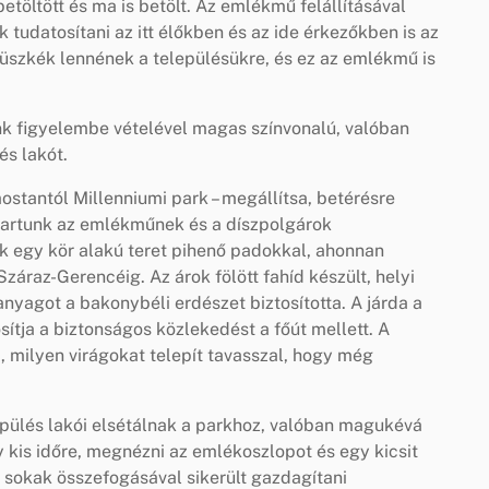
töltött és ma is betölt. Az emlékmű felállításával
k tudatosítani az itt élőkben és az ide érkezőkben is az
 büszkék lennének a településükre, és ez az emlékmű is
k figyelembe vételével magas színvonalú, valóban
és lakót.
mostantól Millenniumi park – megállítsa, betérésre
 akartunk az emlékműnek és a díszpolgárok
nk egy kör alakú teret pihenő padokkal, ahonnan
Száraz-Gerencéig. Az árok fölött fahíd készült, helyi
nyagot a bakonybéli erdészet biztosította. A járda a
ítja a biztonságos közlekedést a főút mellett. A
a, milyen virágokat telepít tavasszal, hogy még
epülés lakói elsétálnak a parkhoz, valóban magukévá
 kis időre, megnézni az emlékoszlopot és egy kicsit
t sokak összefogásával sikerült gazdagítani