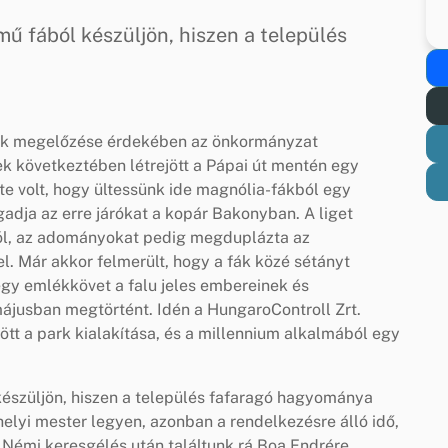
ű fából készüljön, hiszen a település
zek megelőzése érdekében az önkormányzat
k következtében létrejött a Pápai út mentén egy
te volt, hogy ültessünk ide magnólia-fákból egy
gadja az erre járókat a kopár Bakonyban. A liget
tól, az adományokat pedig megduplázta az
el. Már akkor felmerült, hogy a fák közé sétányt
egy emlékkövet a falu jeles embereinek és
ájusban megtörtént. Idén a HungaroControll Zrt.
tt a park kialakítása, és a millennium alkalmából egy
készüljön, hiszen a település fafaragó hagyománya
helyi mester legyen, azonban a rendelkezésre álló idő,
 Némi keresgélés után találtunk rá Boa Endrére,