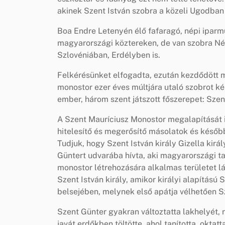
akinek Szent István szobra a közeli Ugodban 
Boa Endre Letenyén élő fafaragó, népi iparmű
magyarországi köztereken, de van szobra Né
Szlovéniában, Erdélyben is.
Felkérésünket elfogadta, ezután kezdődött m
monostor ezer éves múltjára utaló szobrot 
ember, három szent játszott főszerepet: Szent
A Szent Mauríciusz Monostor megalapítását i
hitelesítő és megerősítő másolatok és későbbi
Tudjuk, hogy Szent István király Gizella kir
Güntert udvarába hívta, aki magyarországi ta
monostor létrehozására alkalmas területet lá
Szent István király, amikor királyi alapítású
belsejében, melynek első apátja vélhetően Sz
Szent Günter gyakran változtatta lakhelyét, r
javát erdőkben töltötte, ahol tanította, okta