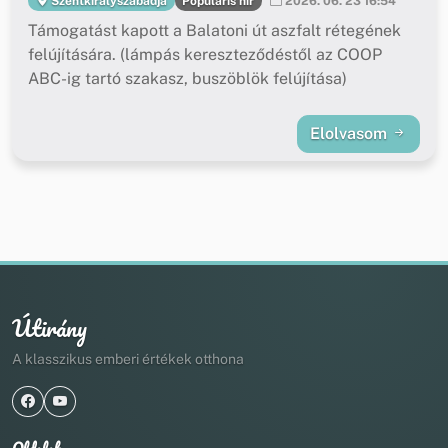
Populáris hír
Szentkirályszabadja
2026. 06. 23 16:54
Támogatást kapott a Balatoni út aszfalt rétegének
felújítására. (lámpás kereszteződéstől az COOP
ABC-ig tartó szakasz, buszöblök felújítása)
Elolvasom
Útirány
A klasszikus emberi értékek otthona