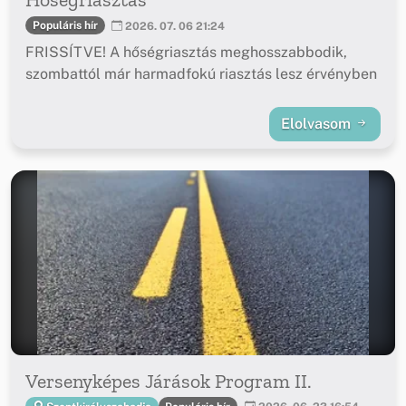
Populáris hír
2026. 07. 06 21:24
FRISSÍTVE! A hőségriasztás meghosszabbodik,
szombattól már harmadfokú riasztás lesz érvényben
Elolvasom
Versenyképes Járások Program II.