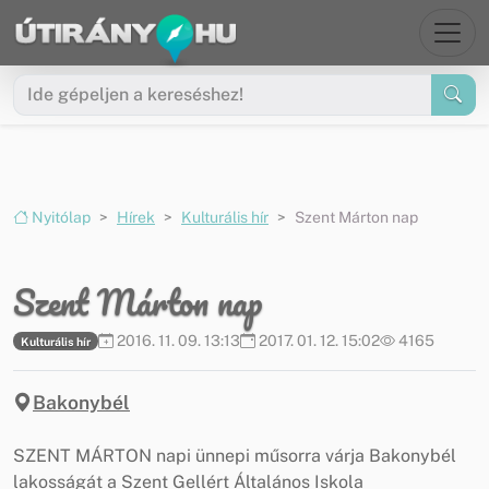
Ugrás a menüre
Ugrás a tartalomra
Nyitólap
Hírek
Kulturális hír
Szent Márton nap
Szent Márton nap
2016. 11. 09. 13:13
2017. 01. 12. 15:02
4165
Kulturális hír
Bakonybél
SZENT MÁRTON napi ünnepi műsorra várja Bakonybél
lakosságát a Szent Gellért Általános Iskola