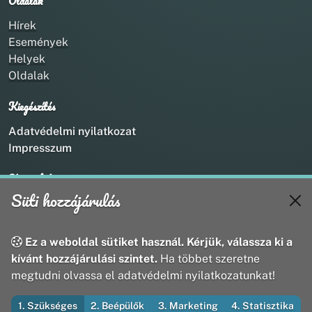
Oldalak
Hírek
Események
Helyek
Oldalak
Kiegészítés
Adatvédelmi nyilatkozat
Impresszum
Kapcsolat
Süti hozzájárulás
+36 20 211 1888
info@utirany.hu
webmaster@utirany.hu
Ez a weboldal sütiket használ. Kérjük, válassza ki a
8419 Csesznek, Vasút u.18.
kívánt hozzájárulási szintet.
Ha többet szeretne
megtudni olvassa el adatvédelmi nyilatkozatunkat!
1. Szükséges
2. Beépülők
3. Marketing
4. Statisztika