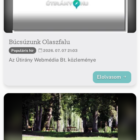
Búcsúzunk Olaszfalu
Populáris hír
2026. 07. 07 21:03
Az Útirány Webmédia Bt. közleménye
Elolvasom