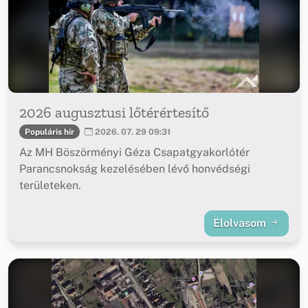
2026 augusztusi lőtérértesítő
Populáris hír
2026. 07. 29 09:31
Az MH Böszörményi Géza Csapatgyakorlótér
Parancsnokság kezelésében lévő honvédségi
területeken.
Elolvasom