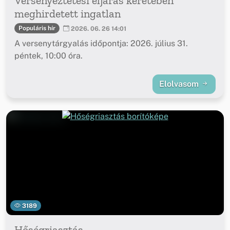
Versenyeztetési eljárás keretében
meghirdetett ingatlan
Populáris hír
2026. 06. 26 14:01
A versenytárgyalás időpontja: 2026. július 31.
péntek, 10:00 óra.
Elolvasom
3189
Hőségriasztás