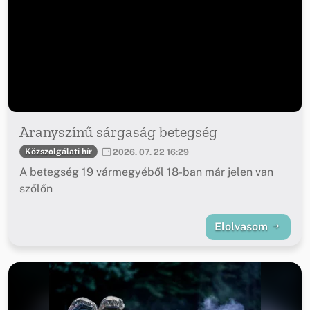
Aranyszínű sárgaság betegség
Közszolgálati hír
2026. 07. 22 16:29
A betegség 19 vármegyéből 18-ban már jelen van
szőlőn
Elolvasom