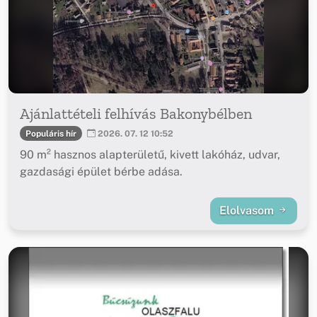
Ajánlattételi felhívás Bakonybélben
Populáris hír
2026. 07. 12 10:52
90 m² hasznos alapterületű, kivett lakóház, udvar,
gazdasági épület bérbe adása.
Elolvasom