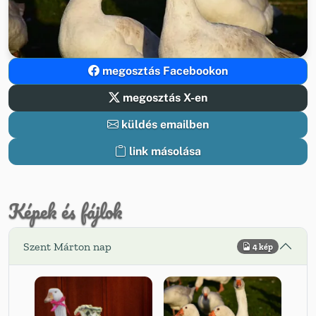
megosztás Facebookon
megosztás X-en
küldés emailben
link másolása
Képek és fájlok
Szent Márton nap
4 kép