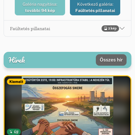
Galéria nagyítása:
Következő galéria:
további 94 kép
Faültetés pillanatai
Faültetés pillanatai
2 kép
Hírek
Összes hír
Kiemelt
Új!