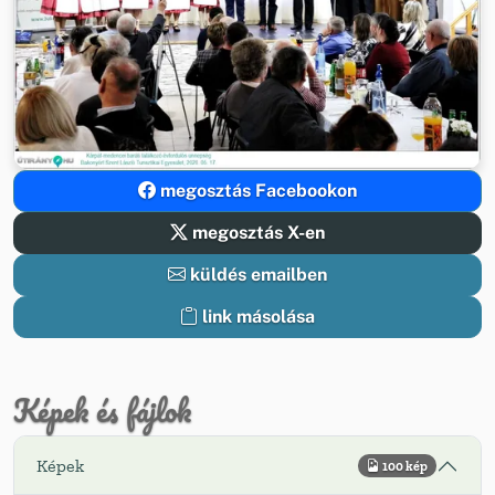
megosztás Facebookon
megosztás X-en
küldés emailben
link másolása
Képek és fájlok
Képek
100 kép