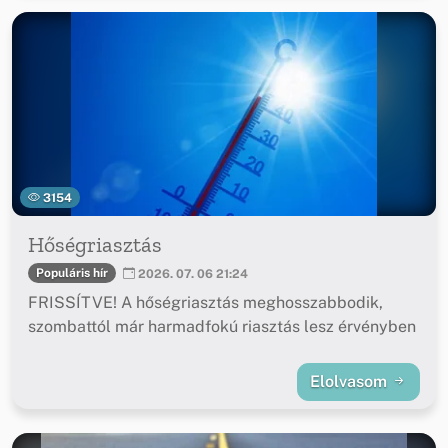
3154
Hőségriasztás
Populáris hír
2026. 07. 06 21:24
FRISSÍTVE! A hőségriasztás meghosszabbodik,
szombattól már harmadfokú riasztás lesz érvényben
Elolvasom