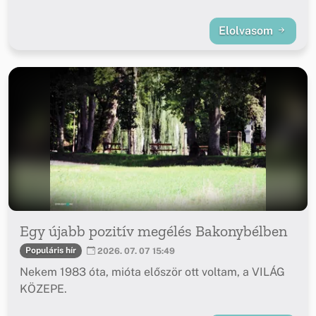
Elolvasom
Egy újabb pozitív megélés Bakonybélben
Populáris hír
2026. 07. 07 15:49
Nekem 1983 óta, mióta először ott voltam, a VILÁG
KÖZEPE.