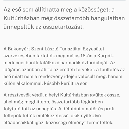
Az eső sem állíthatta meg a közösséget: a
Kultúrházban még összetartóbb hangulatban
ünnepeltük az összetartozást.
A Bakonyért Szent László Turisztikai Egyesület
szervezésében tartották meg május 16-án a Kárpát-
medencei baráti találkozó harmadik évfordulóját. Az
időjárás azonban átírta az eredeti terveket: a faültetés az
eső miatt nem a rendezvény idején valósult meg, hanem
külön alkalommal, később került rá sor.
A résztvevők végül a helyi Kultúrházban gyűltek össze,
ahol még meghittebb, összetartóbb légkörben
folytatódott az ünneplés. A délutánt amatőr és profi
fellépők tették emlékezetessé, akik nyíltszívű
előadásaikkal igazi közösségi élményt teremtettek.