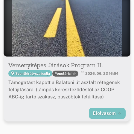
Versenyképes Járások Program II.
Populáris hír
Szentkirályszabadja
2026. 06. 23 16:54
Támogatást kapott a Balatoni út aszfalt rétegének
felújítására. (lámpás kereszteződéstől az COOP
ABC-ig tartó szakasz, buszöblök felújítása)
Elolvasom