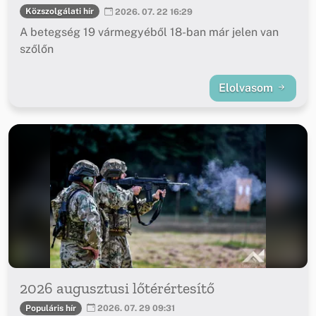
Közszolgálati hír
2026. 07. 22 16:29
A betegség 19 vármegyéből 18-ban már jelen van
szőlőn
Elolvasom
2026 augusztusi lőtérértesítő
Populáris hír
2026. 07. 29 09:31