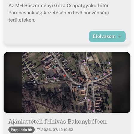
Az MH Böszörményi Géza Csapatgyakorlótér
Parancsnokság kezelésében lévő honvédségi
területeken.
Elolvasom
Ajánlattételi felhívás Bakonybélben
Populáris hír
2026. 07. 12 10:52