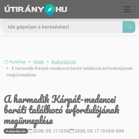
Ugrás a menüre
Ugrás a tartalomra
Nyitólap
Hírek
Kulturális hír
A harmadik Kárpát-medencei baráti találkozó évfordulójának
megünneplése
A harmadik Kárpát-medencei
baráti találkozó évfordulójának
megünneplése
2026. 05. 17. 12:55
2026. 05. 17. 13:10
699
Kulturális hír