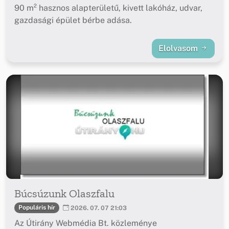
90 m² hasznos alapterületű, kivett lakóház, udvar,
gazdasági épület bérbe adása.
Elolvasom
Búcsúzunk Olaszfalu
Populáris hír
2026. 07. 07 21:03
Az Útirány Webmédia Bt. közleménye