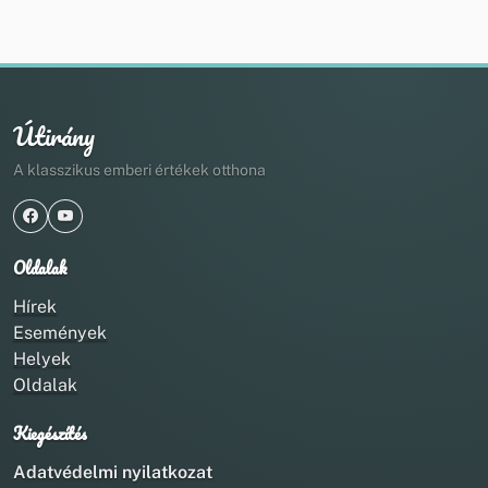
Útirány
A klasszikus emberi értékek otthona
Oldalak
Hírek
Események
Helyek
Oldalak
Kiegészítés
Adatvédelmi nyilatkozat