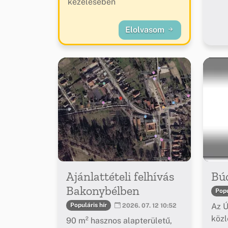
kezelésében
Elolvasom
Ajánlattételi felhívás
Bú
Bakonybélben
Popu
Az Ú
Populáris hír
2026. 07. 12 10:52
köz
90 m² hasznos alapterületű,