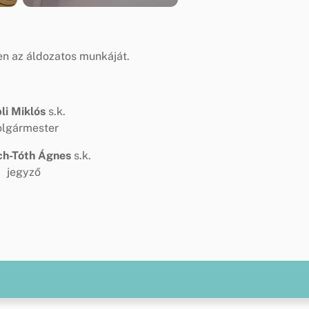
n az áldozatos munkáját.
li Miklós
s.k.
olgármester
ich-Tóth Ágnes
s.k.
jegyző