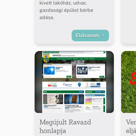
kivett lakóház, udvar,
gazdasági épület bérbe
adása.
Elolvasom
Megújult Ravazd
Ver
honlapja
elj