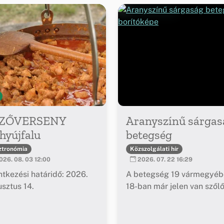
ZŐVERSENY
Aranyszínű sárgas
hyújfalu
betegség
ztronómia
Közszolgálati hír
26. 08. 03 12:00
2026. 07. 22 16:29
ntkezési határidő: 2026.
A betegség 19 vármegyéb
sztus 14.
18-ban már jelen van szől