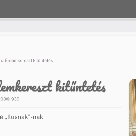
nz Érdemkereszt kitűntetés
mkereszt kitűntetés
8:08
939
é „Ilusnak”-nak