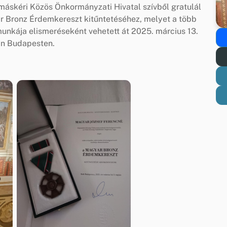
skéri Közös Önkormányzati Hivatal szívből gratulál
r Bronz Érdemkereszt kitűntetéséhez, melyet a több
unkája elismeréseként vehetett át 2025. március 13.
án Budapesten.