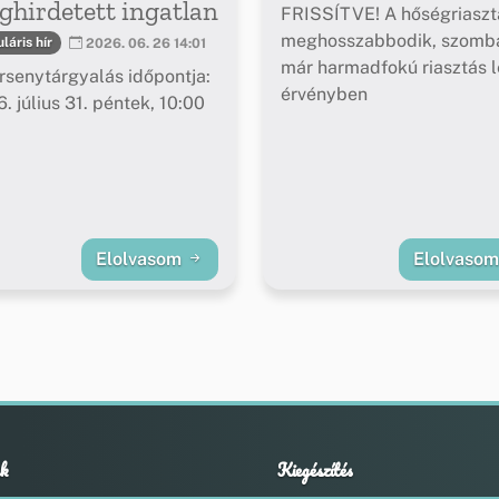
hirdetett ingatlan
FRISSÍTVE! A hőségriaszt
meghosszabbodik, szomba
láris hír
2026. 06. 26 14:01
már harmadfokú riasztás l
rsenytárgyalás időpontja:
érvényben
. július 31. péntek, 10:00
Elolvasom
Elolvaso
k
Kiegészítés