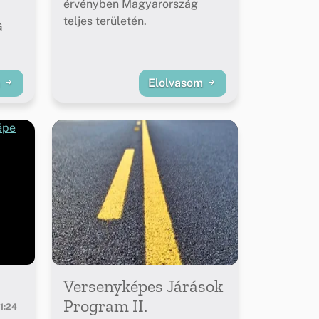
érvényben Magyarország
teljes területén.
G
m
Elolvasom
Versenyképes Járások
Program II.
1:24