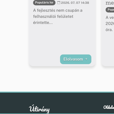
meg
Populáris hír
2026. 07. 07 14:38
A fejlesztés nem csupán a
Popu
felhasználói felületet
A ve
érintette...
2026
óra.
Elolvasom
Útirány
Oldala