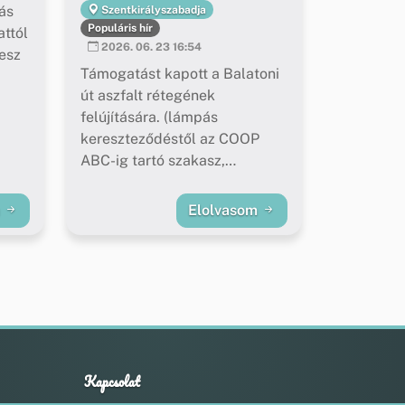
ás
Szentkirályszabadja
Populáris hír
ttól
2026. 06. 23 16:54
esz
Támogatást kapott a Balatoni
út aszfalt rétegének
felújítására. (lámpás
kereszteződéstől az COOP
ABC-ig tartó szakasz,
buszöblök felújítása)
m
Elolvasom
Kapcsolat