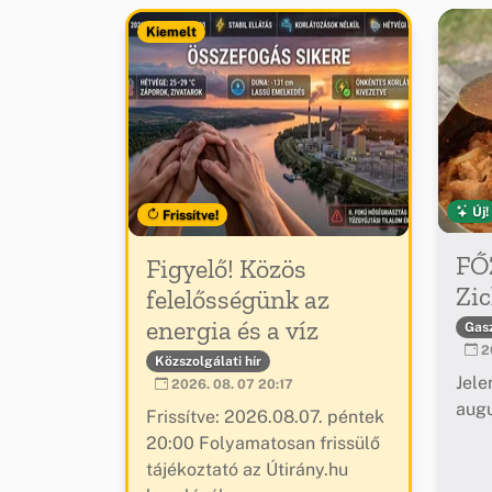
Kiemelt
Új!
Frissítve!
FŐ
Figyelő! Közös
Zic
felelősségünk az
energia és a víz
Gas
20
Közszolgálati hír
Jele
2026. 08. 07 20:17
augu
Frissítve: 2026.08.07. péntek
20:00 Folyamatosan frissülő
tájékoztató az Útirány.hu