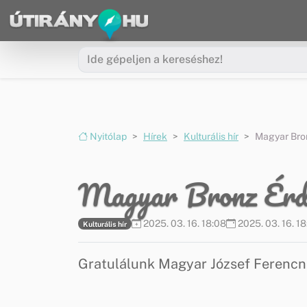
Ugrás a menüre
Ugrás a tartalomra
Nyitólap
Hírek
Kulturális hír
Magyar Bro
Magyar Bronz Érde
2025. 03. 16. 18:08
2025. 03. 16. 1
Kulturális hír
Gratulálunk Magyar József Ferencn