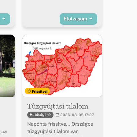
m
Elolvasom
Frissítve!
Tűzgyújtási tilalom
Hatósági hír
2026. 08. 05 17:27
Naponta frissítve... Országos
tűzgyújtási tilalom van
5:49