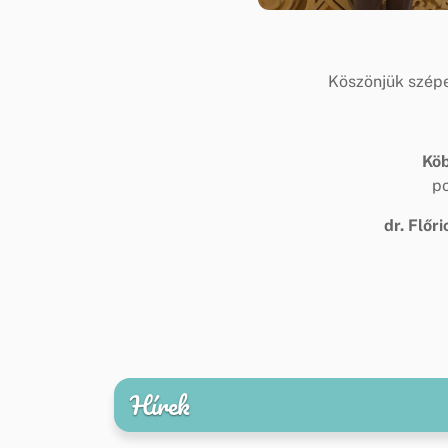
Köszönjük szépe
Köb
p
dr. Flőr
Hírek