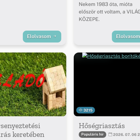
Nekem 1983 óta, mióta
először ott voltam, a VILÁ
KÖZEPE.
Elolvasom
Elolvaso
3215
senyeztetési
Hőségriasztás
árás keretében
Populáris hír
2026. 07. 06 2