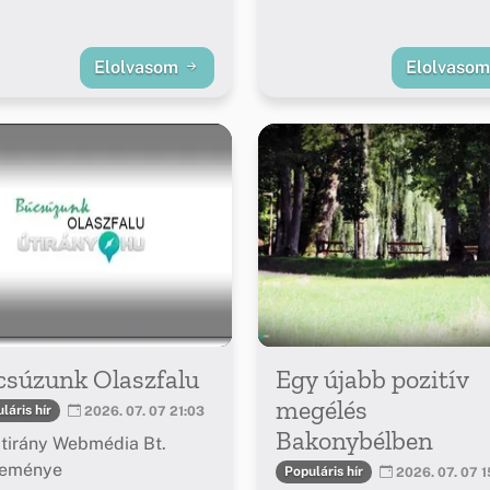
Elolvasom
Elolvaso
csúzunk Olaszfalu
Egy újabb pozitív
megélés
láris hír
2026. 07. 07 21:03
Bakonybélben
tirány Webmédia Bt.
leménye
Populáris hír
2026. 07. 07 1