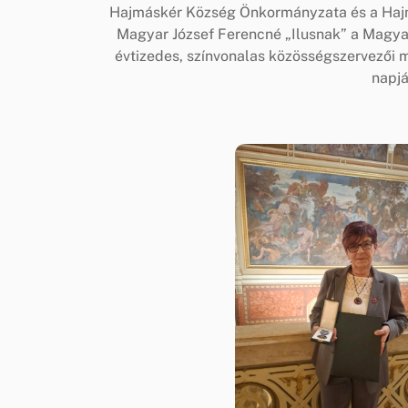
Hajmáskér Község Önkormányzata és a Hajmá
Magyar József Ferencné „Ilusnak” a Magya
évtizedes, színvonalas közösségszervezői m
napj