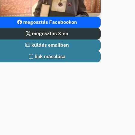
megosztás Facebookon
megosztás X-en
küldés emailben
link másolása