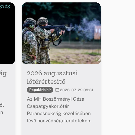
ág
2026 augusztusi
lőtérértesítő
Populáris hír
2026. 07. 29 09:31
Az MH Böszörményi Géza
ől
Csapatgyakorlótér
őn
Parancsnokság kezelésében
lévő honvédségi területeken.