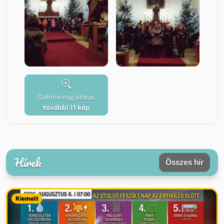
Galéria nagyítása:
további 11 kép
Hírek
Összes hír
Kiemelt