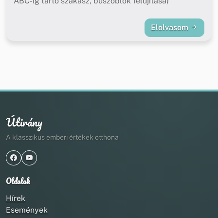
ABC-ig tartó szakasz, buszöblök felújítása)
Elolvasom
Útirány
A klasszikus emberi értékek otthona
Oldalak
Hírek
Események