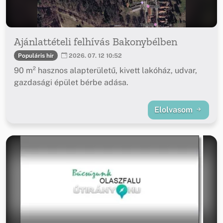
Ajánlattételi felhívás Bakonybélben
Populáris hír
2026. 07. 12 10:52
90 m² hasznos alapterületű, kivett lakóház, udvar,
gazdasági épület bérbe adása.
Elolvasom