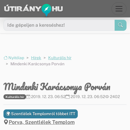
Ugrás a menüre
Ugrás a tartalomra
Nyitólap
Hírek
Kulturális hír
Mindenki Karácsonya Porván
Mindenki Karácsonya Porván
2019. 12. 23. 06:52
2019. 12. 23. 06:52
2402
Kulturális hír
Szentlélek Templomról többet ITT
Porva, Szentlélek Templom