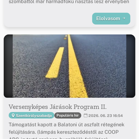
szombattól már harmadfokú riasztás lesz érvényben
Elolvasom
Versenyképes Járások Program II.
Populáris hír
Szentkirályszabadja
2026. 06. 23 16:54
Támogatást kapott a Balatoni út aszfalt rétegének
felújítására. (lámpás kereszteződéstől az COOP