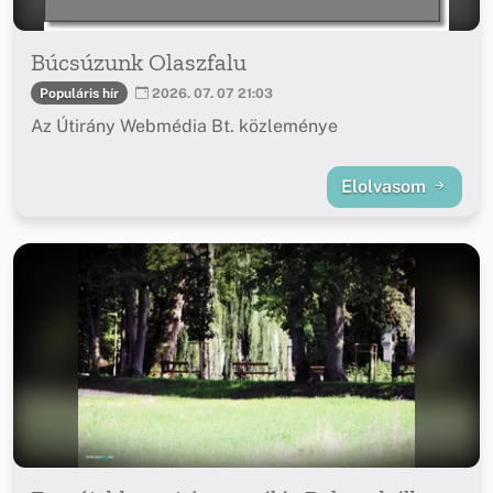
Búcsúzunk Olaszfalu
Populáris hír
2026. 07. 07 21:03
Az Útirány Webmédia Bt. közleménye
Elolvasom