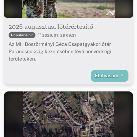
2026 augusztusi lőtérértesítő
Populáris hír
2026. 07. 29 09:31
Az MH Böszörményi Géza Csapatgyakorlótér
Parancsnokság kezelésében lévő honvédségi
területeken.
Elolvasom