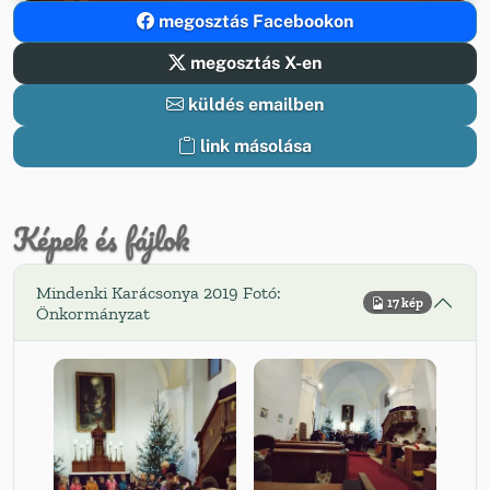
megosztás Facebookon
megosztás X-en
küldés emailben
link másolása
Képek és fájlok
Mindenki Karácsonya 2019 Fotó:
17 kép
Önkormányzat