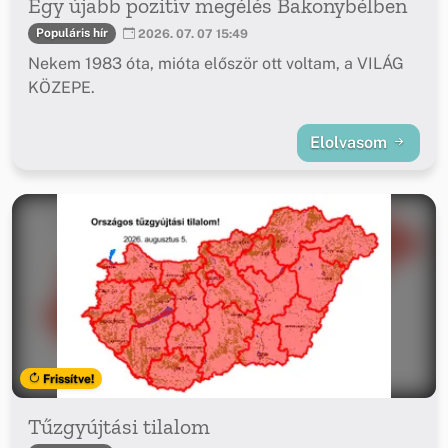
Egy újabb pozitív megélés Bakonybélben
Populáris hír
2026. 07. 07 15:49
Nekem 1983 óta, mióta először ott voltam, a VILÁG
KÖZEPE.
Elolvasom
Frissítve!
Tűzgyújtási tilalom