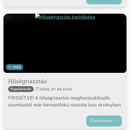
3183
Hőségriasztás
Populáris hír
2026. 07. 06 21:24
FRISSÍTVE! A hőségriasztás meghosszabbodik,
szombattól már harmadfokú riasztás lesz érvényben
Elolvasom