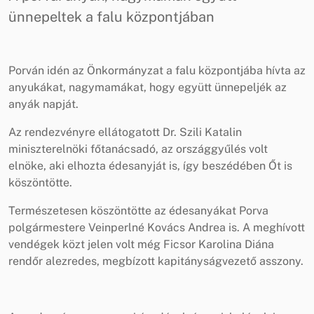
ünnepeltek a falu központjában
Porván idén az Önkormányzat a falu központjába hívta az
anyukákat, nagymamákat, hogy együtt ünnepeljék az
anyák napját.
Az rendezvényre ellátogatott Dr. Szili Katalin
miniszterelnöki főtanácsadó, az országgyűlés volt
elnöke, aki elhozta édesanyját is, így beszédében Őt is
köszöntötte.
Természetesen köszöntötte az édesanyákat Porva
polgármestere Veinperlné Kovács Andrea is. A meghívott
vendégek közt jelen volt még Ficsor Karolina Diána
rendőr alezredes, megbízott kapitányságvezető asszony.