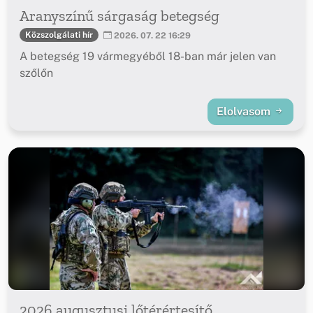
Aranyszínű sárgaság betegség
Közszolgálati hír
2026. 07. 22 16:29
A betegség 19 vármegyéből 18-ban már jelen van
szőlőn
Elolvasom
2026 augusztusi lőtérértesítő