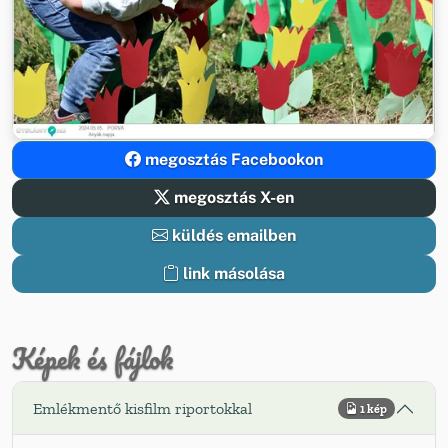
megosztás Facebookon
megosztás X-en
küldés emailben
link másolása
Képek és fájlok
Emlékmentő kisfilm riportokkal
1 kép