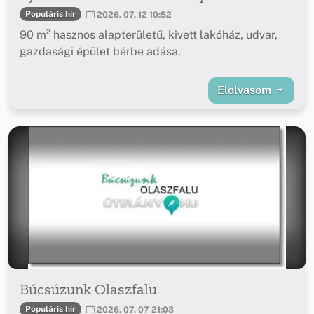
Populáris hír
2026. 07. 12 10:52
90 m² hasznos alapterületű, kivett lakóház, udvar,
gazdasági épület bérbe adása.
Elolvasom
Búcsúzunk Olaszfalu
Populáris hír
2026. 07. 07 21:03