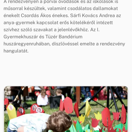
A rendezvényen a porvai óvodások és az iskolások is
műsorral készültek, valamint csodálatos dallamokat
énekelt Csordás Ákos énekes. Sárfi Kovács Andrea az
anya-gyermek kapcsolat erős kötelékéről intézett
szívhez szóló szavakat a jelenlévőkhöz. Az I.
Gyermekhuszár és Tüzér Bandérium
huszáregyenruhában, díszlövéssel emelte a rendezvény
hangulatát.