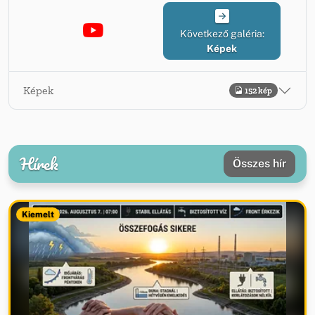
Következő galéria:
Képek
Képek
152 kép
Hírek
Összes hír
Kiemelt