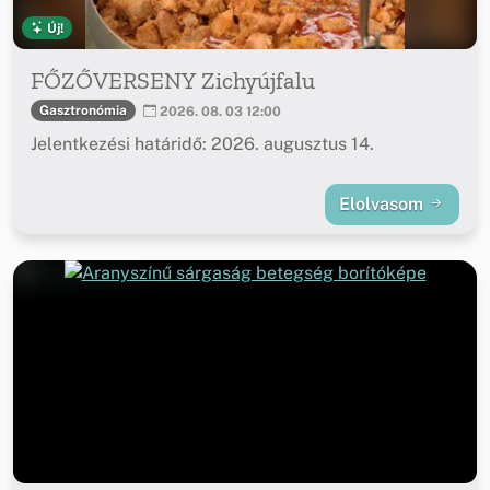
Új!
FŐZŐVERSENY Zichyújfalu
Gasztronómia
2026. 08. 03 12:00
Jelentkezési határidő: 2026. augusztus 14.
Elolvasom