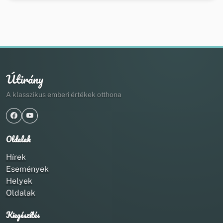
Útirány
A klasszikus emberi értékek otthona
Oldalak
Hírek
Események
Helyek
Oldalak
Kiegészítés