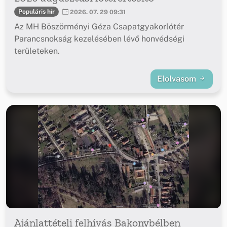
Populáris hír
2026. 07. 29 09:31
Az MH Böszörményi Géza Csapatgyakorlótér
Parancsnokság kezelésében lévő honvédségi
területeken.
Elolvasom
Ajánlattételi felhívás Bakonybélben