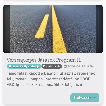
Versenyképes Járások Program II.
Populáris hír
Szentkirályszabadja
2026. 06. 23 16:54
Támogatást kapott a Balatoni út aszfalt rétegének
felújítására. (lámpás kereszteződéstől az COOP
ABC-ig tartó szakasz, buszöblök felújítása)
Elolvasom