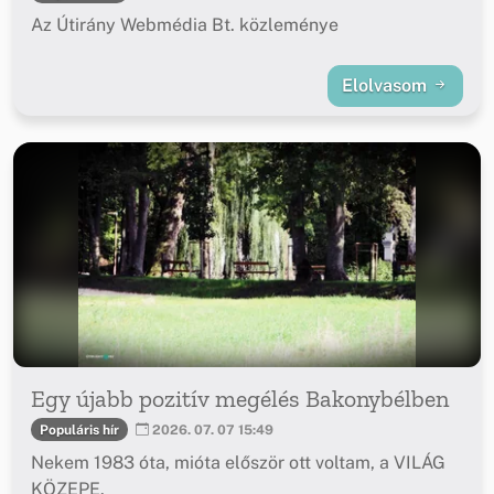
Az Útirány Webmédia Bt. közleménye
Elolvasom
Egy újabb pozitív megélés Bakonybélben
Populáris hír
2026. 07. 07 15:49
Nekem 1983 óta, mióta először ott voltam, a VILÁG
KÖZEPE.