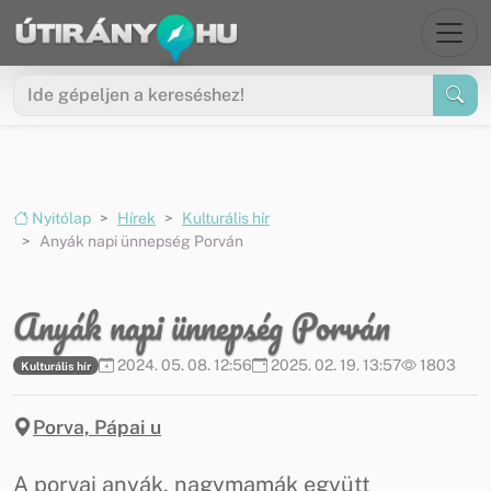
Ugrás a menüre
Ugrás a tartalomra
Nyitólap
Hírek
Kulturális hír
Anyák napi ünnepség Porván
Anyák napi ünnepség Porván
2024. 05. 08. 12:56
2025. 02. 19. 13:57
1803
Kulturális hír
Porva, Pápai u
A porvai anyák, nagymamák együtt