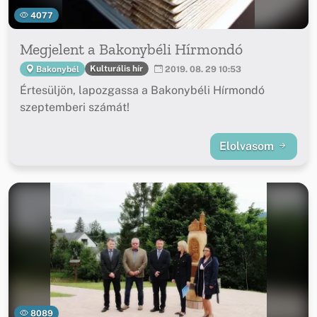
4077
Megjelent a Bakonybéli Hírmondó
Kulturális hír
Bakonybél
2019. 08. 29 10:53
Értesüljön, lapozgassa a Bakonybéli Hírmondó
szeptemberi számát!
Elolvasom
8089