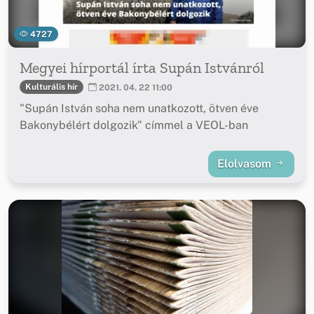
4727
Megyei hírportál írta Supán Istvánról
Kulturális hír
2021. 04. 22 11:00
"Supán István soha nem unatkozott, ötven éve
Bakonybélért dolgozik" címmel a VEOL-ban
Elolvasom