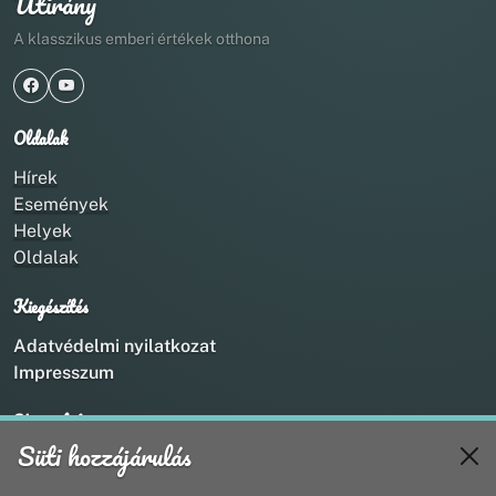
Útirány
A klasszikus emberi értékek otthona
Oldalak
Hírek
Események
Helyek
Oldalak
Kiegészítés
Adatvédelmi nyilatkozat
Impresszum
Kapcsolat
Süti hozzájárulás
+36 20 211 1888
info@utirany.hu