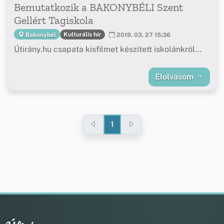
Bemutatkozik a BAKONYBÉLI Szent
Gellért Tagiskola
Kulturális hír
Bakonybél
2019. 03. 27 15:36
Útirány.hu csapata kisfilmet készített iskolánkról...
Elolvasom
1