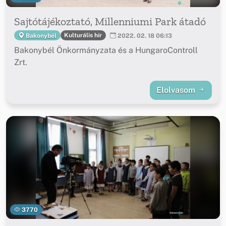
Sajtótájékoztató, Millenniumi Park átadó
Kulturális hír
Bakonybél
2022. 02. 18 06:13
Bakonybél Önkormányzata és a HungaroControll
Zrt.
Elolvasom
3770