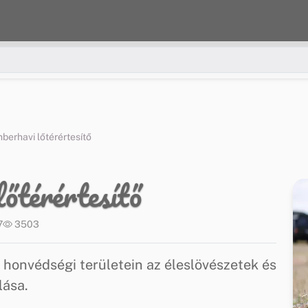
erhavi lőtérértesítő
őtérértesítő
7
3503
édségi területein az éleslövészetek és
lása.