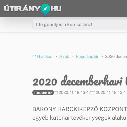
Ugrás a menüre
Ugrás a tartalomra
Nyitólap
Hírek
Populáris hír
2020 decemb
2020 decemberhavi l
2020. 11. 18. 13:47
2020. 11. 18. 13:4
Populáris hír
BAKONY HARCKIKÉPZŐ KÖZPONT honv
egyéb katonai tevékenységek alaku