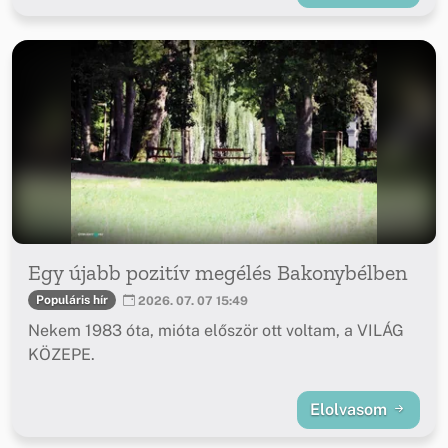
Egy újabb pozitív megélés Bakonybélben
Populáris hír
2026. 07. 07 15:49
Nekem 1983 óta, mióta először ott voltam, a VILÁG
KÖZEPE.
Elolvasom