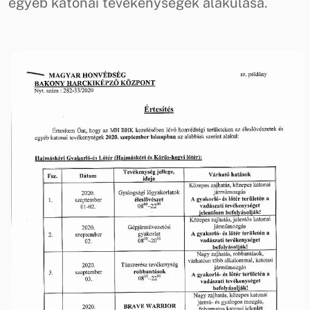
egyéb katonai tevékenységek alakulása.