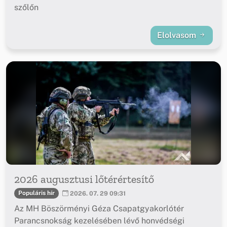
szőlőn
Elolvasom
2026 augusztusi lőtérértesítő
Populáris hír
2026. 07. 29 09:31
Az MH Böszörményi Géza Csapatgyakorlótér
Parancsnokság kezelésében lévő honvédségi