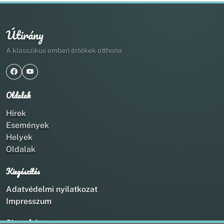
Útirány
A klasszikus emberi értékek otthona
Oldalak
Hírek
Események
Helyek
Oldalak
Kiegészítés
Adatvédelmi nyilatkozat
Impresszum
Kapcsolat