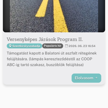
Versenyképes Járások Program II.
Populáris hír
Szentkirályszabadja
2026. 06. 23 16:54
Támogatást kapott a Balatoni út aszfalt rétegének
felújítására. (lámpás kereszteződéstől az COOP
ABC-ig tartó szakasz, buszöblök felújítása)
Elolvasom