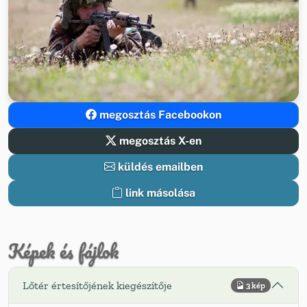
megosztás Facebookon
megosztás X-en
küldés emailben
link másolása
Képek és fájlok
Lőtér értesítőjének kiegészítője
3 kép