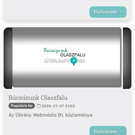
Elolvasom
Búcsúzunk Olaszfalu
Populáris hír
2026. 07. 07 21:03
Az Útirány Webmédia Bt. közleménye
Elolvasom