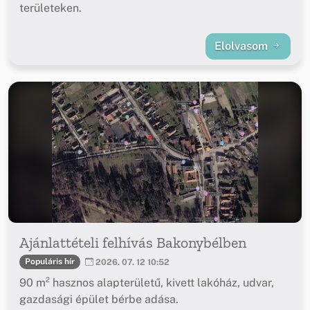
területeken.
Elolvasom
Ajánlattételi felhívás Bakonybélben
Populáris hír
2026. 07. 12 10:52
90 m² hasznos alapterületű, kivett lakóház, udvar,
gazdasági épület bérbe adása.