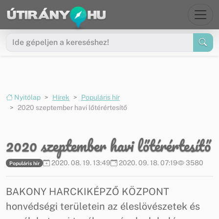
Ugrás a menüre
Ugrás a tartalomra
Nyitólap
Hírek
Populáris hír
2020 szeptember havi lőtérértesítő
2020 szeptember havi lőtérértesítő
2020. 08. 19. 13:49
2020. 09. 18. 07:19
3580
Populáris hír
BAKONY HARCKIKÉPZŐ KÖZPONT
honvédségi területein az éleslövészetek és