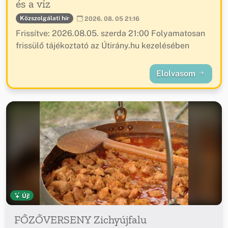
és a víz
Közszolgálati hír
2026. 08. 05 21:16
Frissítve: 2026.08.05. szerda 21:00 Folyamatosan
frissülő tájékoztató az Útirány.hu kezelésében
Elolvasom
Új!
FŐZŐVERSENY Zichyújfalu