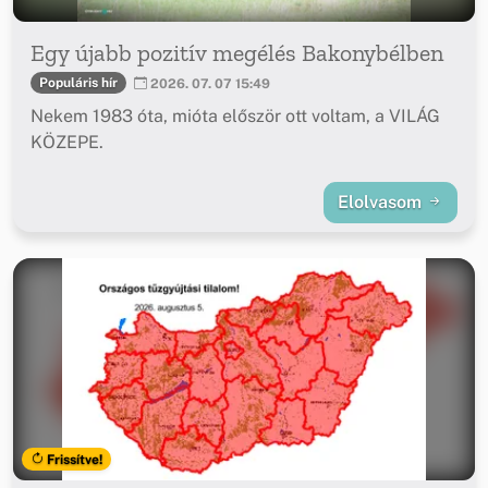
Egy újabb pozitív megélés Bakonybélben
Populáris hír
2026. 07. 07 15:49
Nekem 1983 óta, mióta először ott voltam, a VILÁG
KÖZEPE.
Elolvasom
Frissítve!