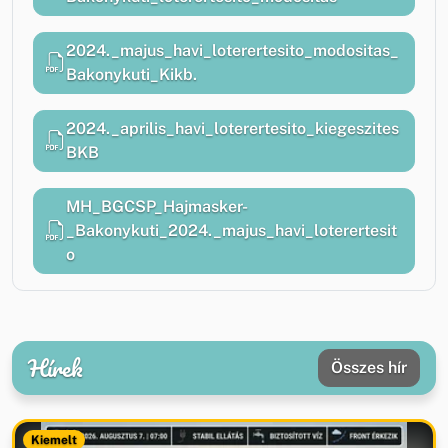
2024._majus_havi_loterertesito_modositas_
Bakonykuti_Kikb.
2024._aprilis_havi_loterertesito_kiegeszites
BKB
MH_BGCSP_Hajmasker-
_Bakonykuti_2024._majus_havi_loterertesit
o
Hírek
Összes hír
Kiemelt