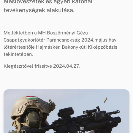
éleslövészetek és egyéb katonai
tevékenységek alakulása.
Mellékletben a MH Böszörményi Géza
Csapatgyakorlótér Parancsnokság 2024.május havi
lőtérértesítője Hajmáskér, Bakonykúti Kiképzőbázis
tekintetében.
Kiegészítővel frissítve 2024.04.27.