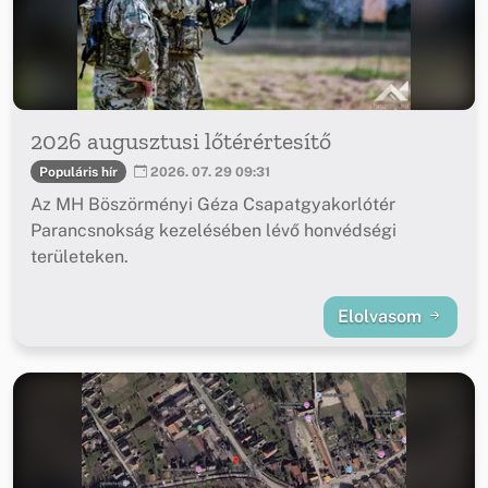
2026 augusztusi lőtérértesítő
Populáris hír
2026. 07. 29 09:31
Az MH Böszörményi Géza Csapatgyakorlótér
Parancsnokság kezelésében lévő honvédségi
területeken.
Elolvasom