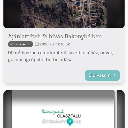
Ajánlattételi felhívás Bakonybélben
Populáris hír
2026. 07. 12 10:52
90 m² hasznos alapterületű, kivett lakóház, udvar,
gazdasági épület bérbe adása.
Elolvasom