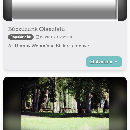
Búcsúzunk Olaszfalu
Populáris hír
2026. 07. 07 21:03
Az Útirány Webmédia Bt. közleménye
Elolvasom