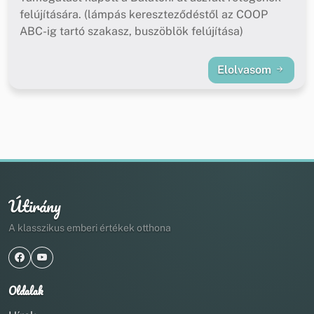
felújítására. (lámpás kereszteződéstől az COOP
ABC-ig tartó szakasz, buszöblök felújítása)
Elolvasom
Útirány
A klasszikus emberi értékek otthona
Oldalak