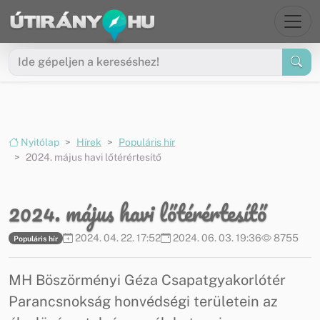
Ugrás a menüre
Ugrás a tartalomra
Nyitólap
Hírek
Populáris hír
2024. május havi lőtérértesítő
2024. május havi lőtérértesítő
2024. 04. 22. 17:52
2024. 06. 03. 19:36
8755
Populáris hír
MH Böszörményi Géza Csapatgyakorlótér
Parancsnokság honvédségi területein az