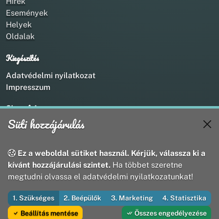
Hírek
Események
Helyek
Oldalak
Kiegészítés
Adatvédelmi nyilatkozat
Impresszum
Kapcsolat
Süti hozzájárulás
+36 20 211 1888
info@utirany.hu
webmaster@utirany.hu
Ez a weboldal sütiket használ. Kérjük, válassza ki a
8419 Csesznek, Vasút u.18.
kívánt hozzájárulási szintet.
Ha többet szeretne
megtudni olvassa el adatvédelmi nyilatkozatunkat!
1. Szükséges
2. Beépülők
3. Marketing
4. Statisztika
© 2026 Útirány Webmédia Bt. — Minden jog fenntartva
Beállítás mentése
Összes engedélyezése
Fejleszti és üzemelteti az Útirány