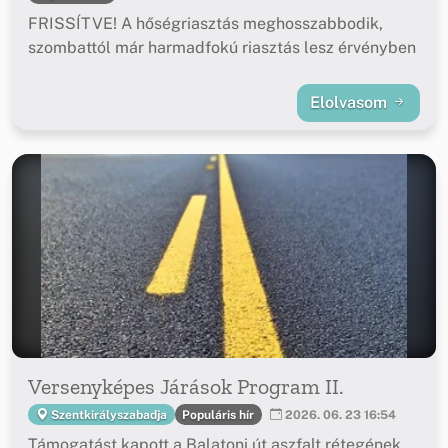
FRISSÍTVE! A hőségriasztás meghosszabbodik,
szombattól már harmadfokú riasztás lesz érvényben
Elolvasom
Versenyképes Járások Program II.
Populáris hír
Szentkirályszabadja
2026. 06. 23 16:54
Támogatást kapott a Balatoni út aszfalt rétegének