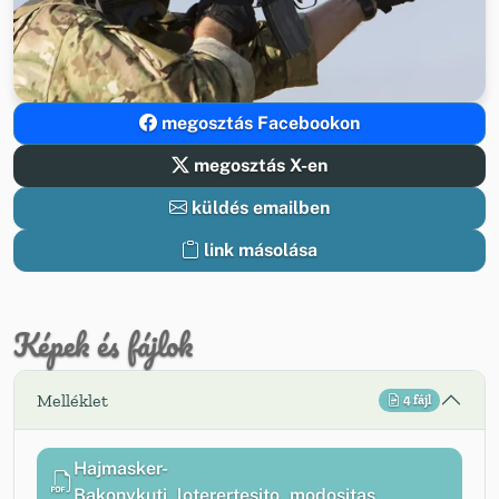
megosztás Facebookon
megosztás X-en
küldés emailben
link másolása
Képek és fájlok
Melléklet
4 fájl
Hajmasker-
Bakonykuti_loterertesito_modositas