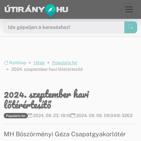
Ugrás a menüre
Ugrás a tartalomra
Nyitólap
Hírek
Populáris hír
2024. szeptember havi lőtérértesítő
2024. szeptember havi
lőtérértesítő
2024. 08. 23. 18:16
2024. 09. 06. 09:04
3263
Populáris hír
MH Böszörményi Géza Csapatgyakorlótér