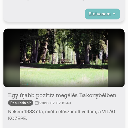
Elolvasom
Egy újabb pozitív megélés Bakonybélben
Populáris hír
2026. 07. 07 15:49
Nekem 1983 óta, mióta először ott voltam, a VILÁG
KÖZEPE.