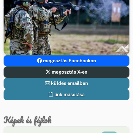
megosztás Facebookon
megosztás X-en
küldés emailben
link másolása
Képek és fájlok