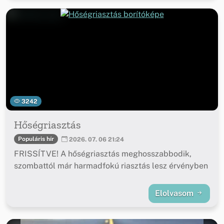
3242
Hőségriasztás
Populáris hír
2026. 07. 06 21:24
FRISSÍTVE! A hőségriasztás meghosszabbodik,
szombattól már harmadfokú riasztás lesz érvényben
Elolvasom