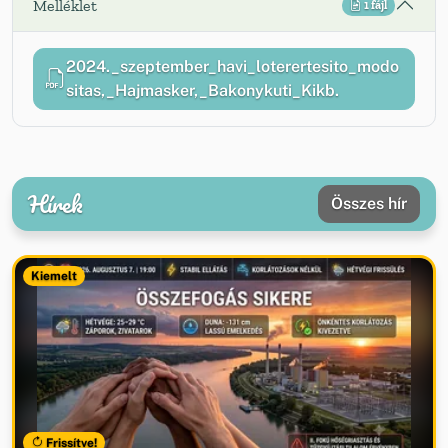
Melléklet
1 fájl
2024._szeptember_havi_loterertesito_modo
sitas,_Hajmasker,_Bakonykuti_Kikb.
Hírek
Összes hír
Kiemelt
Frissítve!