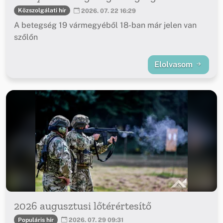
Közszolgálati hír
2026. 07. 22 16:29
A betegség 19 vármegyéből 18-ban már jelen van
szőlőn
Elolvasom
2026 augusztusi lőtérértesítő
Populáris hír
2026. 07. 29 09:31