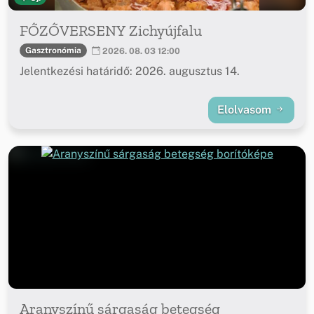
FŐZŐVERSENY Zichyújfalu
Gasztronómia
2026. 08. 03 12:00
Jelentkezési határidő: 2026. augusztus 14.
Elolvasom
Aranyszínű sárgaság betegség