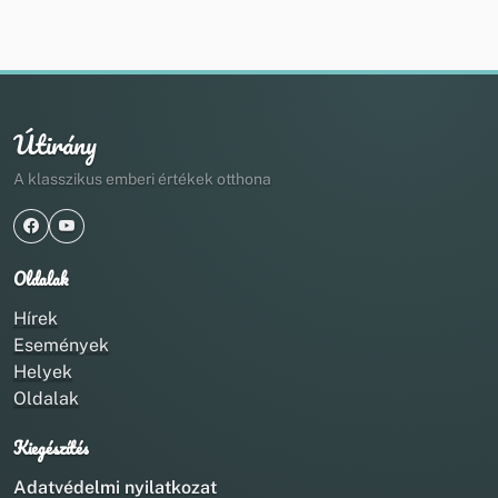
Útirány
A klasszikus emberi értékek otthona
Oldalak
Hírek
Események
Helyek
Oldalak
Kiegészítés
Adatvédelmi nyilatkozat