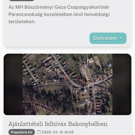
Az MH Böszörményi Géza Csapatgyakorlótér
Parancsnokság kezelésében lévő honvédségi
területeken.
Elolvasom
Ajánlattételi felhívás Bakonybélben
Populáris hír
2026. 07. 12 10:52