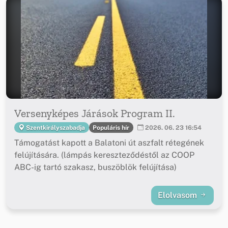
Versenyképes Járások Program II.
Populáris hír
Szentkirályszabadja
2026. 06. 23 16:54
Támogatást kapott a Balatoni út aszfalt rétegének
felújítására. (lámpás kereszteződéstől az COOP
ABC-ig tartó szakasz, buszöblök felújítása)
Elolvasom