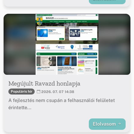
Megújult Ravazd honlapja
Populáris hír
2026. 07. 07 14:38
A fejlesztés nem csupán a felhasználói felületet
érintette...
Elolvasom