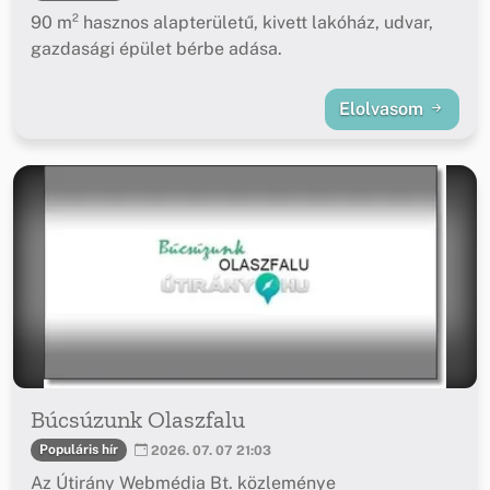
90 m² hasznos alapterületű, kivett lakóház, udvar,
gazdasági épület bérbe adása.
Elolvasom
Búcsúzunk Olaszfalu
Populáris hír
2026. 07. 07 21:03
Az Útirány Webmédia Bt. közleménye