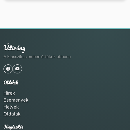
Útirány
A klasszikus emberi értékek otthona
Oldalak
Hírek
Események
Helyek
Oldalak
Kiegészítés