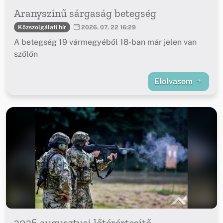
Aranyszínű sárgaság betegség
Közszolgálati hír
2026. 07. 22 16:29
A betegség 19 vármegyéből 18-ban már jelen van
szőlőn
Elolvasom
2026 augusztusi lőtérértesítő