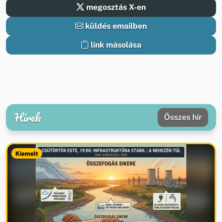
megosztás X-en
küldés emailben
link másolása
Hírek
Összes hír
Kiemelt