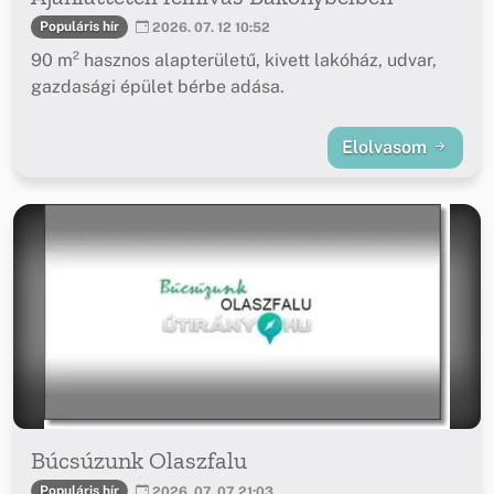
Populáris hír
2026. 07. 12 10:52
90 m² hasznos alapterületű, kivett lakóház, udvar,
gazdasági épület bérbe adása.
Elolvasom
Búcsúzunk Olaszfalu
Populáris hír
2026. 07. 07 21:03