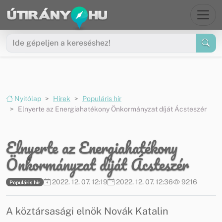
Ugrás a menüre
Ugrás a tartalomra
Nyitólap
Hírek
Populáris hír
Elnyerte az Energiahatékony Önkormányzat díját Ácsteszér
Elnyerte az Energiahatékony
Önkormányzat díját Ácsteszér
2022. 12. 07. 12:19
2022. 12. 07. 12:36
9216
Populáris hír
A köztársasági elnök Novák Katalin