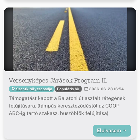
Versenyképes Járások Program II.
Populáris hír
Szentkirályszabadja
2026. 06. 23 16:54
Támogatást kapott a Balatoni út aszfalt rétegének
felújítására. (lámpás kereszteződéstől az COOP
ABC-ig tartó szakasz, buszöblök felújítása)
Elolvasom