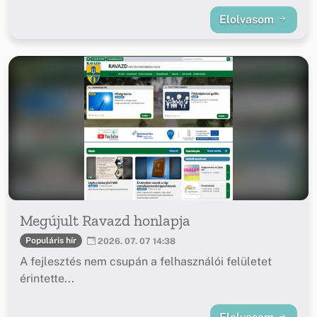
Elolvasom
Megújult Ravazd honlapja
Populáris hír
2026. 07. 07 14:38
A fejlesztés nem csupán a felhasználói felületet
érintette...