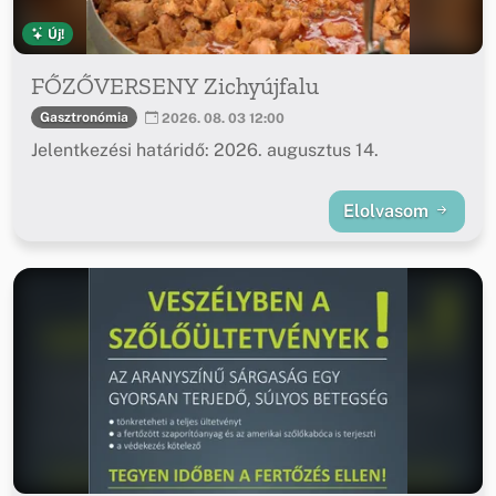
Új!
FŐZŐVERSENY Zichyújfalu
Gasztronómia
2026. 08. 03 12:00
Jelentkezési határidő: 2026. augusztus 14.
Elolvasom