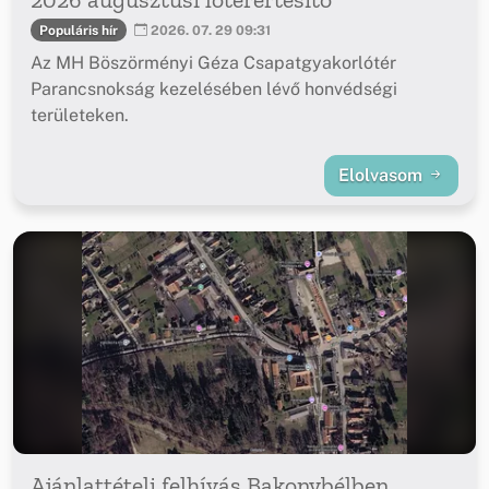
Populáris hír
2026. 07. 29 09:31
Az MH Böszörményi Géza Csapatgyakorlótér
Parancsnokság kezelésében lévő honvédségi
területeken.
Elolvasom
Ajánlattételi felhívás Bakonybélben