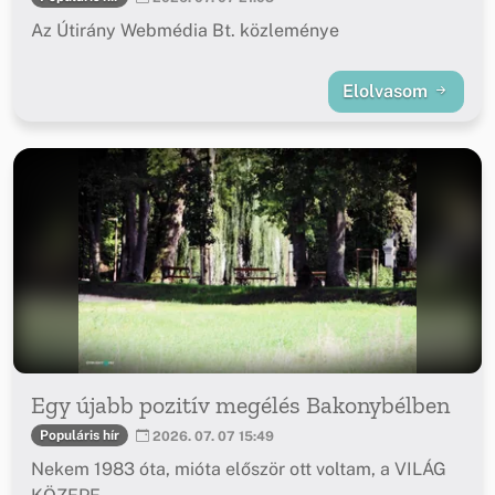
Az Útirány Webmédia Bt. közleménye
Elolvasom
Egy újabb pozitív megélés Bakonybélben
Populáris hír
2026. 07. 07 15:49
Nekem 1983 óta, mióta először ott voltam, a VILÁG