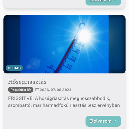
3143
Hőségriasztás
Populáris hír
2026. 07. 06 21:24
FRISSÍTVE! A hőségriasztás meghosszabbodik,
szombattól már harmadfokú riasztás lesz érvényben
Elolvasom