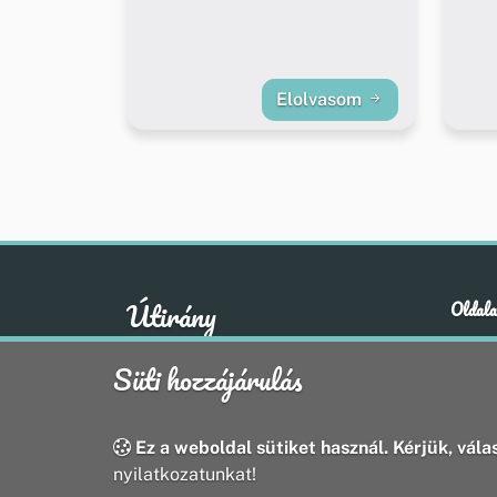
Elolvasom
Útirány
Oldala
Hírek
A klasszikus emberi értékek otthona
Süti hozzájárulás
Esem
Hely
Oldal
Ez a weboldal sütiket használ. Kérjük, válas
nyilatkozatunkat!