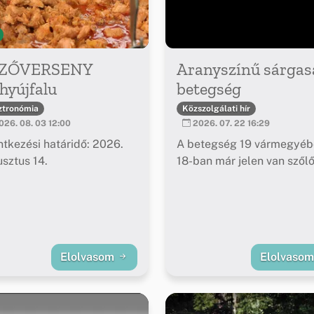
ZŐVERSENY
Aranyszínű sárgas
hyújfalu
betegség
ztronómia
Közszolgálati hír
26. 08. 03 12:00
2026. 07. 22 16:29
ntkezési határidő: 2026.
A betegség 19 vármegyéb
sztus 14.
18-ban már jelen van szől
Elolvasom
Elolvaso