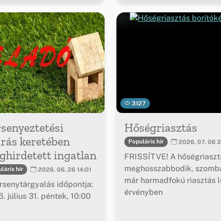
3127
senyeztetési
Hőségriasztás
árás keretében
Populáris hír
2026. 07. 06 2
hirdetett ingatlan
FRISSÍTVE! A hőségriaszt
meghosszabbodik, szomba
láris hír
2026. 06. 26 14:01
már harmadfokú riasztás l
rsenytárgyalás időpontja:
érvényben
. július 31. péntek, 10:00