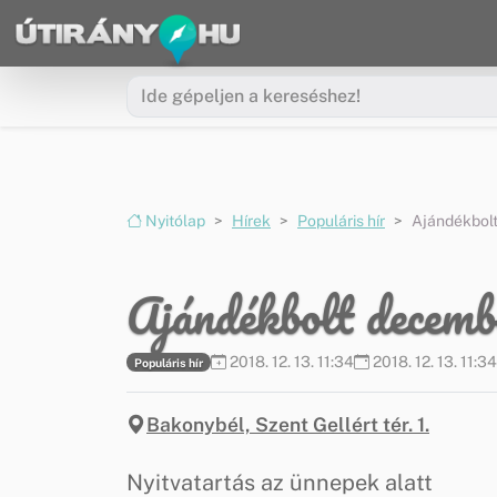
Ugrás a menüre
Ugrás a tartalomra
Nyitólap
Hírek
Populáris hír
Ajándékbolt
Ajándékbolt decembe
2018. 12. 13. 11:34
2018. 12. 13. 11:34
Populáris hír
Bakonybél, Szent Gellért tér. 1.
Nyitvatartás az ünnepek alatt