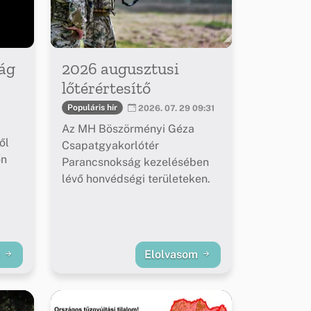
ág
2026 augusztusi
lőtérértesítő
Populáris hír
2026. 07. 29 09:31
Az MH Böszörményi Géza
ől
Csapatgyakorlótér
őn
Parancsnokság kezelésében
lévő honvédségi területeken.
m
Elolvasom