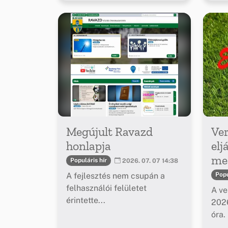
Megújult Ravazd
Ver
honlapja
elj
meg
Populáris hír
2026. 07. 07 14:38
A fejlesztés nem csupán a
Popu
felhasználói felületet
A ve
érintette...
2026
óra.