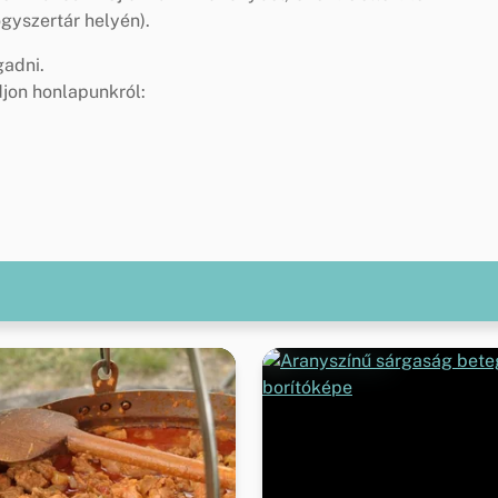
ógyszertár helyén).
gadni.
djon honlapunkról: