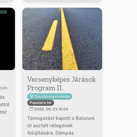
Versenyképes Járások
Program II.
1:24
ás
Szentkirályszabadja
Populáris hír
ttól
2026. 06. 23 16:54
esz
Támogatást kapott a Balatoni
út aszfalt rétegének
felújítására. (lámpás