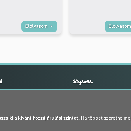
Elolvasom
Elolvaso
k
Kiegészítés
Adatvédelmi nyilatkozat
ények
Impresszum
ek
ak
sza ki a kívánt hozzájárulási szintet.
Ha többet szeretne meg