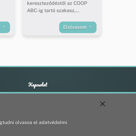
kereszteződéstől az COOP
ABC-ig tartó szakasz,
buszöblök felújítása)
m
Elolvasom
Kapcsolat
+36 20 211 1888
info@utirany.hu
webmaster@utirany.hu
8419 Csesznek, Vasút u.18.
tudni olvassa el adatvédelmi