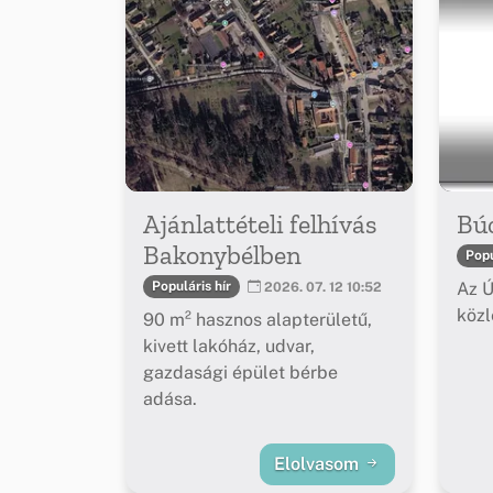
Ajánlattételi felhívás
Bú
Bakonybélben
Popu
Az Ú
Populáris hír
2026. 07. 12 10:52
köz
90 m² hasznos alapterületű,
kivett lakóház, udvar,
gazdasági épület bérbe
adása.
Elolvasom