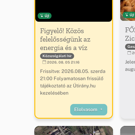
Új!
Új!
FŐ
Figyelő! Közös
Zic
felelősségünk az
energia és a víz
Gas
20
Közszolgálati hír
Jele
2026. 08. 05 21:16
augu
Frissítve: 2026.08.05. szerda
21:00 Folyamatosan frissülő
tájékoztató az Útirány.hu
kezelésében
Elolvasom