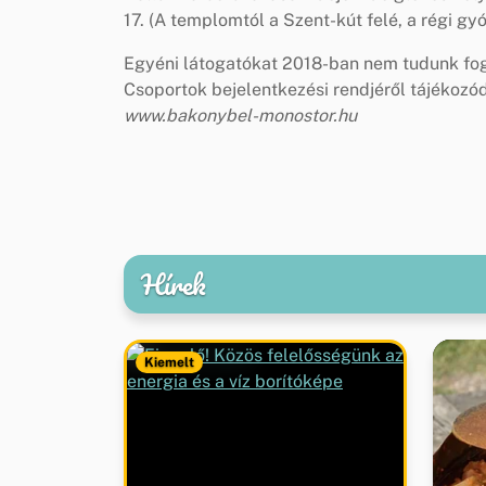
17. (A templomtól a Szent-kút felé, a régi gy
Egyéni látogatókat 2018-ban nem tudunk fo
Csoportok bejelentkezési rendjéről tájékozó
www.bakonybel-monostor.hu
Hírek
Kiemelt