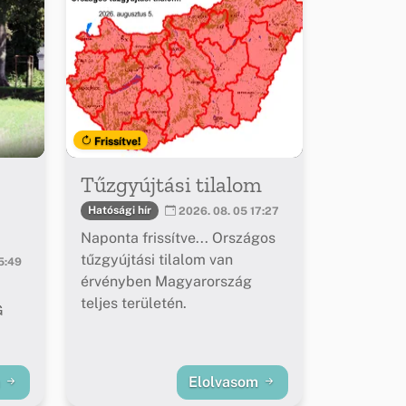
Frissítve!
Tűzgyújtási tilalom
Hatósági hír
2026. 08. 05 17:27
Naponta frissítve... Országos
tűzgyújtási tilalom van
5:49
érvényben Magyarország
teljes területén.
G
m
Elolvasom