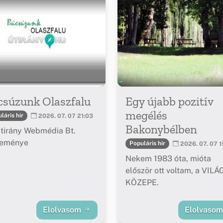
csúzunk Olaszfalu
Egy újabb pozitív
megélés
láris hír
2026. 07. 07 21:03
Bakonybélben
tirány Webmédia Bt.
leménye
Populáris hír
2026. 07. 07 1
Nekem 1983 óta, mióta
először ott voltam, a VILÁ
KÖZEPE.
Elolvasom
Elolvaso