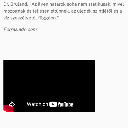
Dr. Bruland. "Az ilyen határok soha nem statikusak, mivel
mozognak és teljesen eltűnnek, az üledék szintjétől és a
víz szeszélyétől függően."
Forrás:adn.com