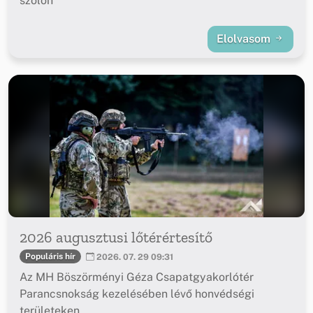
szőlőn
Elolvasom
2026 augusztusi lőtérértesítő
Populáris hír
2026. 07. 29 09:31
Az MH Böszörményi Géza Csapatgyakorlótér
Parancsnokság kezelésében lévő honvédségi
területeken.