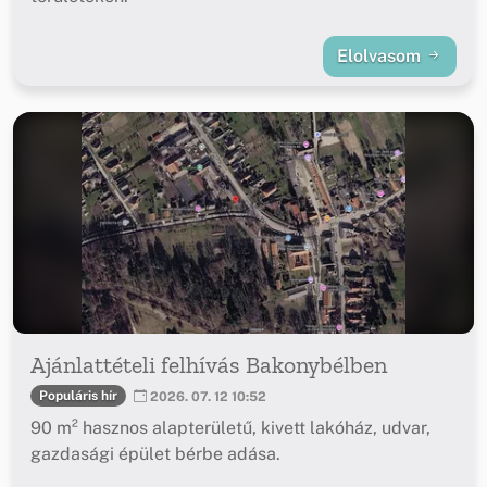
Elolvasom
Ajánlattételi felhívás Bakonybélben
Populáris hír
2026. 07. 12 10:52
90 m² hasznos alapterületű, kivett lakóház, udvar,
gazdasági épület bérbe adása.