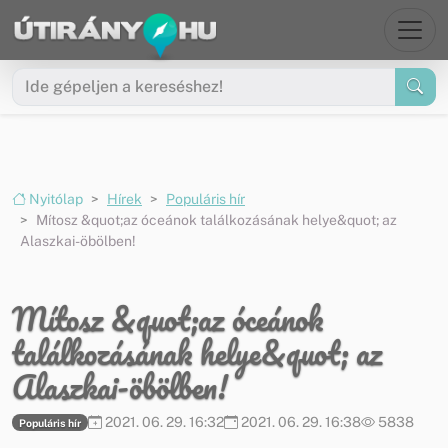
Ugrás a menüre
Ugrás a tartalomra
Nyitólap
Hírek
Populáris hír
Mítosz &quot;az óceánok találkozásának helye&quot; az
Alaszkai-öbölben!
Mítosz &quot;az óceánok
találkozásának helye&quot; az
Alaszkai-öbölben!
2021. 06. 29. 16:32
2021. 06. 29. 16:38
5838
Populáris hír