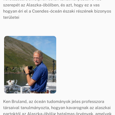
szerepét az Alaszka-öbölben, és azt, hogy ez a vas
hogyan éri el a Csendes-óceán északi részének bizonyos
területei
Ken Bruland, az óceán tudományok jeles professzora
társaival tanulmányozta, hogyan kavarognak az alaszkai
partoktól az Alaszka-öbölig hatalmas örvények, amelyek