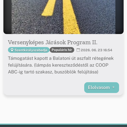
Versenyképes Járások Program II.
Populáris hír
Szentkirályszabadja
2026. 06. 23 16:54
Támogatást kapott a Balatoni út aszfalt rétegének
felújítására. (lámpás kereszteződéstől az COOP
ABC-ig tartó szakasz, buszöblök felújítása)
Elolvasom