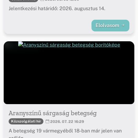
Jelentkezési határidő: 2026. augusztus 14.
Elolvasom
Aranyszínű sárgaság betegség
Közszolgálati hír
2026. 07. 22 16:29
A betegség 19 vármegyéből 18-ban már jelen van