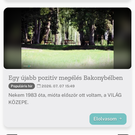
Egy újabb pozitív megélés Bakonybélben
Populáris hír
2026. 07. 07 15:49
Nekem 1983 óta, mióta először ott voltam, a VILÁG
KÖZEPE.
Elolvasom