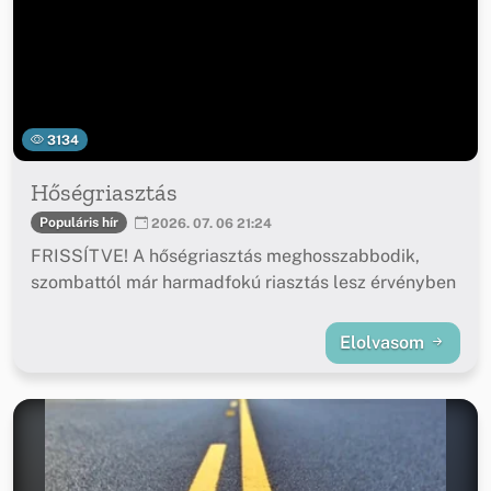
3134
Hőségriasztás
Populáris hír
2026. 07. 06 21:24
FRISSÍTVE! A hőségriasztás meghosszabbodik,
szombattól már harmadfokú riasztás lesz érvényben
Elolvasom