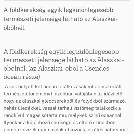
A földkerekség egyik legkülönlegesebb
természeti jelensége látható az Alaszkai-
öbölnél.
A földkerekség egyik legkülönlegesebb
természeti jelensége látható az Alaszkai-
öbölnél. (az Alaszkai-öböl a Csendes-
óceán része)
A sok helyütt két óceán találkozásaként aposztrofált
természeti tüneményt, azonban valójában az idézi elő,
hogy az alaszkai gleccserekből és folyókból származó,
nehéz üledékkel, vassal terhelt víztömeg találkozik a
rendkívül magas sótartalmú, mélykék színű óceánnal.
Ilyenkor a különböző sűrűségű és eltérő színekben
pompázó vizek egymásnak ütköznek, és éles határvonal