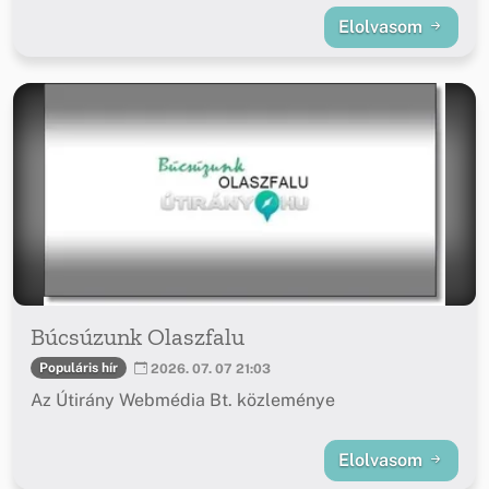
Elolvasom
Búcsúzunk Olaszfalu
Populáris hír
2026. 07. 07 21:03
Az Útirány Webmédia Bt. közleménye
Elolvasom