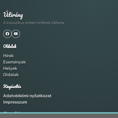
Útirány
A klasszikus emberi értékek otthona
Oldalak
Hírek
Események
Helyek
Oldalak
Kiegészítés
Adatvédelmi nyilatkozat
Impresszum
Kapcsolat