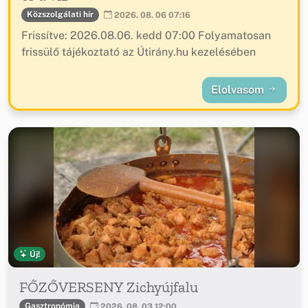
Közszolgálati hír
2026. 08. 06 07:16
Frissítve: 2026.08.06. kedd 07:00 Folyamatosan
frissülő tájékoztató az Útirány.hu kezelésében
Elolvasom
Új!
FŐZŐVERSENY Zichyújfalu
Gasztronómia
2026. 08. 03 12:00