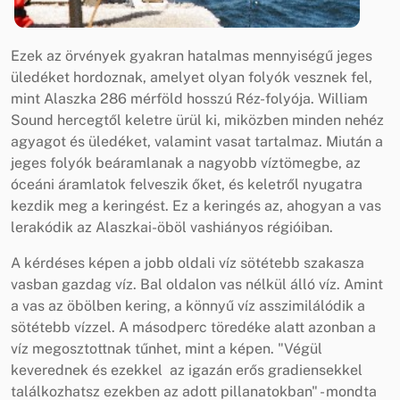
Ezek az örvények gyakran hatalmas mennyiségű jeges
üledéket hordoznak, amelyet olyan folyók vesznek fel,
mint Alaszka 286 mérföld hosszú Réz-folyója. William
Sound hercegtől keletre ürül ki, miközben minden nehéz
agyagot és üledéket, valamint vasat tartalmaz. Miután a
jeges folyók beáramlanak a nagyobb víztömegbe, az
óceáni áramlatok felveszik őket, és keletről nyugatra
kezdik meg a keringést. Ez a keringés az, ahogyan a vas
lerakódik az Alaszkai-öböl vashiányos régióiban.
A kérdéses képen a jobb oldali víz sötétebb szakasza
vasban gazdag víz. Bal oldalon vas nélkül álló víz. Amint
a vas az öbölben kering, a könnyű víz asszimilálódik a
sötétebb vízzel. A másodperc töredéke alatt azonban a
víz megosztottnak tűnhet, mint a képen. "Végül
keverednek és ezekkel az igazán erős gradiensekkel
találkozhatsz ezekben az adott pillanatokban" - mondta