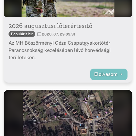
2026 augusztusi lőtérértesítő
Populáris hír
2026. 07. 29 09:31
Az MH Böszörményi Géza Csapatgyakorlótér
Parancsnokság kezelésében lévő honvédségi
területeken.
Elolvasom