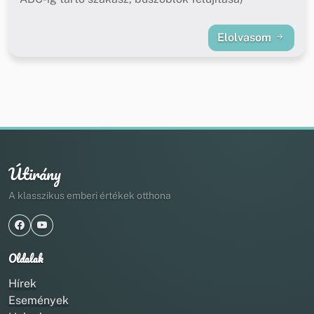
Elolvasom
Útirány
A klasszikus emberi értékek otthona
Oldalak
Hírek
Események