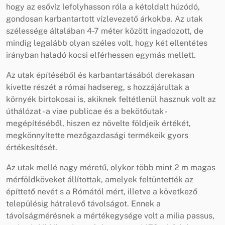
hogy az esővíz lefolyhasson róla a kétoldalt húzódó,
gondosan karbantartott vízlevezető árkokba. Az utak
szélessége általában 4-7 méter között ingadozott, de
mindig legalább olyan széles volt, hogy két ellentétes
irányban haladó kocsi elférhessen egymás mellett.
Az utak építéséből és karbantartásából derekasan
kivette részét a római hadsereg, s hozzájárultak a
környék birtokosai is, akiknek feltétlenül hasznuk volt az
úthálózat - a viae publicae és a bekötőutak -
megépítéséből, hiszen ez növelte földjeik értékét,
megkönnyítette mezőgazdasági termékeik gyors
értékesítését.
Az utak mellé nagy méretű, olykor több mint 2 m magas
mérföldköveket állítottak, amelyek feltüntették az
építtető nevét s a Rómától mért, illetve a következő
településig hátralevő távolságot. Ennek a
távolságmérésnek a mértékegysége volt a milia passus,