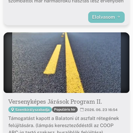
szombattól már harmadfokú riasztás lesz érvényben
Elolvasom
Versenyképes Járások Program II.
Populáris hír
Szentkirályszabadja
2026. 06. 23 16:54
Támogatást kapott a Balatoni út aszfalt rétegének
felújítására. (lámpás kereszteződéstől az COOP
ABC-ig tartó szakasz, buszöblök felújítása)