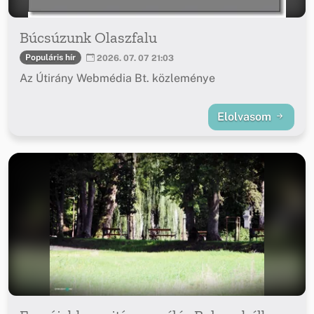
Búcsúzunk Olaszfalu
Populáris hír
2026. 07. 07 21:03
Az Útirány Webmédia Bt. közleménye
Elolvasom