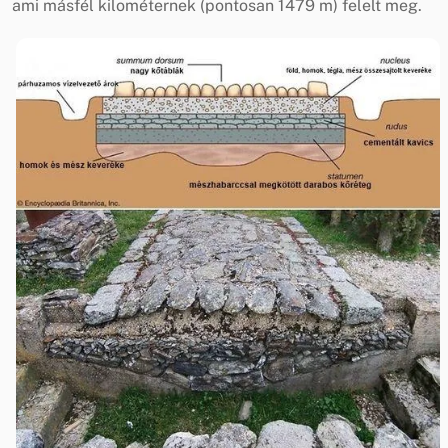
ami másfél kilométernek (pontosan 1479 m) felelt meg.