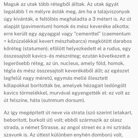
Maguk az utak több rétegből álltak. Az utak ágyát
legalább 1 m mélyre ásták meg, ám ha a talajviszonyok
úgy kívánták, e feltöltés meghaladta a 3 métert is. Az út
alapját (pavimentum) homok és mész keveréke alkotta;
erre került egy agyaggal vagy ”cementtel” (caementum
= kőzúzalékkal kevert mészhabarcs) megkötött darabos
kőréteg (statumen); efölött helyezkedett el a rudus, egy
összesajtolt kavics- és mészréteg; ezután következett a
legerősebb réteg, az ún. nucleus, amely föld, homok,
tégla és mész összesajtolt keverékéből állt; az egészet
legfelül nagy méretű, egymás mellé illesztett
kőlapokkal borították be, amelyek hézagait ledöngölt
kavics törmelékkel, murvával egyengették el: ez volt az
út felszíne, háta (sutnmum dorsum).
Az így megépített út neve via strata (szó szerint letakart,
beborított, burkolt út) volt; ebből származik az olasz
strada, a német Strasse, az angol street és a mi sztráda
szavunk is. Az úttest különben enyhén domború volt,