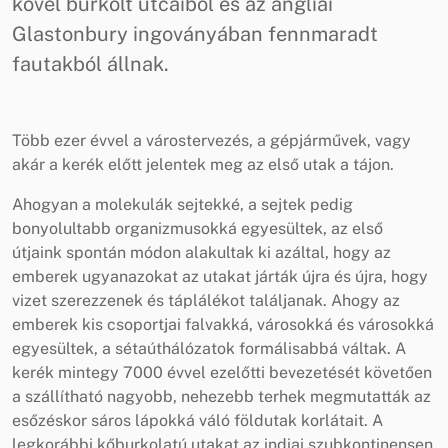
kővel burkolt utcáiból és az angliai
Glastonbury ingoványában fennmaradt
fautakból állnak.
Több ezer évvel a várostervezés, a gépjárművek, vagy
akár a kerék előtt jelentek meg az első utak a tájon.
Ahogyan a molekulák sejtekké, a sejtek pedig
bonyolultabb organizmusokká egyesültek, az első
útjaink spontán módon alakultak ki azáltal, hogy az
emberek ugyanazokat az utakat járták újra és újra, hogy
vizet szerezzenek és táplálékot találjanak. Ahogy az
emberek kis csoportjai falvakká, városokká és városokká
egyesültek, a sétaúthálózatok formálisabbá váltak. A
kerék mintegy 7000 évvel ezelőtti bevezetését követően
a szállítható nagyobb, nehezebb terhek megmutatták az
esőzéskor sáros lápokká váló földutak korlátait. A
legkorábbi kőburkolatú utakat az indiai szubkontinensen