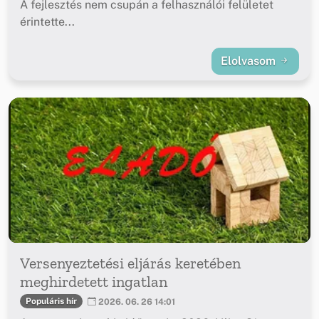
A fejlesztés nem csupán a felhasználói felületet
érintette...
Elolvasom
Versenyeztetési eljárás keretében
meghirdetett ingatlan
Populáris hír
2026. 06. 26 14:01