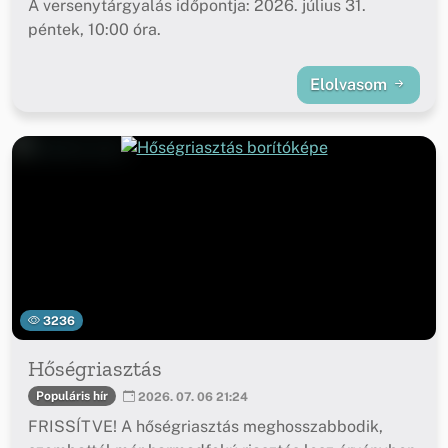
A versenytárgyalás időpontja: 2026. július 31.
péntek, 10:00 óra.
Elolvasom
3236
Hőségriasztás
Populáris hír
2026. 07. 06 21:24
FRISSÍTVE! A hőségriasztás meghosszabbodik,