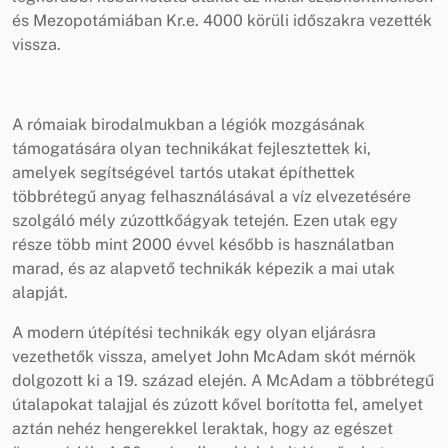
és Mezopotámiában Kr.e. 4000 körüli időszakra vezették
vissza.
A rómaiak birodalmukban a légiók mozgásának
támogatására olyan technikákat fejlesztettek ki,
amelyek segítségével tartós utakat építhettek
többrétegű anyag felhasználásával a víz elvezetésére
szolgáló mély zúzottkőágyak tetején. Ezen utak egy
része több mint 2000 évvel később is használatban
marad, és az alapvető technikák képezik a mai utak
alapját.
A modern útépítési technikák egy olyan eljárásra
vezethetők vissza, amelyet John McAdam skót mérnök
dolgozott ki a 19. század elején. A McAdam a többrétegű
útalapokat talajjal és zúzott kővel borította fel, amelyet
aztán nehéz hengerekkel leraktak, hogy az egészet