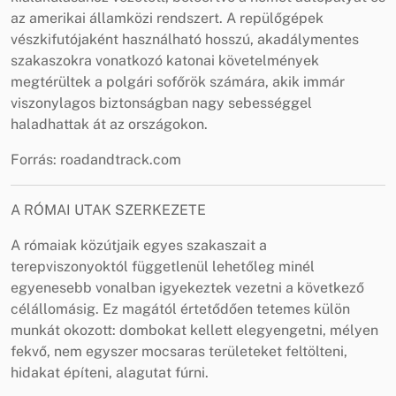
az amerikai államközi rendszert. A repülőgépek
vészkifutójaként használható hosszú, akadálymentes
szakaszokra vonatkozó katonai követelmények
megtérültek a polgári sofőrök számára, akik immár
viszonylagos biztonságban nagy sebességgel
haladhattak át az országokon.
Forrás: roadandtrack.com
A RÓMAI UTAK SZERKEZETE
A rómaiak közútjaik egyes szakaszait a
terepviszonyoktól függetlenül lehetőleg minél
egyenesebb vonalban igyekeztek vezetni a következő
célállomásig. Ez magától értetődően tetemes külön
munkát okozott: dombokat kellett elegyengetni, mélyen
fekvő, nem egyszer mocsaras területeket feltölteni,
hidakat építeni, alagutat fúrni.