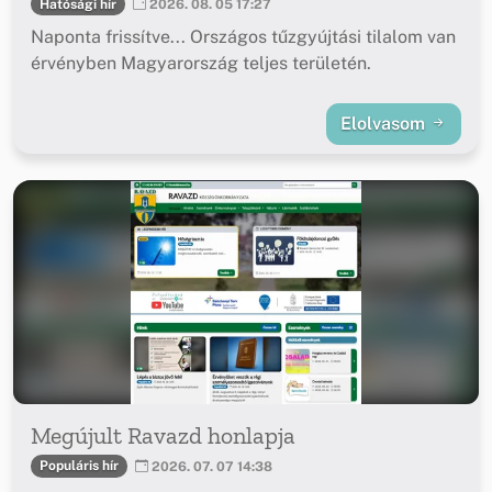
Hatósági hír
2026. 08. 05 17:27
Naponta frissítve... Országos tűzgyújtási tilalom van
érvényben Magyarország teljes területén.
Elolvasom
Megújult Ravazd honlapja
Populáris hír
2026. 07. 07 14:38