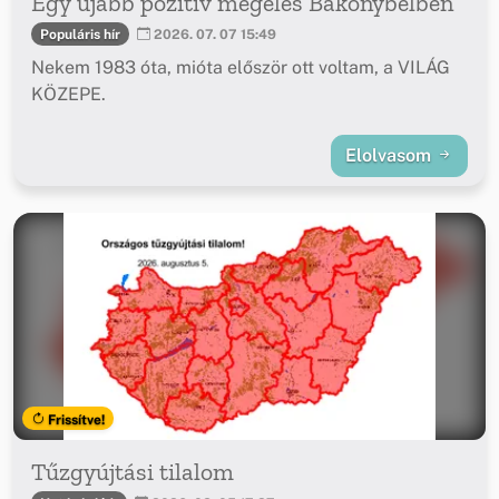
Egy újabb pozitív megélés Bakonybélben
Populáris hír
2026. 07. 07 15:49
Nekem 1983 óta, mióta először ott voltam, a VILÁG
KÖZEPE.
Elolvasom
Frissítve!
Tűzgyújtási tilalom