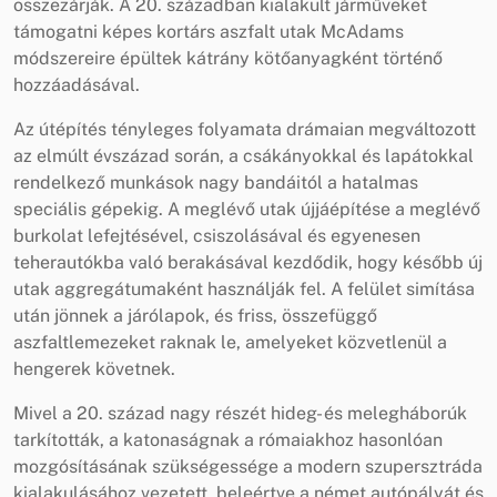
összezárják. A 20. században kialakult járműveket
támogatni képes kortárs aszfalt utak McAdams
módszereire épültek kátrány kötőanyagként történő
hozzáadásával.
Az útépítés tényleges folyamata drámaian megváltozott
az elmúlt évszázad során, a csákányokkal és lapátokkal
rendelkező munkások nagy bandáitól a hatalmas
speciális gépekig. A meglévő utak újjáépítése a meglévő
burkolat lefejtésével, csiszolásával és egyenesen
teherautókba való berakásával kezdődik, hogy később új
utak aggregátumaként használják fel. A felület simítása
után jönnek a járólapok, és friss, összefüggő
aszfaltlemezeket raknak le, amelyeket közvetlenül a
hengerek követnek.
Mivel a 20. század nagy részét hideg- és melegháborúk
tarkították, a katonaságnak a rómaiakhoz hasonlóan
mozgósításának szükségessége a modern szupersztráda
kialakulásához vezetett, beleértve a német autópályát és