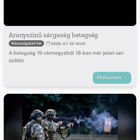
Aranyszínű sárgaság betegség
Közszolgálati hír
2026. 07. 22 16:29
A betegség 19 vármegyéből 18-ban már jelen van
szőlőn
Elolvasom