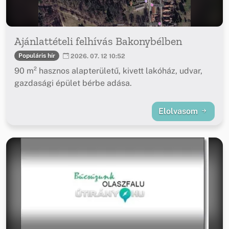
Ajánlattételi felhívás Bakonybélben
Populáris hír
2026. 07. 12 10:52
90 m² hasznos alapterületű, kivett lakóház, udvar,
gazdasági épület bérbe adása.
Elolvasom