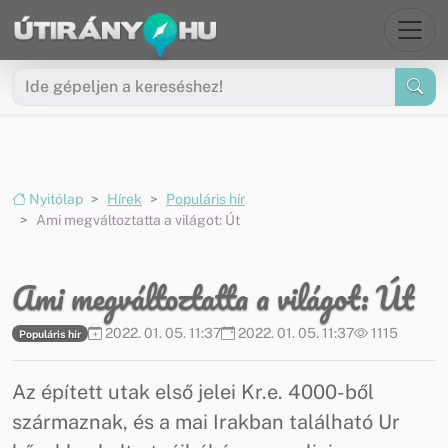
Ugrás a menüre
Ugrás a tartalomra
Nyitólap
Hírek
Populáris hír
Ami megváltoztatta a világot: Út
Ami megváltoztatta a világot: Út
2022. 01. 05. 11:37
2022. 01. 05. 11:37
1115
Populáris hír
Az épített utak első jelei Kr.e. 4000-ből
származnak, és a mai Irakban található Ur