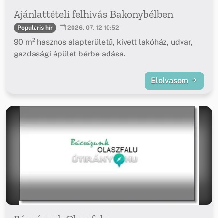
Ajánlattételi felhívás Bakonybélben
Populáris hír
2026. 07. 12 10:52
90 m² hasznos alapterületű, kivett lakóház, udvar,
gazdasági épület bérbe adása.
Elolvasom