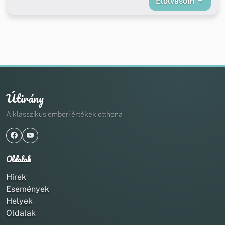
Elolvasom
Útirány
A klasszikus emberi értékek otthona
Oldalak
Hírek
Események
Helyek
Oldalak