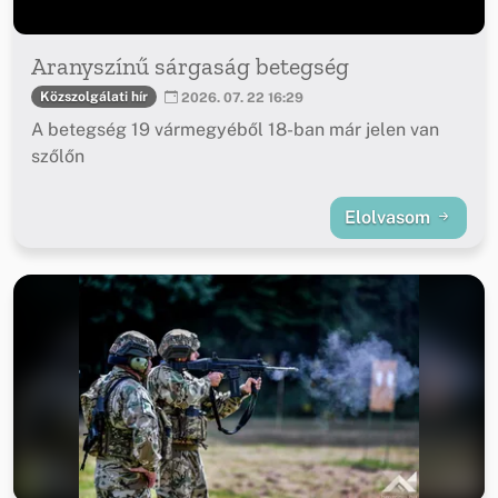
Aranyszínű sárgaság betegség
Közszolgálati hír
2026. 07. 22 16:29
A betegség 19 vármegyéből 18-ban már jelen van
szőlőn
Elolvasom