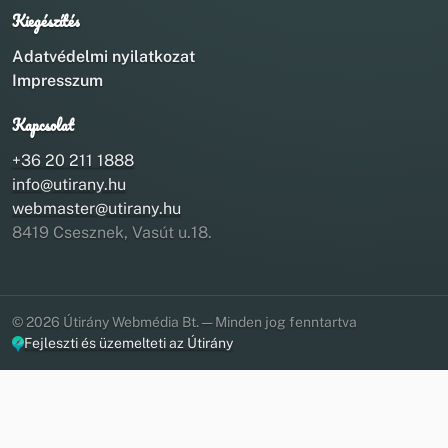
Kiegészítés
Adatvédelmi nyilatkozat
Impresszum
Kapcsolat
+36 20 211 1888
info@utirany.hu
webmaster@utirany.hu
8419 Csesznek, Vasút u.18.
© 2026 Útirány Webmédia Bt. — Minden jog fenntartva
Fejleszti és üzemelteti az Útirány