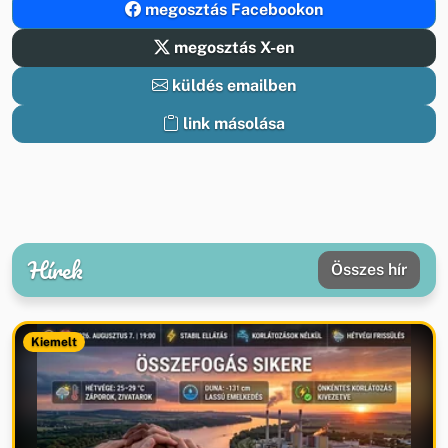
megosztás Facebookon
megosztás X-en
küldés emailben
link másolása
Hírek
Összes hír
Kiemelt