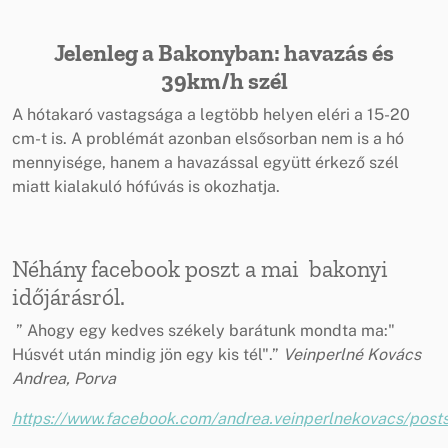
Jelenleg a Bakonyban: havazás és
39km/h szél
A hótakaró vastagsága a legtöbb helyen eléri a 15-20
cm-t is. A problémát azonban elsősorban nem is a hó
mennyisége, hanem a havazással együtt érkező szél
miatt kialakuló hófúvás is okozhatja.
Néhány facebook poszt a mai bakonyi
időjárásról.
” Ahogy egy kedves székely barátunk mondta ma:"
Húsvét után mindig jön egy kis tél".”
Veinperlné Kovács
Andrea, Porva
https://www.facebook.com/andrea.veinperlnekovacs/po