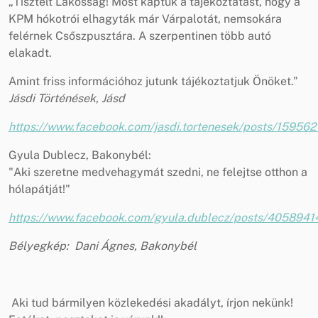
„Tisztelt Lakosság! Most kaptuk a tájékoztatást, hogy a
KPM hókotrói elhagyták már Várpalotát, nemsokára
felérnek Csőszpusztára. A szerpentinen több autó
elakadt.
Amint friss információhoz jutunk tájékoztatjuk Önöket.”
Jásdi Történések, Jásd
https://www.facebook.com/jasdi.tortenesek/posts/1595
Gyula Dublecz, Bakonybél:
"Aki szeretne medvehagymát szedni, ne felejtse otthon a
hólapátját!"
https://www.facebook.com/gyula.dublecz/posts/405894
Bélyegkép: Dani Ágnes, Bakonybél
Aki tud bármilyen közlekedési akadályt, írjon nekünk!