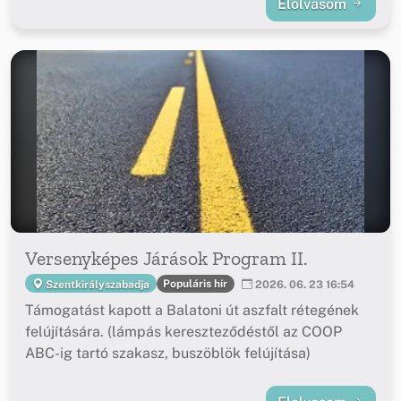
Elolvasom
Versenyképes Járások Program II.
Populáris hír
Szentkirályszabadja
2026. 06. 23 16:54
Támogatást kapott a Balatoni út aszfalt rétegének
felújítására. (lámpás kereszteződéstől az COOP
ABC-ig tartó szakasz, buszöblök felújítása)