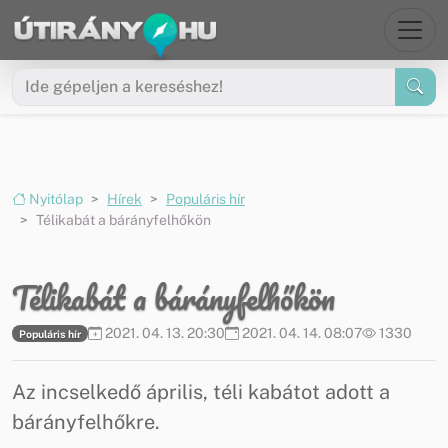
Ugrás a menüre
Ugrás a tartalomra
Nyitólap
Hírek
Populáris hír
Télikabát a bárányfelhőkön
Télikabát a bárányfelhőkön
2021. 04. 13. 20:30
2021. 04. 14. 08:07
1330
Populáris hír
Az incselkedő április, téli kabátot adott a
bárányfelhőkre.