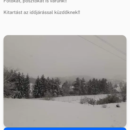
Fotókat, posztokat is várunk!!
Kitartást az időjárással küzdőknek!!