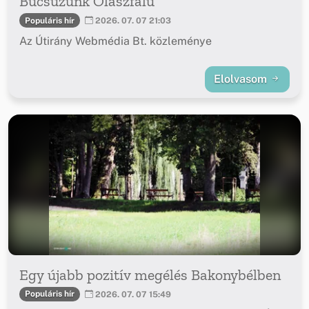
Búcsúzunk Olaszfalu
Populáris hír
2026. 07. 07 21:03
Az Útirány Webmédia Bt. közleménye
Elolvasom
Egy újabb pozitív megélés Bakonybélben
Populáris hír
2026. 07. 07 15:49