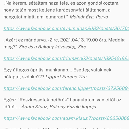
„Na kérem, sétàltam haza felé, és azon gondolkoztam,
hogy talán most kellene karàcsonyfàt àllìtanom, a
hangulat miatt, ami elmaradt.”
Molnár Éva, Porva
https://www.facebook.com/eva.molnar.9083/posts/361
„Azért ez már durva. - Zirc, 2021.04.13. 19.00 óra. Meddig
még?”
Zirc és a Bakony közösség, Zirc
https://www.facebook.com/fridmann63/posts/18954219
Egy átlagos áprilisi munkanap... Esetleg valakinek
hólapát, szánkó???
Lippert Ferenc Zirc
https://www.facebook.com/ferenc.lippert/posts/37956
Egész "Reszkessetek betörők" hangulatom van ettől az
időtől...
Ádám Klauz, Bakony Északi kapuja
https://www.facebook.com/adam.klauz.7/posts/2885086