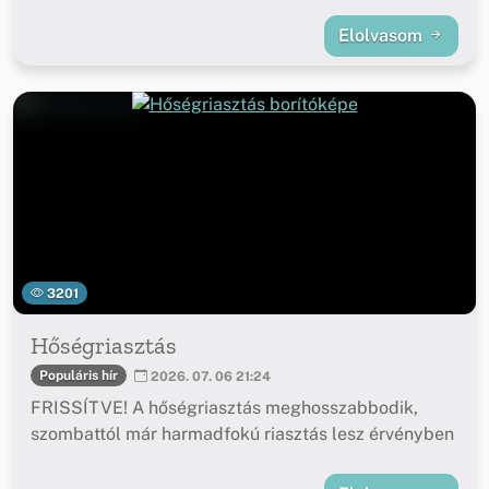
Elolvasom
3201
Hőségriasztás
Populáris hír
2026. 07. 06 21:24
FRISSÍTVE! A hőségriasztás meghosszabbodik,
szombattól már harmadfokú riasztás lesz érvényben