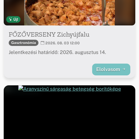
Új!
FŐZŐVERSENY Zichyújfalu
Gasztronómia
2026. 08. 03 12:00
Jelentkezési határidő: 2026. augusztus 14.
Elolvasom