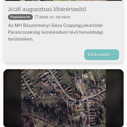
2026 augusztusi lőtérértesítő
Populáris hír
2026. 07. 29 09:31
Az MH Böszörményi Géza Csapatgyakorlótér
Parancsnokság kezelésében lévő honvédségi
területeken.
Elolvasom