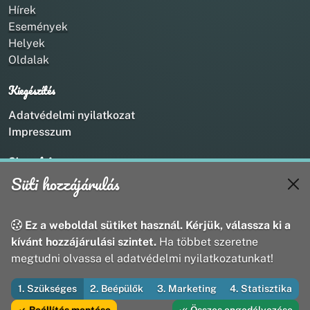
Hírek
Események
Helyek
Oldalak
Kiegészítés
Adatvédelmi nyilatkozat
Impresszum
Kapcsolat
Süti hozzájárulás
+36 20 211 1888
info@utirany.hu
webmaster@utirany.hu
Ez a weboldal sütiket használ. Kérjük, válassza ki a
8419 Csesznek, Vasút u.18.
kívánt hozzájárulási szintet.
Ha többet szeretne
megtudni olvassa el adatvédelmi nyilatkozatunkat!
1. Szükséges
2. Beépülők
3. Marketing
4. Statisztika
© 2026 Útirány Webmédia Bt. — Minden jog fenntartva