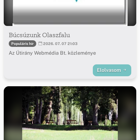
Búcsúzunk Olaszfalu
Populáris hír
2026. 07. 07 21:03
Az Útirány Webmédia Bt. közleménye
Elolvasom