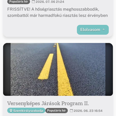
Populáris hír
2026. 07. 06 21:24
FRISSÍTVE! A hőségriasztás meghosszabbodik,
szombattól már harmadfokú riasztás lesz érvényben
Elolvasom
Versenyképes Járások Program II.
Populáris hír
Szentkirályszabadja
2026. 06. 23 16:54