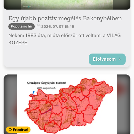
Egy újabb pozitív megélés Bakonybélben
Populáris hír
2026. 07. 07 15:49
Nekem 1983 óta, mióta először ott voltam, a VILÁG
KÖZEPE.
Elolvasom
Frissítve!