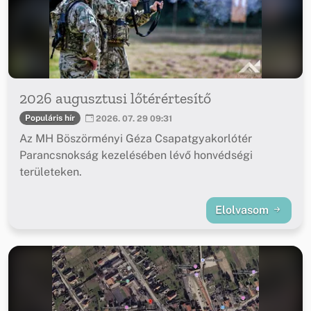
2026 augusztusi lőtérértesítő
Populáris hír
2026. 07. 29 09:31
Az MH Böszörményi Géza Csapatgyakorlótér
Parancsnokság kezelésében lévő honvédségi
területeken.
Elolvasom