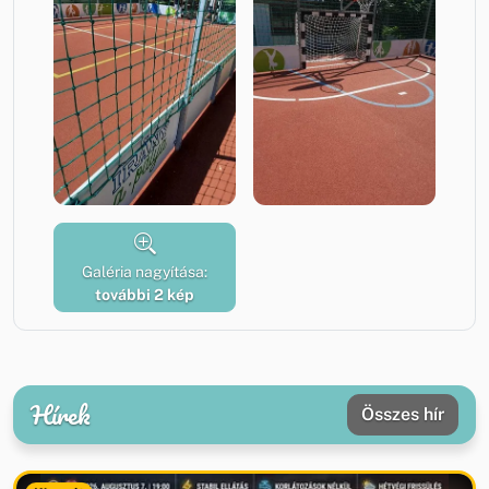
Galéria nagyítása:
további 2 kép
Hírek
Összes hír