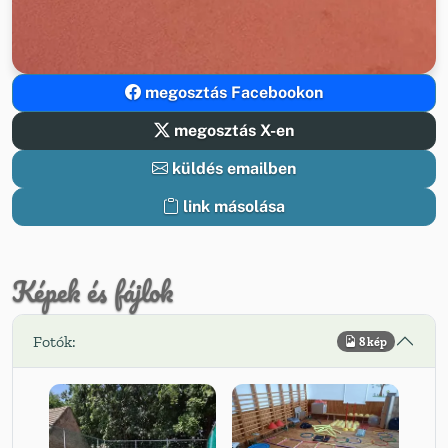
megosztás Facebookon
megosztás X-en
küldés emailben
link másolása
Képek és fájlok
Fotók:
8 kép