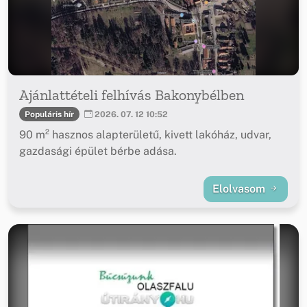
Ajánlattételi felhívás Bakonybélben
Populáris hír
2026. 07. 12 10:52
90 m² hasznos alapterületű, kivett lakóház, udvar,
gazdasági épület bérbe adása.
Elolvasom