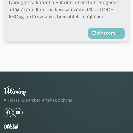
Támogatást kapott a Balatoni út aszfalt rétegének
felújítására. (lámpás kereszteződéstől az COOP
ABC-ig tartó szakasz, buszöblök felújítása)
Elolvasom
Útirány
A klasszikus emberi értékek otthona
Oldalak