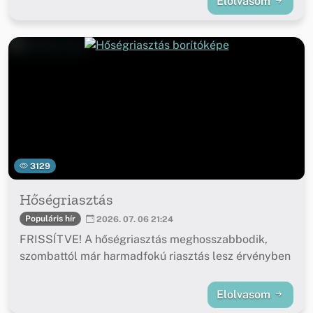
Elolvasom
3129
Hőségriasztás
Populáris hír
2026. 07. 06 21:24
FRISSÍTVE! A hőségriasztás meghosszabbodik,
szombattól már harmadfokú riasztás lesz érvényben
Elolvasom