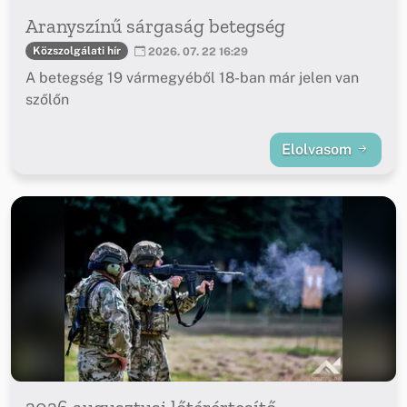
Aranyszínű sárgaság betegség
Közszolgálati hír
2026. 07. 22 16:29
A betegség 19 vármegyéből 18-ban már jelen van
szőlőn
Elolvasom