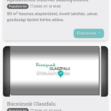
Populáris hír
2026. 07. 12 10:52
90 m² hasznos alapterületű, kivett lakóház, udvar,
gazdasági épület bérbe adása.
Elolvasom
Búcsúzunk Olaszfalu
Populáris hír
2026. 07. 07 21:03