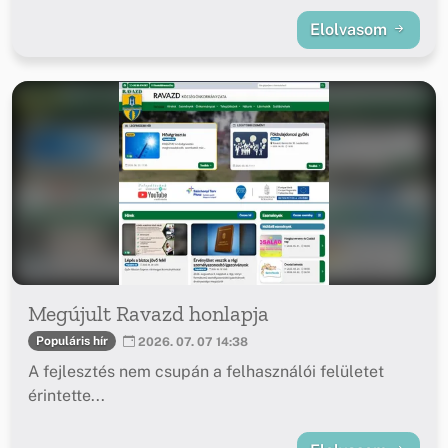
Elolvasom
Megújult Ravazd honlapja
Populáris hír
2026. 07. 07 14:38
A fejlesztés nem csupán a felhasználói felületet
érintette...