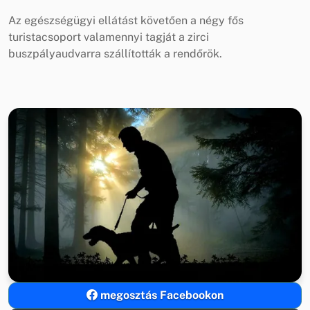
Az egészségügyi ellátást követően a négy fős
turistacsoport valamennyi tagját a zirci
buszpályaudvarra szállították a rendőrök.
megosztás Facebookon