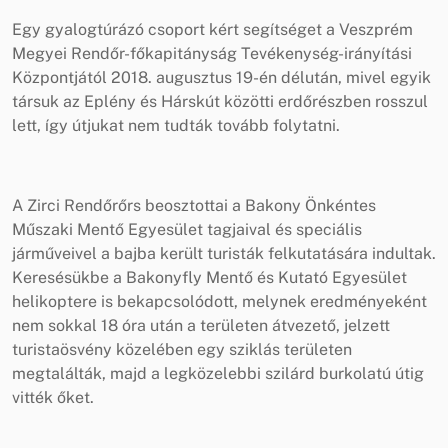
Egy gyalogtúrázó csoport kért segítséget a Veszprém
Megyei Rendőr-főkapitányság Tevékenység-irányítási
Központjától 2018. augusztus 19-én délután, mivel egyik
társuk az Eplény és Hárskút közötti erdőrészben rosszul
lett, így útjukat nem tudták tovább folytatni.
A Zirci Rendőrőrs beosztottai a Bakony Önkéntes
Műszaki Mentő Egyesület tagjaival és speciális
járműveivel a bajba került turisták felkutatására indultak.
Keresésükbe a Bakonyfly Mentő és Kutató Egyesület
helikoptere is bekapcsolódott, melynek eredményeként
nem sokkal 18 óra után a területen átvezető, jelzett
turistaösvény közelében egy sziklás területen
megtalálták, majd a legközelebbi szilárd burkolatú útig
vitték őket.