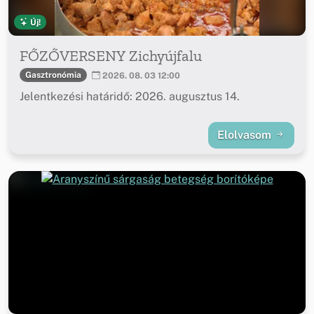
Új!
FŐZŐVERSENY Zichyújfalu
Gasztronómia
2026. 08. 03 12:00
Jelentkezési határidő: 2026. augusztus 14.
Elolvasom