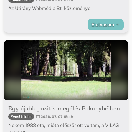
Az Útirány Webmédia Bt. közleménye
Elolvasom
Egy újabb pozitív megélés Bakonybélben
Populáris hír
2026. 07. 07 15:49
Nekem 1983 óta, mióta először ott voltam, a VILÁG