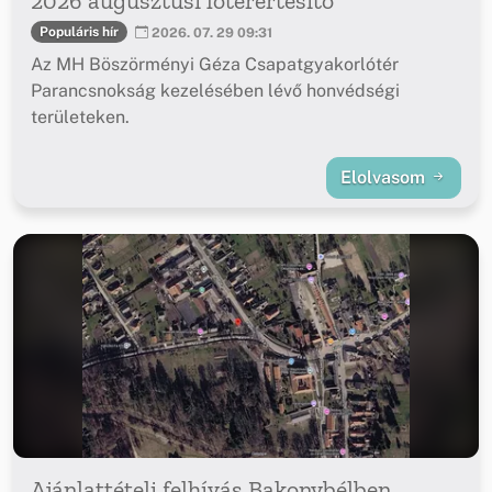
2026 augusztusi lőtérértesítő
Populáris hír
2026. 07. 29 09:31
Az MH Böszörményi Géza Csapatgyakorlótér
Parancsnokság kezelésében lévő honvédségi
területeken.
Elolvasom
Ajánlattételi felhívás Bakonybélben