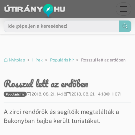
Ugrás a menüre
Ugrás a tartalomra
Nyitólap
Hírek
Populáris hír
Rosszul lett az erdőben
Rosszul lett az erdőben
2018. 08. 21. 14:18
2018. 08. 21. 14:18
11071
Populáris hír
A zirci rendőrök és segítőik megtalálták a
Bakonyban bajba került turistákat.