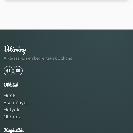
Útirány
A klasszikus emberi értékek otthona
Oldalak
Hírek
Események
Helyek
Oldalak
Kiegészítés