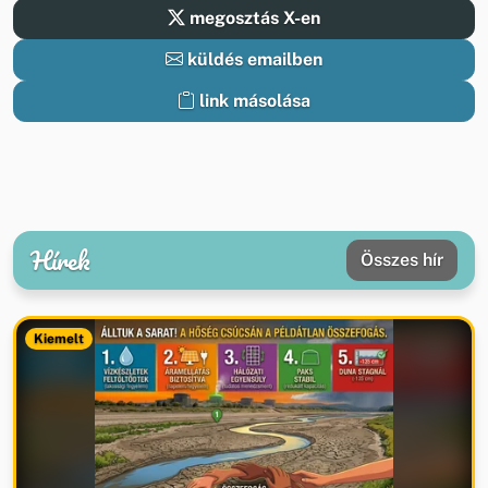
megosztás X-en
küldés emailben
link másolása
Hírek
Összes hír
Kiemelt