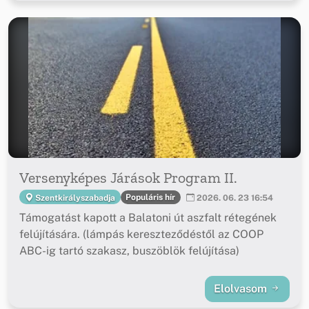
Versenyképes Járások Program II.
Populáris hír
Szentkirályszabadja
2026. 06. 23 16:54
Támogatást kapott a Balatoni út aszfalt rétegének
felújítására. (lámpás kereszteződéstől az COOP
ABC-ig tartó szakasz, buszöblök felújítása)
Elolvasom