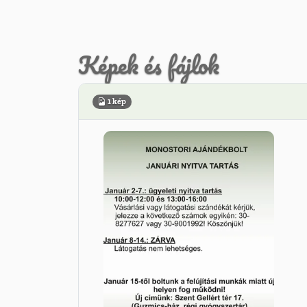
Képek és fájlok
1 kép