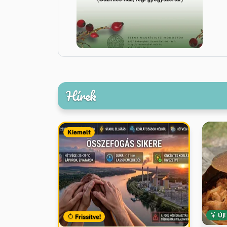
Hírek
Kiemelt
Új!
Frissítve!