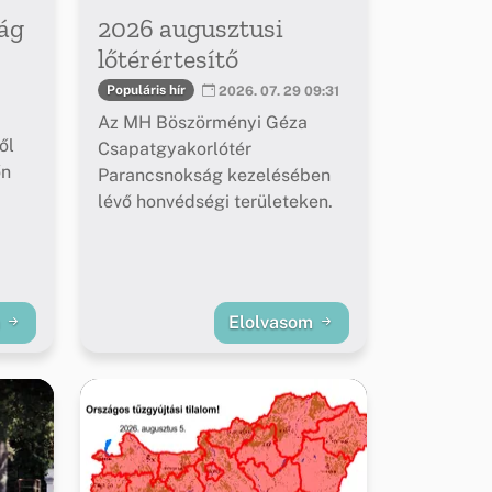
ág
2026 augusztusi
lőtérértesítő
Populáris hír
2026. 07. 29 09:31
Az MH Böszörményi Géza
ől
Csapatgyakorlótér
őn
Parancsnokság kezelésében
lévő honvédségi területeken.
m
Elolvasom