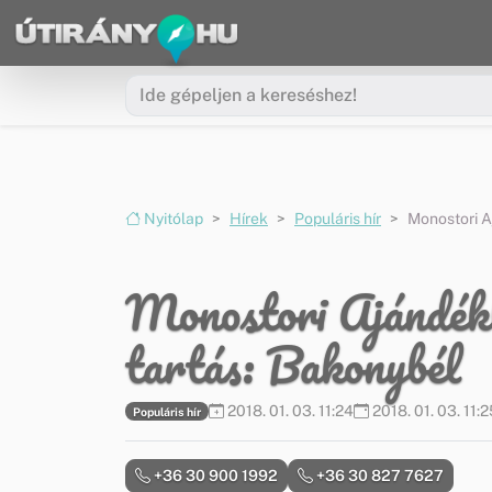
Ugrás a menüre
Ugrás a tartalomra
Nyitólap
Hírek
Populáris hír
Monostori A
Monostori Ajándékb
tartás: Bakonybél
2018. 01. 03. 11:24
2018. 01. 03. 11:2
Populáris hír
+36 30 900 1992
+36 30 827 7627