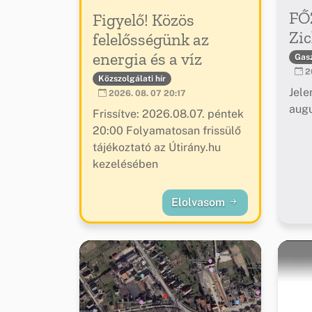
FŐ
Figyelő! Közös
Zic
felelősségünk az
energia és a víz
Gas
20
Közszolgálati hír
Jele
2026. 08. 07 20:17
augu
Frissítve: 2026.08.07. péntek
20:00 Folyamatosan frissülő
tájékoztató az Útirány.hu
kezelésében
Elolvasom