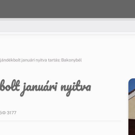
jándékbolt januári nyitva tartás: Bakonybél
olt januári nyitva
5
3177