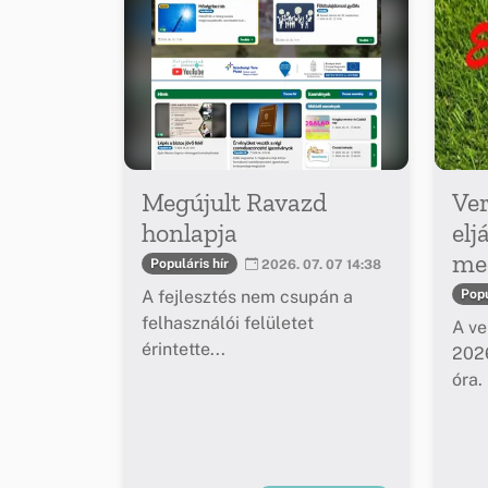
Megújult Ravazd
Ver
honlapja
elj
meg
Populáris hír
2026. 07. 07 14:38
A fejlesztés nem csupán a
Popu
felhasználói felületet
A ve
érintette...
2026
óra.