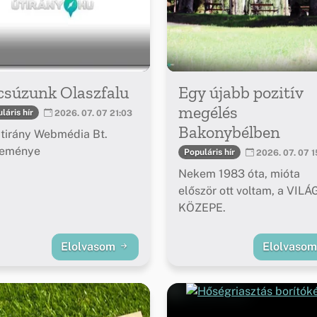
csúzunk Olaszfalu
Egy újabb pozitív
megélés
láris hír
2026. 07. 07 21:03
Bakonybélben
tirány Webmédia Bt.
leménye
Populáris hír
2026. 07. 07 1
Nekem 1983 óta, mióta
először ott voltam, a VILÁ
KÖZEPE.
Elolvasom
Elolvaso