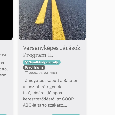
Versenyképes Járások
Program II.
1:24
ás
Szentkirályszabadja
Populáris hír
ttól
2026. 06. 23 16:54
esz
Támogatást kapott a Balatoni
út aszfalt rétegének
felújítására. (lámpás
kereszteződéstől az COOP
ABC-ig tartó szakasz,
buszöblök felújítása)