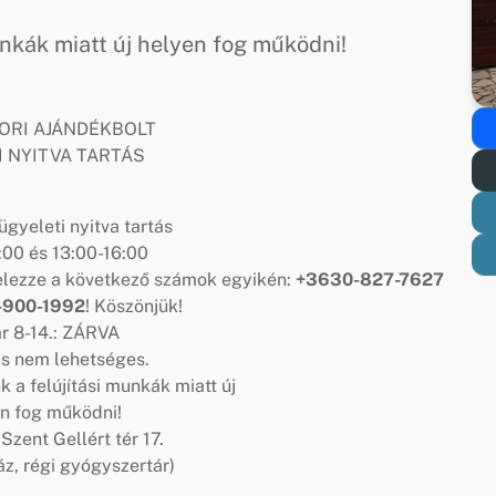
unkák miatt új helyen fog működni!
RI AJÁNDÉKBOLT
I NYITVA TARTÁS
 ügyeleti nyitva tartás
:00 és 13:00-16:00
jelezze a következő számok egyikén:
+3630-827-7627
-900-1992
! Köszönjük!
r 8-14.: ZÁRVA
s nem lehetséges.
k a felújítási munkák miatt új
n fog működni!
Szent Gellért tér 17.
z, régi gyógyszertár)