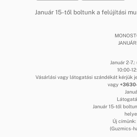
Január 15-től boltunk a felújítási m
MONOSTO
JANUÁR
Január 2-7.:
10:00-12
Vásárlási vagy látogatási szándékát kérjük 
vagy
+3630
Januá
Látogatá
Január 15-től boltun
helye
Új címünk: 
(Guzmics-há