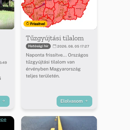
Frissítve!
Tűzgyújtási tilalom
Hatósági hír
2026. 08. 05 17:27
Naponta frissítve... Országos
tűzgyújtási tilalom van
5:49
érvényben Magyarország
teljes területén.
G
m
Elolvasom