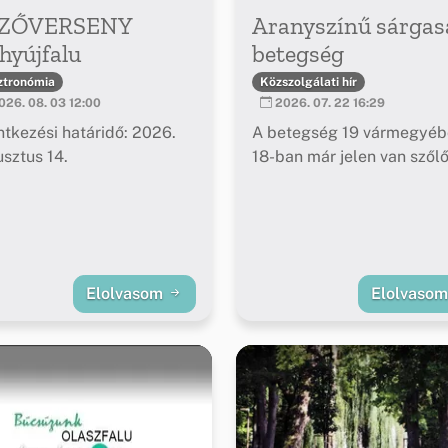
ZŐVERSENY
Aranyszínű sárgas
hyújfalu
betegség
ztronómia
Közszolgálati hír
26. 08. 03 12:00
2026. 07. 22 16:29
ntkezési határidő: 2026.
A betegség 19 vármegyéb
sztus 14.
18-ban már jelen van szől
Elolvasom
Elolvaso