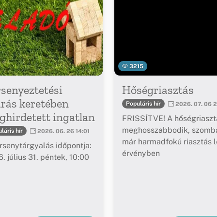
3215
senyeztetési
Hőségriasztás
árás keretében
Populáris hír
2026. 07. 06 2
hirdetett ingatlan
FRISSÍTVE! A hőségriaszt
meghosszabbodik, szomba
láris hír
2026. 06. 26 14:01
már harmadfokú riasztás l
rsenytárgyalás időpontja:
érvényben
. július 31. péntek, 10:00