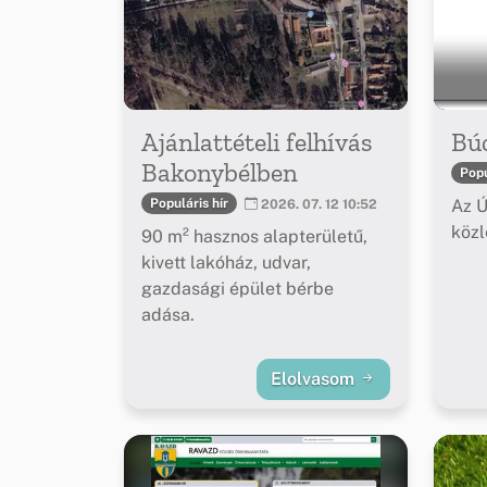
Ajánlattételi felhívás
Bú
Bakonybélben
Popu
Az Ú
Populáris hír
2026. 07. 12 10:52
köz
90 m² hasznos alapterületű,
kivett lakóház, udvar,
gazdasági épület bérbe
adása.
Elolvasom