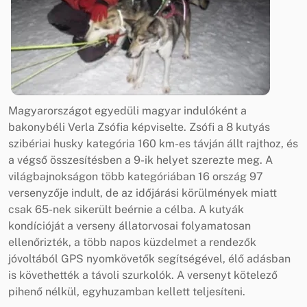
Magyarországot egyedüli magyar indulóként a
bakonybéli Verla Zsófia képviselte. Zsófi a 8 kutyás
szibériai husky kategória 160 km-es távján állt rajthoz, és
a végső összesítésben a 9-ik helyet szerezte meg. A
világbajnokságon több kategóriában 16 ország 97
versenyzője indult, de az időjárási körülmények miatt
csak 65-nek sikerült beérnie a célba. A kutyák
kondícióját a verseny állatorvosai folyamatosan
ellenőrizték, a több napos küzdelmet a rendezők
jóvoltából GPS nyomkövetők segítségével, élő adásban
is követhették a távoli szurkolók. A versenyt kötelező
pihenő nélkül, egyhuzamban kellett teljesíteni.