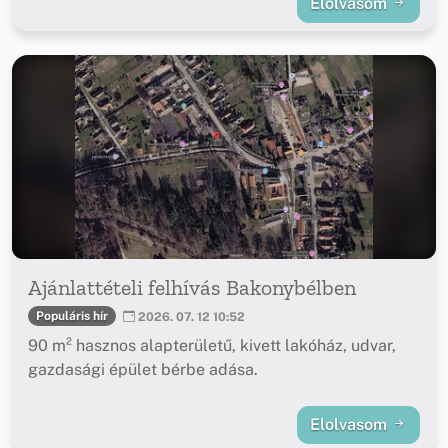
Elolvasom
Ajánlattételi felhívás Bakonybélben
Populáris hír
2026. 07. 12 10:52
90 m² hasznos alapterületű, kivett lakóház, udvar,
gazdasági épület bérbe adása.
Elolvasom