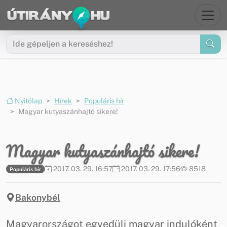
Ugrás a menüre
Ugrás a tartalomra
Nyitólap
Hírek
Populáris hír
Magyar kutyaszánhajtó sikere!
Magyar kutyaszánhajtó sikere!
2017. 03. 29. 16:57
2017. 03. 29. 17:56
8518
Populáris hír
Bakonybél
Magyarországot egyedüli magyar indulóként