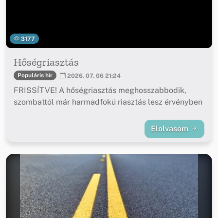
3177
Hőségriasztás
Populáris hír
2026. 07. 06 21:24
FRISSÍTVE! A hőségriasztás meghosszabbodik,
szombattól már harmadfokú riasztás lesz érvényben
Elolvasom