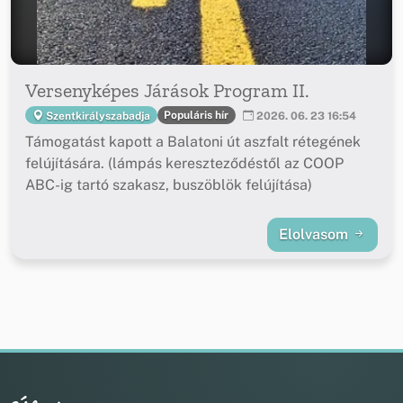
Versenyképes Járások Program II.
Populáris hír
Szentkirályszabadja
2026. 06. 23 16:54
Támogatást kapott a Balatoni út aszfalt rétegének
felújítására. (lámpás kereszteződéstől az COOP
ABC-ig tartó szakasz, buszöblök felújítása)
Elolvasom