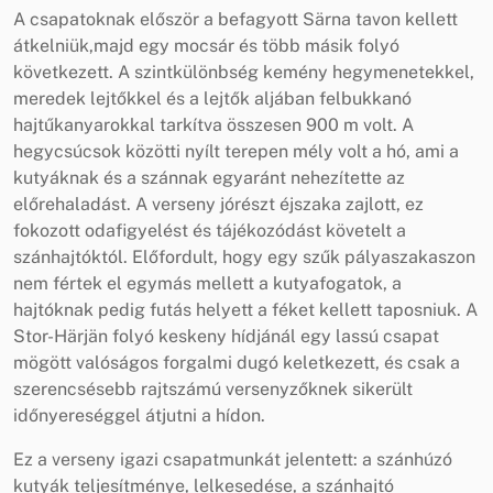
A csapatoknak először a befagyott Särna tavon kellett
átkelniük,majd egy mocsár és több másik folyó
következett. A szintkülönbség kemény hegymenetekkel,
meredek lejtőkkel és a lejtők aljában felbukkanó
hajtűkanyarokkal tarkítva összesen 900 m volt. A
hegycsúcsok közötti nyílt terepen mély volt a hó, ami a
kutyáknak és a szánnak egyaránt nehezítette az
előrehaladást. A verseny jórészt éjszaka zajlott, ez
fokozott odafigyelést és tájékozódást követelt a
szánhajtóktól. Előfordult, hogy egy szűk pályaszakaszon
nem fértek el egymás mellett a kutyafogatok, a
hajtóknak pedig futás helyett a féket kellett taposniuk. A
Stor-Härjän folyó keskeny hídjánál egy lassú csapat
mögött valóságos forgalmi dugó keletkezett, és csak a
szerencsésebb rajtszámú versenyzőknek sikerült
időnyereséggel átjutni a hídon.
Ez a verseny igazi csapatmunkát jelentett: a szánhúzó
kutyák teljesítménye, lelkesedése, a szánhajtó