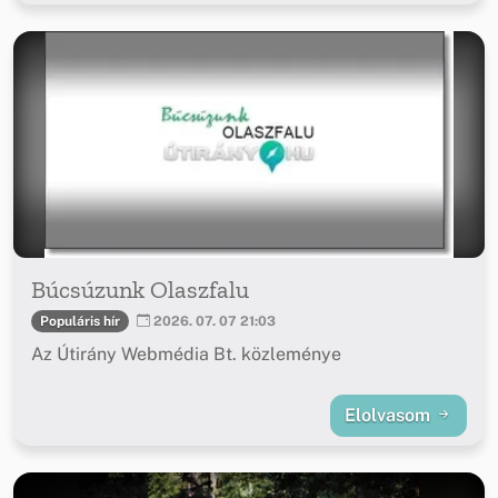
Búcsúzunk Olaszfalu
Populáris hír
2026. 07. 07 21:03
Az Útirány Webmédia Bt. közleménye
Elolvasom