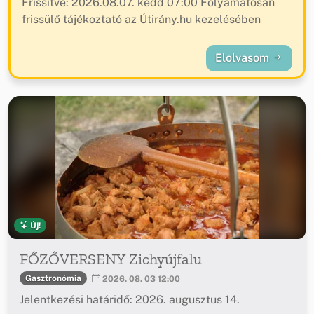
Frissítve: 2026.08.07. kedd 07:00 Folyamatosan
frissülő tájékoztató az Útirány.hu kezelésében
Elolvasom
Új!
FŐZŐVERSENY Zichyújfalu
Gasztronómia
2026. 08. 03 12:00
Jelentkezési határidő: 2026. augusztus 14.