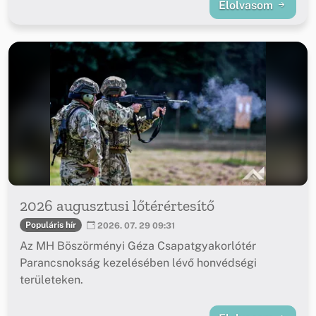
Elolvasom
2026 augusztusi lőtérértesítő
Populáris hír
2026. 07. 29 09:31
Az MH Böszörményi Géza Csapatgyakorlótér
Parancsnokság kezelésében lévő honvédségi
területeken.