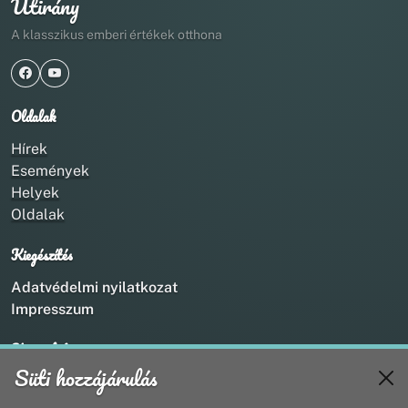
Útirány
A klasszikus emberi értékek otthona
Oldalak
Hírek
Események
Helyek
Oldalak
Kiegészítés
Adatvédelmi nyilatkozat
Impresszum
Kapcsolat
Süti hozzájárulás
+36 20 211 1888
info@utirany.hu