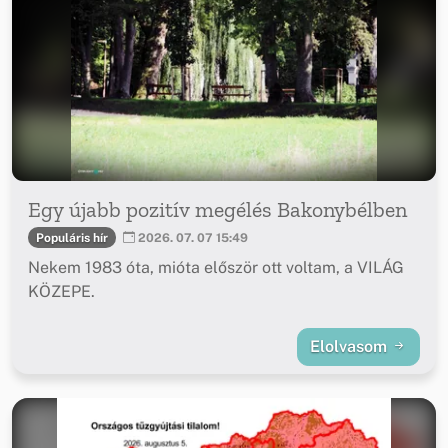
Egy újabb pozitív megélés Bakonybélben
Populáris hír
2026. 07. 07 15:49
Nekem 1983 óta, mióta először ott voltam, a VILÁG
KÖZEPE.
Elolvasom