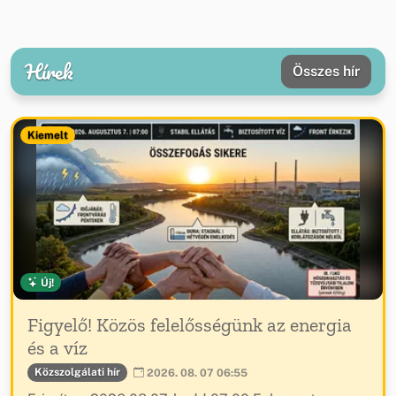
Hírek
Összes hír
Kiemelt
Új!
Figyelő! Közös felelősségünk az energia
és a víz
Közszolgálati hír
2026. 08. 07 06:55