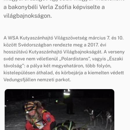
a bakonybéli Verla Zsófia képviselte a
világbajnokságon.
A WSA Kutyaszánhajtó Világszövetség március 7. és 10.
között Svédországban rendezte meg a 2017. évi
hosszútávú Kutyaszánhajtó Világbajnokságát. A verseny
svéd neve nem véletlenül „Polardistans”, vagyis „Északi
távolság”: a pálya két megyehatáron, több folyón,
kistelepülésen áthalad, és körbejárja a kiemelten védett
Vedungsfjällen nemzeti parkot.