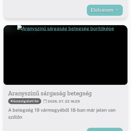
Elolvasom
Aranyszínű sárgaság betegség
Közszolgálati hír
2026. 07. 22 16:29
A betegség 19 vármegyéből 18-ban már jelen van
szőlőn