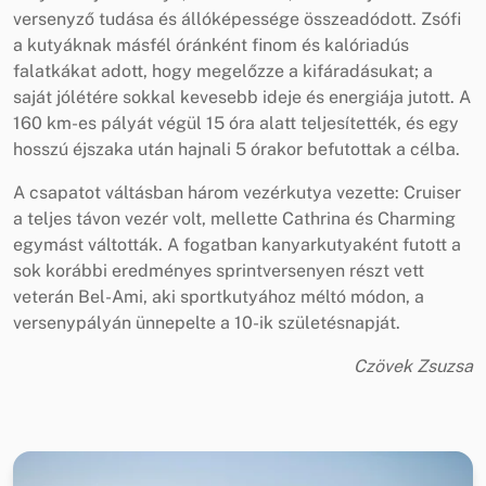
versenyző tudása és állóképessége összeadódott. Zsófi
a kutyáknak másfél óránként finom és kalóriadús
falatkákat adott, hogy megelőzze a kifáradásukat; a
saját jólétére sokkal kevesebb ideje és energiája jutott. A
160 km-es pályát végül 15 óra alatt teljesítették, és egy
hosszú éjszaka után hajnali 5 órakor befutottak a célba.
A csapatot váltásban három vezérkutya vezette: Cruiser
a teljes távon vezér volt, mellette Cathrina és Charming
egymást váltották. A fogatban kanyarkutyaként futott a
sok korábbi eredményes sprintversenyen részt vett
veterán Bel-Ami, aki sportkutyához méltó módon, a
versenypályán ünnepelte a 10-ik születésnapját.
Czövek Zsuzsa