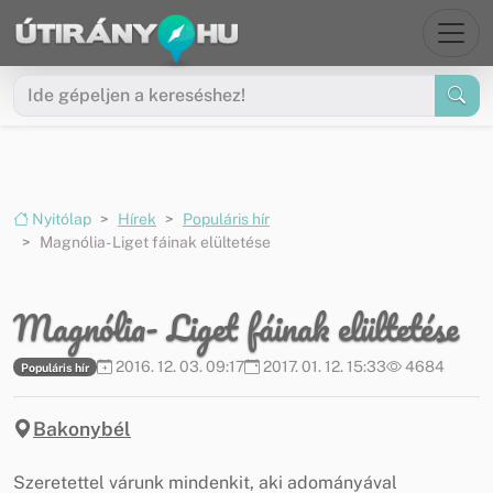
Ugrás a menüre
Ugrás a tartalomra
Nyitólap
Hírek
Populáris hír
Magnólia- Liget fáinak elültetése
Magnólia- Liget fáinak elültetése
2016. 12. 03. 09:17
2017. 01. 12. 15:33
4684
Populáris hír
Bakonybél
Szeretettel várunk mindenkit, aki adományával