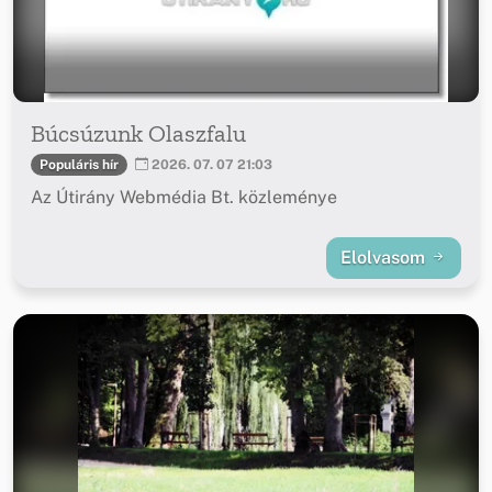
Búcsúzunk Olaszfalu
Populáris hír
2026. 07. 07 21:03
Az Útirány Webmédia Bt. közleménye
Elolvasom