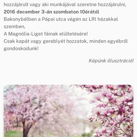
hozzájárult vagy aki munkájával szeretne hozzájárulni,
2016 december 3-án szombaton 10órától
Bakonybélben a Pápai utca végén az LRI házakkal
szemben,
A Magnólia-Liget fáinak elültetésére!
Csak kapát vagy gereblyét hozzatok, minden egyébről
gondoskodunk!
Képünk illusztráció!