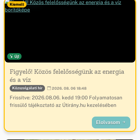
Kiemelt
Új!
Figyelő! Közös felelősségünk az energia
és a víz
Közszolgálati hír
2026. 08. 06 18:48
Frissítve: 2026.08.06. kedd 19:00 Folyamatosan
frissülő tájékoztató az Útirány.hu kezelésében
Elolvasom