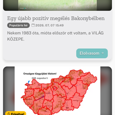
Egy újabb pozitív megélés Bakonybélben
Populáris hír
2026. 07. 07 15:49
Nekem 1983 óta, mióta először ott voltam, a VILÁG
KÖZEPE.
Elolvasom
Frissítve!