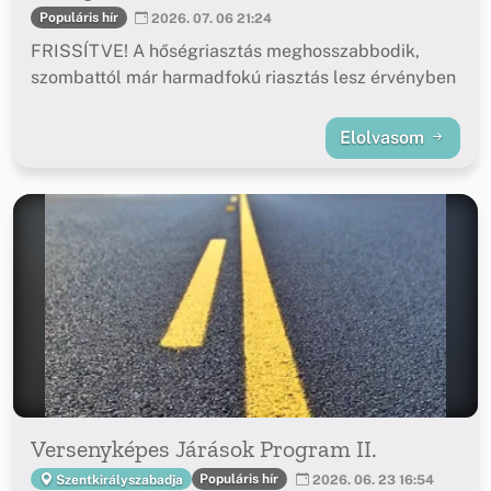
Populáris hír
2026. 07. 06 21:24
FRISSÍTVE! A hőségriasztás meghosszabbodik,
szombattól már harmadfokú riasztás lesz érvényben
Elolvasom
Versenyképes Járások Program II.
Populáris hír
Szentkirályszabadja
2026. 06. 23 16:54