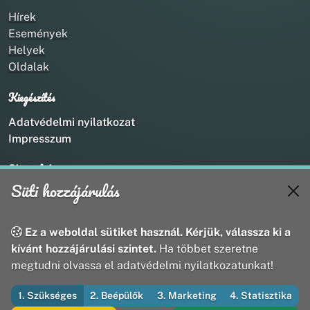
Hírek
Események
Helyek
Oldalak
Kiegészítés
Adatvédelmi nyilatkozat
Impresszum
Kapcsolat
Süti hozzájárulás
+36 20 211 1888
info@utirany.hu
webmaster@utirany.hu
Ez a weboldal sütiket használ. Kérjük, válassza ki a
8419 Csesznek, Vasút u.18.
kívánt hozzájárulási szintet.
Ha többet szeretne
megtudni olvassa el adatvédelmi nyilatkozatunkat!
1. Szükséges
2. Beépülők
3. Marketing
4. Statisztika
© 2026 Útirány Webmédia Bt. — Minden jog fenntartva