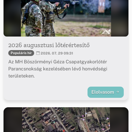
2026 augusztusi lőtérértesítő
Populáris hír
2026. 07. 29 09:31
Az MH Böszörményi Géza Csapatgyakorlótér
Parancsnokság kezelésében lévő honvédségi
területeken.
Elolvasom