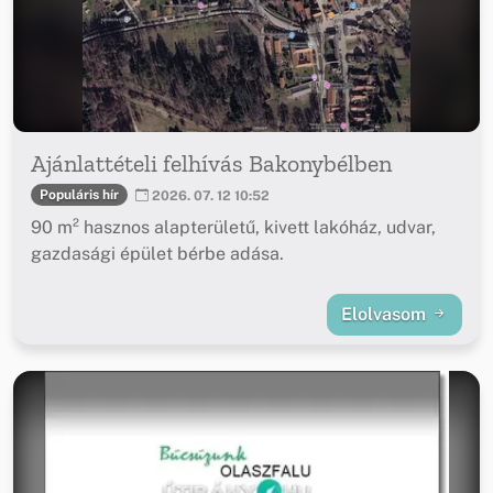
Ajánlattételi felhívás Bakonybélben
Populáris hír
2026. 07. 12 10:52
90 m² hasznos alapterületű, kivett lakóház, udvar,
gazdasági épület bérbe adása.
Elolvasom