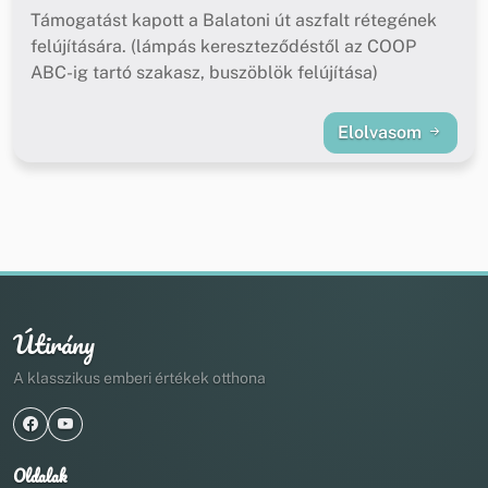
Támogatást kapott a Balatoni út aszfalt rétegének
felújítására. (lámpás kereszteződéstől az COOP
ABC-ig tartó szakasz, buszöblök felújítása)
Elolvasom
Útirány
A klasszikus emberi értékek otthona
Oldalak