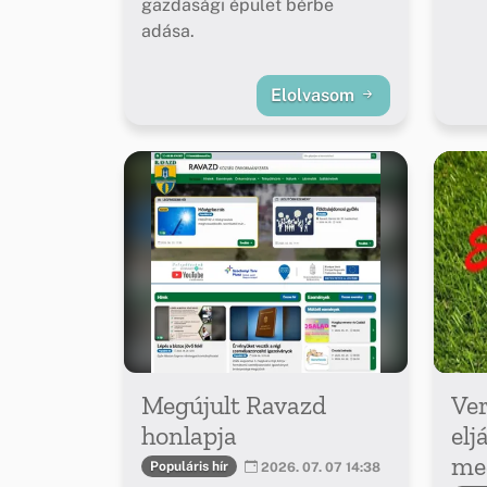
gazdasági épület bérbe
adása.
Elolvasom
Megújult Ravazd
Ver
honlapja
elj
meg
Populáris hír
2026. 07. 07 14:38