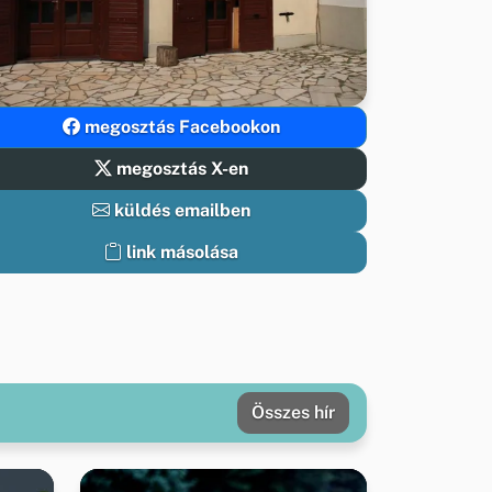
megosztás Facebookon
megosztás X-en
küldés emailben
link másolása
Összes hír