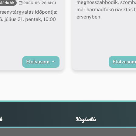
meghosszabbodik, szomba
láris hír
2026. 06. 26 14:01
már harmadfokú riasztás l
rsenytárgyalás időpontja:
érvényben
. július 31. péntek, 10:00
Elolvasom
Elolvaso
k
Kiegészítés
Adatvédelmi nyilatkozat