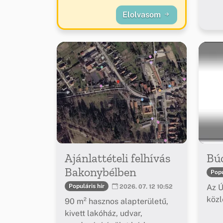
Elolvasom
Ajánlattételi felhívás
Bú
Bakonybélben
Popu
Az Ú
Populáris hír
2026. 07. 12 10:52
köz
90 m² hasznos alapterületű,
kivett lakóház, udvar,