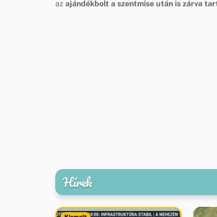
az
ajándékbolt a szentmise után is zárva tar
Hírek
Kiemelt