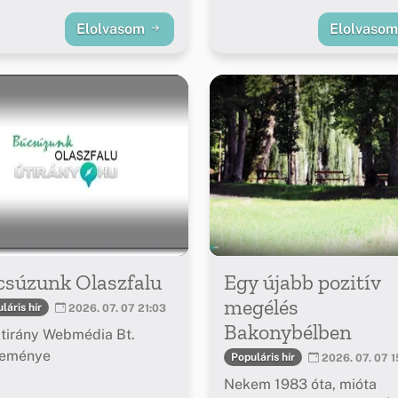
Elolvasom
Elolvaso
csúzunk Olaszfalu
Egy újabb pozitív
megélés
láris hír
2026. 07. 07 21:03
Bakonybélben
tirány Webmédia Bt.
leménye
Populáris hír
2026. 07. 07 1
Nekem 1983 óta, mióta