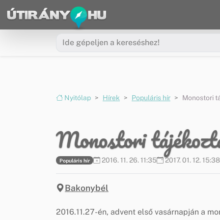
Ugrás a menüre
Ugrás a tartalomra
Nyitólap
Hírek
Populáris hír
Monostori t
Monostori tájékozt
2016. 11. 26. 11:35
2017. 01. 12. 15:38
Populáris hír
Bakonybél
2016.11.27-én, advent első vasárnapján a m