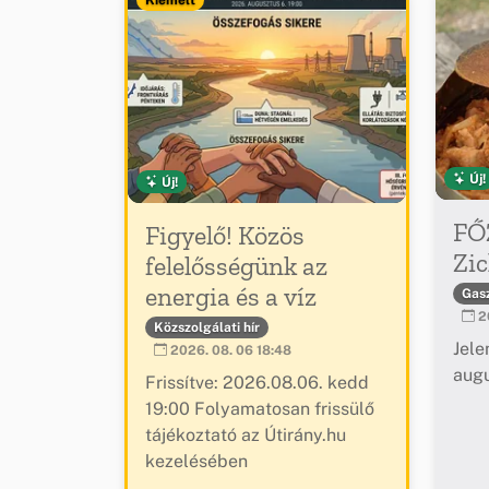
Új!
Új!
FŐ
Figyelő! Közös
Zic
felelősségünk az
energia és a víz
Gas
20
Közszolgálati hír
Jele
2026. 08. 06 18:48
augu
Frissítve: 2026.08.06. kedd
19:00 Folyamatosan frissülő
tájékoztató az Útirány.hu
kezelésében