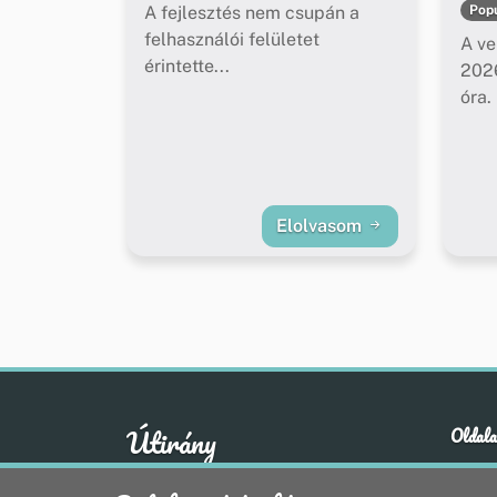
A fejlesztés nem csupán a
Popu
felhasználói felületet
A ve
érintette...
2026
óra.
Elolvasom
Útirány
Oldala
Hírek
A klasszikus emberi értékek otthona