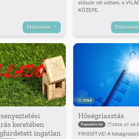
először ott voltam, a VILÁ
KÖZEPE.
Elolvasom
Elolvaso
3154
senyeztetési
Hőségriasztás
árás keretében
Populáris hír
2026. 07. 06 2
hirdetett ingatlan
FRISSÍTVE! A hőségriaszt