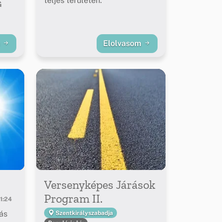
teljes területén.
G
m
Elolvasom
Versenyképes Járások
Program II.
1:24
ás
Szentkirályszabadja