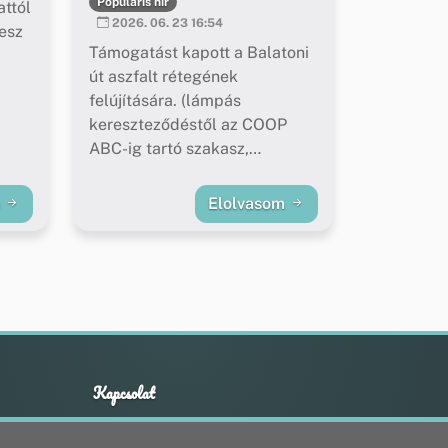
Populáris hír
ttól
2026. 06. 23 16:54
esz
Támogatást kapott a Balatoni
út aszfalt rétegének
felújítására. (lámpás
kereszteződéstől az COOP
ABC-ig tartó szakasz,
buszöblök felújítása)
m
Elolvasom
Kapcsolat
+36 20 211 1888