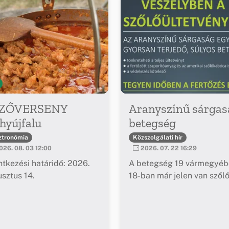
ZŐVERSENY
Aranyszínű sárgas
hyújfalu
betegség
ztronómia
Közszolgálati hír
26. 08. 03 12:00
2026. 07. 22 16:29
ntkezési határidő: 2026.
A betegség 19 vármegyéb
sztus 14.
18-ban már jelen van szől