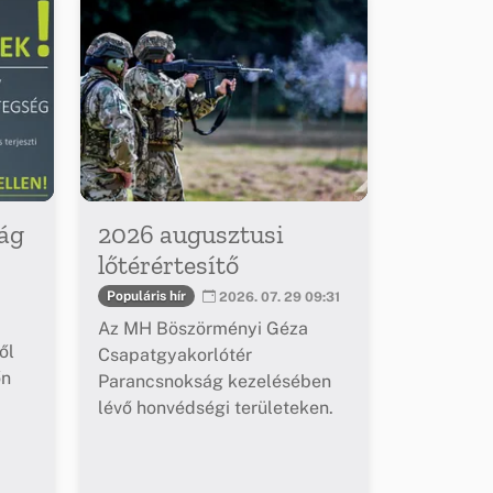
ág
2026 augusztusi
lőtérértesítő
Populáris hír
2026. 07. 29 09:31
Az MH Böszörményi Géza
ől
Csapatgyakorlótér
őn
Parancsnokság kezelésében
lévő honvédségi területeken.