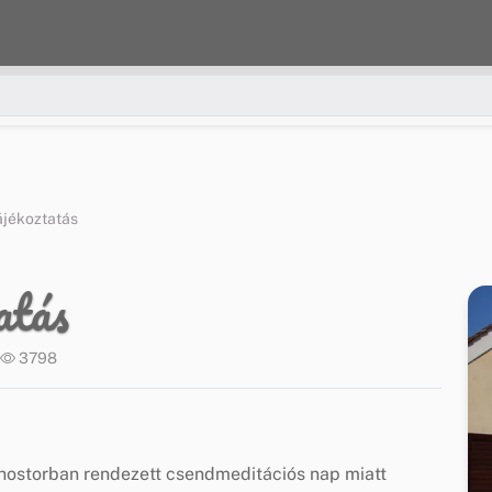
ájékoztatás
atás
3798
onostorban rendezett csendmeditációs nap miatt