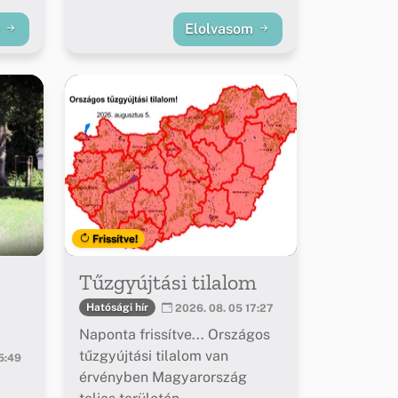
m
Elolvasom
Frissítve!
Tűzgyújtási tilalom
Hatósági hír
2026. 08. 05 17:27
Naponta frissítve... Országos
tűzgyújtási tilalom van
5:49
érvényben Magyarország