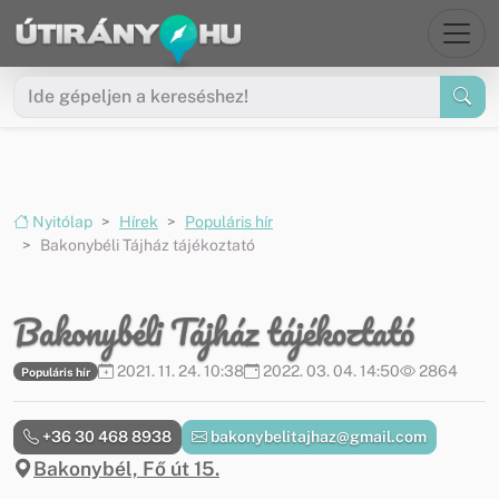
Ugrás a menüre
Ugrás a tartalomra
Nyitólap
Hírek
Populáris hír
Bakonybéli Tájház tájékoztató
Bakonybéli Tájház tájékoztató
2021. 11. 24. 10:38
2022. 03. 04. 14:50
2864
Populáris hír
+36 30 468 8938
bakonybelitajhaz@gmail.com
Bakonybél, Fő út 15.