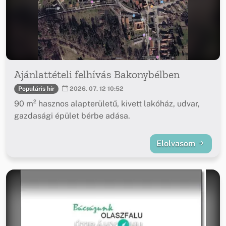
Ajánlattételi felhívás Bakonybélben
Populáris hír
2026. 07. 12 10:52
90 m² hasznos alapterületű, kivett lakóház, udvar,
gazdasági épület bérbe adása.
Elolvasom