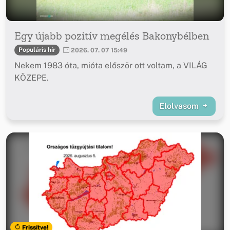
Egy újabb pozitív megélés Bakonybélben
Populáris hír
2026. 07. 07 15:49
Nekem 1983 óta, mióta először ott voltam, a VILÁG
KÖZEPE.
Elolvasom
Frissítve!