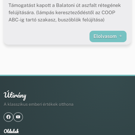
Támogatást kapott a Balatoni út aszfalt rétegének
felújítására. (lámpás kereszteződéstől az COOP
ABC-ig tartó szakasz, buszöblök felújítása)
Elolvasom
Útirány
A klasszikus emberi értékek otthona
Oldalak