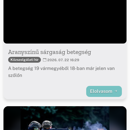
Aranyszínű sárgaság betegség
Közszolgálati hír
2026. 07. 22 16:29
A betegség 19 vármegyéből 18-ban már jelen van
szőlőn
Elolvasom