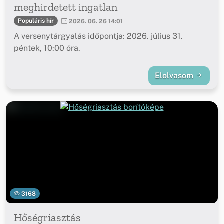
meghirdetett ingatlan
Populáris hír
2026. 06. 26 14:01
A versenytárgyalás időpontja: 2026. július 31.
péntek, 10:00 óra.
Elolvasom
3168
Hőségriasztás