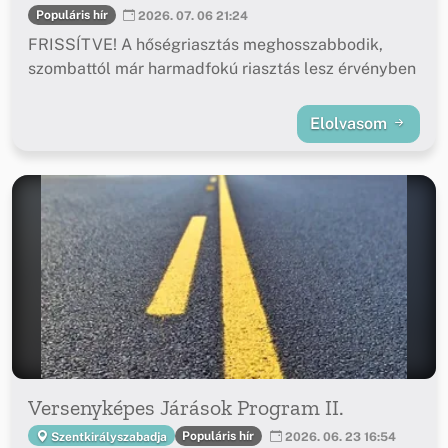
Populáris hír
2026. 07. 06 21:24
FRISSÍTVE! A hőségriasztás meghosszabbodik,
szombattól már harmadfokú riasztás lesz érvényben
Elolvasom
Versenyképes Járások Program II.
Populáris hír
Szentkirályszabadja
2026. 06. 23 16:54