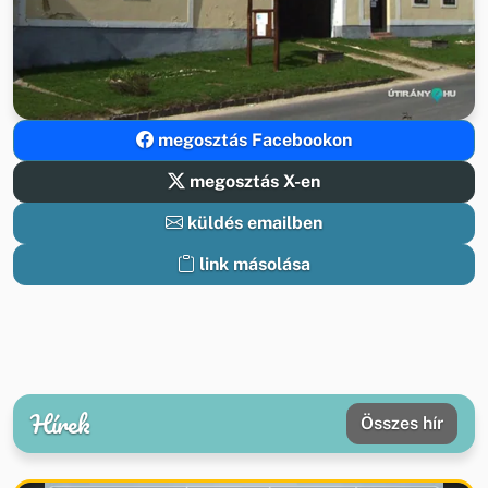
megosztás Facebookon
megosztás X-en
küldés emailben
link másolása
Hírek
Összes hír