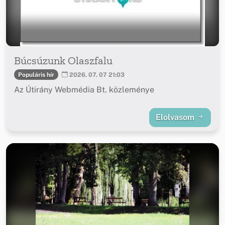
Búcsúzunk Olaszfalu
Populáris hír
2026. 07. 07 21:03
Az Útirány Webmédia Bt. közleménye
Elolvasom