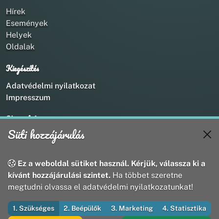
Hírek
Események
Helyek
Oldalak
Kiegészítés
Adatvédelmi nyilatkozat
Impresszum
Kapcsolat
Süti hozzájárulás
+36 20 211 1888
info@utirany.hu
webmaster@utirany.hu
Ez a weboldal sütiket használ. Kérjük, válassza ki a
8419 Csesznek, Vasút u.18.
kívánt hozzájárulási szintet.
Ha többet szeretne
megtudni olvassa el adatvédelmi nyilatkozatunkat!
1. Szükséges
2. Beépülők
3. Marketing
4. Statisztika
© 2026 Útirány Webmédia Bt. — Minden jog fenntartva