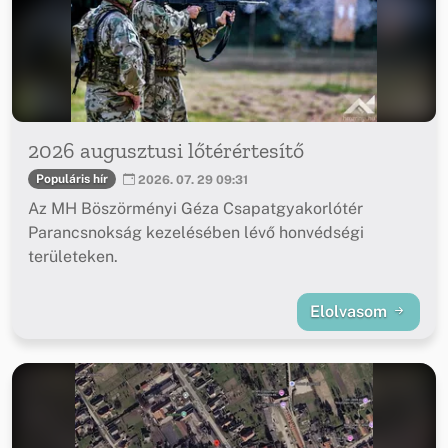
2026 augusztusi lőtérértesítő
Populáris hír
2026. 07. 29 09:31
Az MH Böszörményi Géza Csapatgyakorlótér
Parancsnokság kezelésében lévő honvédségi
területeken.
Elolvasom