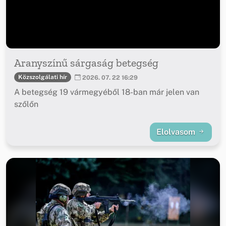
Aranyszínű sárgaság betegség
Közszolgálati hír
2026. 07. 22 16:29
A betegség 19 vármegyéből 18-ban már jelen van
szőlőn
Elolvasom