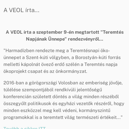
A VEOL írta...
A VEOL írta a szeptember 9-én megtartott "Teremtés
Napjának Ünnepe" rendezvényről...
"Harmadízben rendezte meg a Teremtésnapi öko-
ünnepet a Szent-kúti völgyben, a Borostyán-kúti forrás
melletti kápolnát övező erdő szélén a Teremtés napja
ökoprojekt csapat és az önkormányzat.
2016-ban a görögországi Volosban az emberiség jövője,
túlélése szempontjából rendkívüli jelentőségű
konferencián született döntés a világ minden részéből
összegyűlt politikusok és egyházi vezetők részéről, hogy
minden eszközzel meg kell védeni, kormányszintű
programokkal is a teremtett világ természeti értékeit..."
Tovább a cikkre ITT