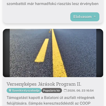
szombattól már harmadfokú riasztás lesz érvényben
Elolvasom
Versenyképes Járások Program II.
Populáris hír
Szentkirályszabadja
2026. 06. 23 16:54
Támogatást kapott a Balatoni út aszfalt rétegének
felújítására. (lámpás kereszteződéstől az COOP