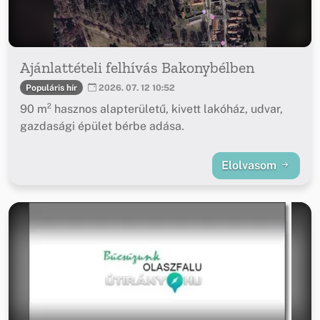
Ajánlattételi felhívás Bakonybélben
Populáris hír
2026. 07. 12 10:52
90 m² hasznos alapterületű, kivett lakóház, udvar,
gazdasági épület bérbe adása.
Elolvasom