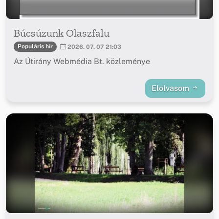
Búcsúzunk Olaszfalu
Populáris hír
2026. 07. 07 21:03
Az Útirány Webmédia Bt. közleménye
Elolvasom