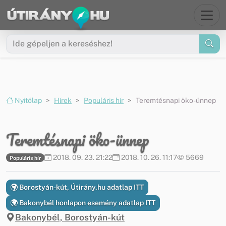
Ugrás a menüre
Ugrás a tartalomra
Nyitólap
Hírek
Populáris hír
Teremtésnapi öko-ünnep
Teremtésnapi öko-ünnep
2018. 09. 23. 21:22
2018. 10. 26. 11:17
5669
Populáris hír
Borostyán-kút, Útirány.hu adatlap ITT
Bakonybél honlapon esemény adatlap ITT
Bakonybél, Borostyán-kút