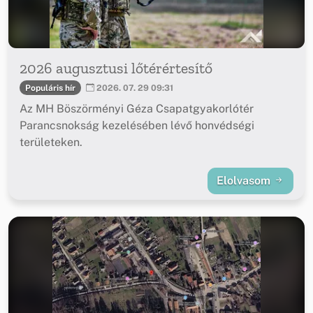
2026 augusztusi lőtérértesítő
Populáris hír
2026. 07. 29 09:31
Az MH Böszörményi Géza Csapatgyakorlótér
Parancsnokság kezelésében lévő honvédségi
területeken.
Elolvasom