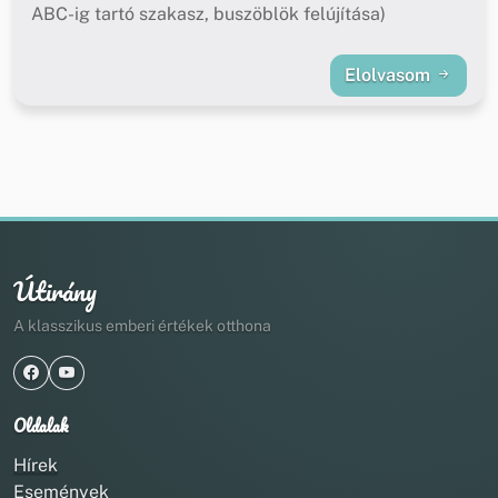
ABC-ig tartó szakasz, buszöblök felújítása)
Elolvasom
Útirány
A klasszikus emberi értékek otthona
Oldalak
Hírek
Események