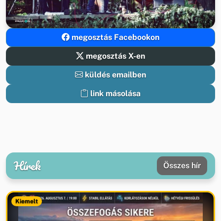
megosztás Facebookon
megosztás X-en
küldés emailben
link másolása
Hírek
Összes hír
Kiemelt