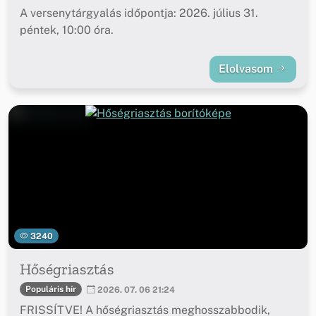
A versenytárgyalás időpontja: 2026. július 31.
péntek, 10:00 óra.
Elolvasom
3240
Hőségriasztás
Populáris hír
2026. 07. 06 21:24
FRISSÍTVE! A hőségriasztás meghosszabbodik,