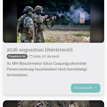
2026 augusztusi lőtérértesítő
Populáris hír
2026. 07. 29 09:31
Az MH Böszörményi Géza Csapatgyakorlótér
Parancsnokság kezelésében lévő honvédségi
területeken.
Elolvasom