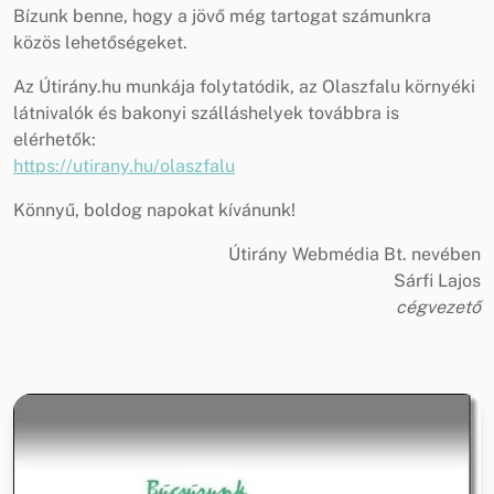
Bízunk benne, hogy a jövő még tartogat számunkra
közös lehetőségeket.
Az Útirány.hu munkája folytatódik, az Olaszfalu környéki
látnivalók és bakonyi szálláshelyek továbbra is
elérhetők:
https://utirany.hu/olaszfalu
Könnyű, boldog napokat kívánunk!
Útirány Webmédia Bt. nevében
Sárfi Lajos
cégvezető