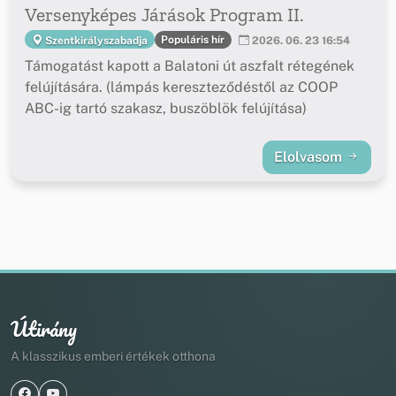
Versenyképes Járások Program II.
Populáris hír
Szentkirályszabadja
2026. 06. 23 16:54
Támogatást kapott a Balatoni út aszfalt rétegének
felújítására. (lámpás kereszteződéstől az COOP
ABC-ig tartó szakasz, buszöblök felújítása)
Elolvasom
Útirány
A klasszikus emberi értékek otthona