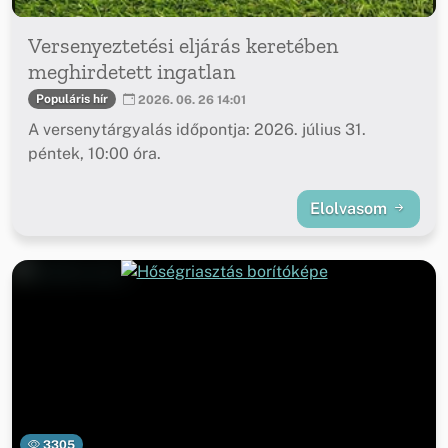
Versenyeztetési eljárás keretében
meghirdetett ingatlan
Populáris hír
2026. 06. 26 14:01
A versenytárgyalás időpontja: 2026. július 31.
péntek, 10:00 óra.
Elolvasom
3305