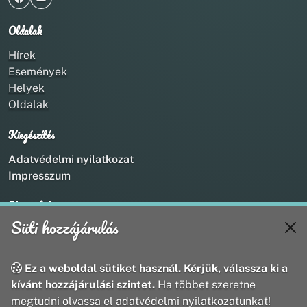
Oldalak
Hírek
Események
Helyek
Oldalak
Kiegészítés
Adatvédelmi nyilatkozat
Impresszum
Kapcsolat
Süti hozzájárulás
+36 20 211 1888
info@utirany.hu
webmaster@utirany.hu
Ez a weboldal sütiket használ. Kérjük, válassza ki a
8419 Csesznek, Vasút u.18.
kívánt hozzájárulási szintet.
Ha többet szeretne
megtudni olvassa el adatvédelmi nyilatkozatunkat!