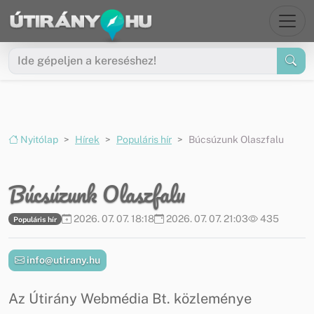
Ugrás a menüre
Ugrás a tartalomra
Nyitólap
Hírek
Populáris hír
Búcsúzunk Olaszfalu
Búcsúzunk Olaszfalu
2026. 07. 07. 18:18
2026. 07. 07. 21:03
435
Populáris hír
info@utirany.hu
Az Útirány Webmédia Bt. közleménye