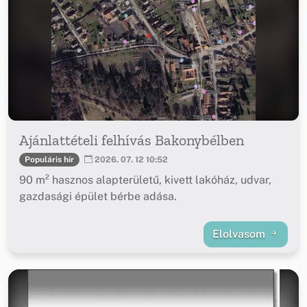
Ajánlattételi felhívás Bakonybélben
Populáris hír
2026. 07. 12 10:52
90 m² hasznos alapterületű, kivett lakóház, udvar,
gazdasági épület bérbe adása.
Elolvasom