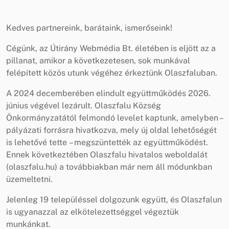
Kedves partnereink, barátaink, ismerőseink!
Cégünk, az Útirány Webmédia Bt. életében is eljött az a
pillanat, amikor a következetesen, sok munkával
felépített közös utunk végéhez érkeztünk Olaszfaluban.
A 2024 decemberében elindult együttműködés 2026.
június végével lezárult. Olaszfalu Község
Önkormányzatától felmondó levelet kaptunk, amelyben –
pályázati forrásra hivatkozva, mely új oldal lehetőségét
is lehetővé tette – megszüntették az együttműködést.
Ennek következtében Olaszfalu hivatalos weboldalát
(olaszfalu.hu) a továbbiakban már nem áll módunkban
üzemeltetni.
Jelenleg 19 településsel dolgozunk együtt, és Olaszfalun
is ugyanazzal az elkötelezettséggel végeztük
munkánkat.