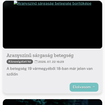
Aranyszínű sárgaság betegség
Közszolgálati hír
2026. 07. 22 16:29
A betegség 19 vármegyéből 18-ban már jelen van
szőlőn
Elolvasom