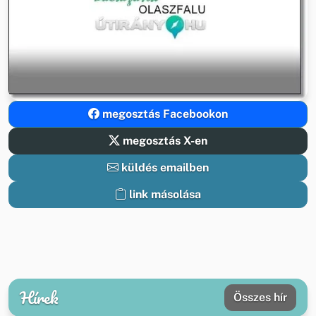
megosztás Facebookon
megosztás X-en
küldés emailben
link másolása
Hírek
Összes hír