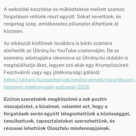
A weboldal készítése és működtetése mellett számos
forgatáson vettünk részt együtt. Sokat nevettünk, és
rengeteg szép, emlékezetes pillanatot élhettünk át
közösen.
Az elkészült kisfilmek továbbra is bárki számára
elérhetők az Útirány.hu YouTube-csatornáján. De az
esemény adatlapjára rákeresve az Útirány.hu oldalán is
megtalálhatja őket, legyen szó akár egy Krumpliszüreti
Fesztiválról vagy egy jótékonysági gáláról:
https://utirany.hu/esemenyek/rendezvenyek/olaszfalu.ors-
lepteiert-jotekonysagi-sutivasar-2026
Ezúton szeretnénk megköszönni a sok pozitív
visszajelzést, a bizalmat, valamint azt, hogy a
forgatások során együtt lélegezhettünk a közösséggel,
tanulhattunk, tapasztalatokat szerezhettünk, és
részesei lehettünk Olaszfalu mindennapjainak.