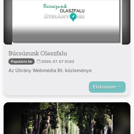
Búcsúzunk Olaszfalu
Populáris hír
2026. 07. 07 21:03
Az Útirány Webmédia Bt. közleménye
Elolvasom