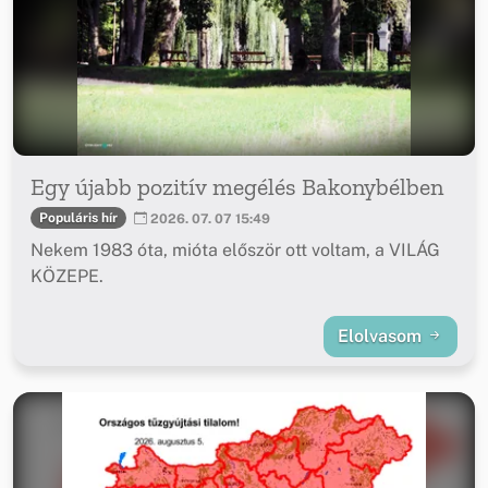
Egy újabb pozitív megélés Bakonybélben
Populáris hír
2026. 07. 07 15:49
Nekem 1983 óta, mióta először ott voltam, a VILÁG
KÖZEPE.
Elolvasom