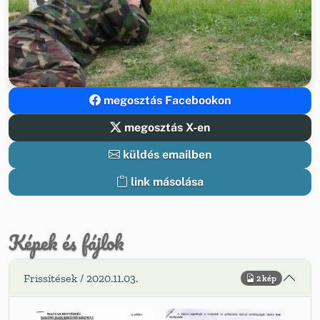
megosztás Facebookon
megosztás X-en
küldés emailben
link másolása
Képek és fájlok
Frissítések / 2020.11.03.
2 kép