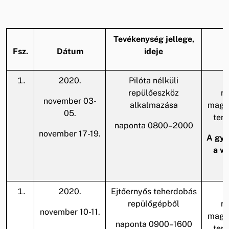
Tevékenység jellege,
Fsz.
Dátum
ideje
2020.
Pilóta nélküli
repülőeszköz
r
november 03-
alkalmazása
magas
05.
terü
naponta 0800–2000
november 17-19.
A gya
a v
2020.
Ejtőernyős teherdobás
repülőgépből
r
november 10-11.
magas
naponta 0900–1600
terü