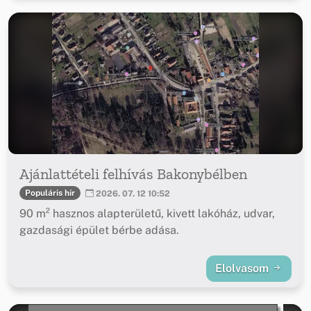
Ajánlattételi felhívás Bakonybélben
Populáris hír
2026. 07. 12 10:52
90 m² hasznos alapterületű, kivett lakóház, udvar,
gazdasági épület bérbe adása.
Elolvasom