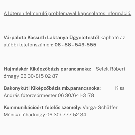
A lőtéren felmerülő problémával kapcsolatos információ:
Várpalota Kossuth Laktanya Ügyeletestől
kapható az
alábbi telefonszámon:
06 - 88 - 549-555
Hajmáskér Kiképzőbázis parancsnoka:
Selek Róbert
őrnagy 06 30/815 02 87
Bakonykúti Kiképzőbázis mb.parancsnoka:
Kiss
András főtörzsőrmester 06 30/641-3178
Kommunikációért felelős személy:
Varga- Schäffer
Mónika főhadnagy 06 30/ 777 52 34