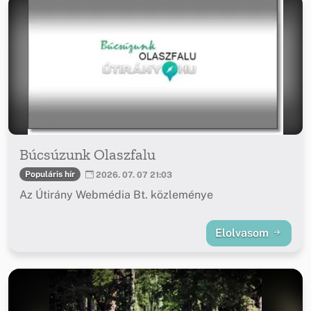
Búcsúzunk Olaszfalu
Populáris hír
2026. 07. 07 21:03
Az Útirány Webmédia Bt. közleménye
Elolvasom