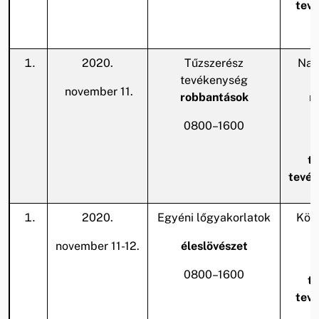
tev
2020.
Tűzszerész
Nag
tevékenység
november 11.
robbantások
r
0800–1600
A
te
tevék
2020.
Egyéni lőgyakorlatok
Köze
november 11-12.
éleslövészet
A
0800–1600
te
tev