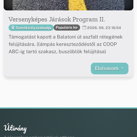
Versenyképes Járások Program II.
Populáris hír
Szentkirályszabadja
2026. 06. 23 16:54
Támogatást kapott a Balatoni út aszfalt rétegének
felújítására. (lámpás kereszteződéstől az COOP
ABC-ig tartó szakasz, buszöblök felújítása)
Elolvasom
Útirány