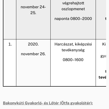
végrehajtott
november 24-
oszlopmenet
25.
A
naponta 0800–2000
te
2020.
Harcászat, kiképzési
Kis
tevékenység
v
november 26.
gyal
0800–1600
A
te
tevék
Bakonykúti Gyakorló- és Lőtér (Ötfa gyakolótér):