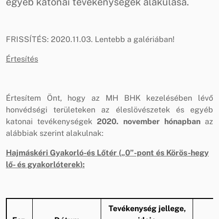
egyéb katonai tevékenységek alakulása.
FRISSÍTÉS: 2020.11.03. Lentebb a galériában!
Értesítés
Értesítem Önt, hogy az MH BHK kezelésében lévő
honvédségi területeken az éleslövészetek és egyéb
katonai tevékenységek
2020. november hónapban
az
alábbiak szerint alakulnak:
Hajmáskéri Gyakorló-és Lőtér („0”-pont és Körös-hegy
lő- és gyakorlóterek):
Tevékenység jellege,