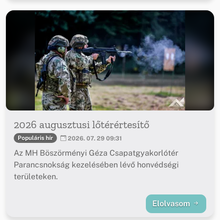
2026 augusztusi lőtérértesítő
Populáris hír
2026. 07. 29 09:31
Az MH Böszörményi Géza Csapatgyakorlótér
Parancsnokság kezelésében lévő honvédségi
területeken.
Elolvasom