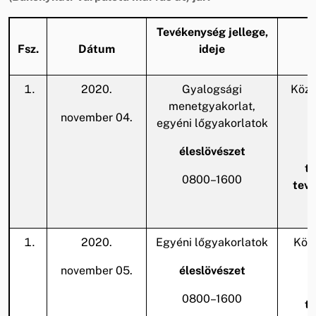
Tevékenység jellege,
Fsz.
Dátum
ideje
2020.
Gyalogsági
Köze
menetgyakorlat,
k
november 04.
egyéni lőgyakorlatok
éleslövészet
A
te
0800–1600
tev
2020.
Egyéni lőgyakorlatok
Köze
november 05.
éleslövészet
A
0800–1600
te