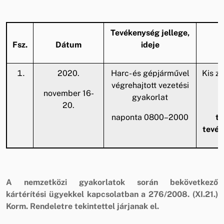
Tevékenység jellege,
Fsz.
Dátum
ideje
2020.
Harc- és gépjárművel
Kis za
végrehajtott vezetési
november 16-
gyakorlat
20.
A
naponta 0800–2000
te
tevék
A nemzetközi gyakorlatok során bekövetkező
kártérítési ügyekkel kapcsolatban a 276/2008. (XI.21.)
Korm. Rendeletre tekintettel járjanak el.