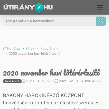
Ugrás a menüre
Ugrás a tartalomra
Nyitólap
Hírek
Populáris hír
2020 november havi lőtérértesítő
2020 november havi lőtérértesítő
2020. 10. 15. 07:55
2025. 02. 10. 16:38
4255
Populáris hír
BAKONY HARCKIKÉPZŐ KÖZPONT
honvédségi területein az éleslövészetek és