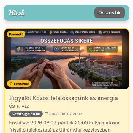
Hírek
Összes hír
Kiemelt
Frissítve!
Figyelő! Közös felelősségünk az energia
és a víz
Közszolgálati hír
2026. 08. 07 20:17
Frissítve: 2026.08.07. péntek 20:00 Folyamatosan
frissülő tájékoztató az Útirány.hu kezelésében