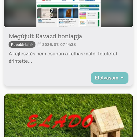
Megújult Ravazd honlapja
Populáris hír
2026. 07. 07 14:38
A fejlesztés nem csupán a felhasználói felületet
érintette...
Elolvasom