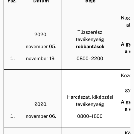
Fsz.
Dátum
ideje
Nagy 
alk
Tűzszerész
k
2020.
tevékenység
A gya
november 05.
robbantások
a v
november 19.
0800–2200
Közep
gya
Harcászat, kiképzési
A gya
2020.
tevékenység
a v
november 06.
0800–1800
Köz