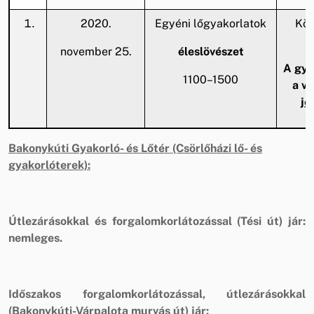
2020.
Egyéni lőgyakorlatok
Köz
november 25.
éleslövészet
A gya
1100–1500
a v
je
Bakonykúti Gyakorló- és Lőtér (Csörlőházi lő- és
gyakorlóterek):
Útlezárásokkal és forgalomkorlátozással (Tési út) jár
:
nemleges.
Időszakos forgalomkorlátozással, útlezárásokkal
(Bakonykúti-Várpalota murvás út) jár: