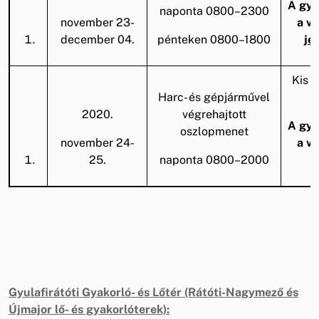
A gya
naponta 0800–2300
november 23-
a v
december 04.
pénteken 0800–1800
je
Kis z
Harc- és gépjárművel
2020.
végrehajtott
A gya
oszlopmenet
november 24-
a v
25.
naponta 0800–2000
Gyulafirátóti Gyakorló- és Lőtér (Rátóti-Nagymező és
Újmajor lő- és gyakorlóterek):