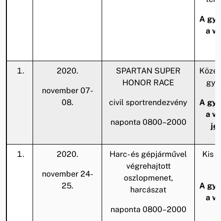
A gya
a v
2020.
SPARTAN SUPER
Közepe
HONOR RACE
gya
november 07-
08.
civil sportrendezvény
A gya
a v
naponta 0800–2000
je
2020.
Harc- és gépjárművel
Kis z
végrehajtott
november 24-
oszlopmenet,
25.
A gya
harcászat
a v
naponta 0800–2000