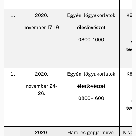
2020.
Egyéni lőgyakorlatok
Köze
november 17-19.
éleslövészet
A
0800–1600
te
tev
2020.
Egyéni lőgyakorlatok
Köze
november 24-
éleslövészet
26.
A
0800–1600
te
tev
2020.
Harc- és gépjárművel
Kis za