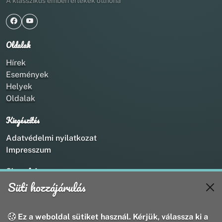
A klasszikus emberi értékek otthona
Oldalak
Hírek
Események
Helyek
Oldalak
Kiegészítés
Adatvédelmi nyilatkozat
Impresszum
Kapcsolat
Süti hozzájárulás
+36 20 211 1888
info@utirany.hu
webmaster@utirany.hu
Ez a weboldal sütiket használ. Kérjük, válassza ki a