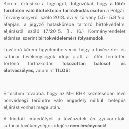
Kérem, értesítse a tagságot, dolgozókat, hogy
a lőtér
területén való illetéktelen tartózkodás esetén
a Polgári
Törvénykönyvről szóló 2013. évi V. törvény 5:5 – 5:8 §-ai
alapján, a jegyző hatáskörébe tartozó birtokvédelmi
eljárásról szóló 17/2015. (II. 16.) Kormányrendelet
előírásai szerint
birtokvédelemért folyamodok
.
Továbbá kérem figyelembe venni, hogy a lövészetek és
katonai tevékenységek ideje alatt a lőtér területén
történő tartózkodás
fokozottan baleset- és
életveszélyes,
valamint
TILOS!
Értesítem továbbá, hogy az MH BHK kezelésében lévő
honvédségi területre való engedély nélküli belépés
eljárást vonhat maga után.
A kiadott engedélyek a lövészetek és gyakorlatok,
katonai tevékenységek idejére
nem érvényesek!