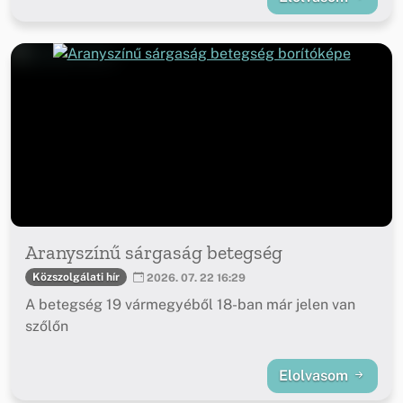
Aranyszínű sárgaság betegség
Közszolgálati hír
2026. 07. 22 16:29
A betegség 19 vármegyéből 18-ban már jelen van
szőlőn
Elolvasom