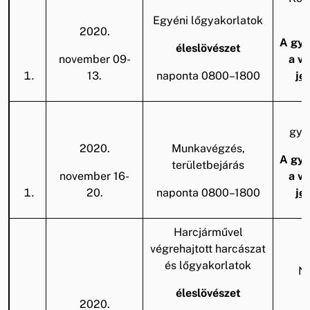
k
Egyéni lőgyakorlatok
2020.
A gya
éleslövészet
november 09-
a v
13.
naponta 0800–1800
je
gya
2020.
Munkavégzés,
A gya
területbejárás
november 16-
a v
20.
naponta 0800–1800
je
Harcjárművel
végrehajtott harcászat
és lőgyakorlatok
Na
k
éleslövészet
2020.