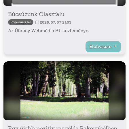
Búcsúzunk Olaszfalu
Populáris hír
2026. 07. 07 21:03
Az Útirány Webmédia Bt. közleménye
Elolvasom
Egy újabb pozitív megélés Bakonybélben