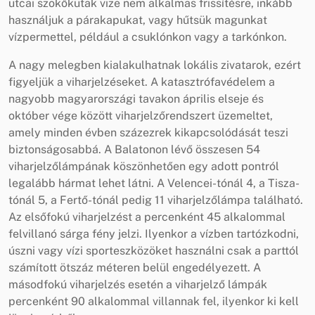
utcai szökőkutak vize nem alkalmas frissítésre, inkább
használjuk a párakapukat, vagy hűtsük magunkat
vízpermettel, például a csuklónkon vagy a tarkónkon.
A nagy melegben kialakulhatnak lokális zivatarok, ezért
figyeljük a viharjelzéseket. A katasztrófavédelem a
nagyobb magyarországi tavakon április elseje és
október vége között viharjelzőrendszert üzemeltet,
amely minden évben százezrek kikapcsolódását teszi
biztonságosabbá. A Balatonon lévő összesen 54
viharjelzőlámpának köszönhetően egy adott pontról
legalább hármat lehet látni. A Velencei-tónál 4, a Tisza-
tónál 5, a Fertő-tónál pedig 11 viharjelzőlámpa található.
Az elsőfokú viharjelzést a percenként 45 alkalommal
felvillanó sárga fény jelzi. Ilyenkor a vízben tartózkodni,
úszni vagy vízi sporteszközöket használni csak a parttól
számított ötszáz méteren belül engedélyezett. A
másodfokú viharjelzés esetén a viharjelző lámpák
percenként 90 alkalommal villannak fel, ilyenkor ki kell