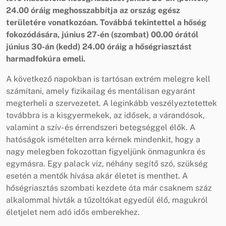
24.00 óráig meghosszabbítja az ország egész
területére vonatkozóan. Továbbá tekintettel a hőség
fokozódására, június 27-én (szombat) 00.00 órától
június 30-án (kedd) 24.00 óráig a hőségriasztást
harmadfokúra emeli.
A következő napokban is tartósan extrém melegre kell
számítani, amely fizikailag és mentálisan egyaránt
megterheli a szervezetet. A leginkább veszélyeztetettek
továbbra is a kisgyermekek, az idősek, a várandósok,
valamint a szív- és érrendszeri betegséggel élők. A
hatóságok ismételten arra kérnek mindenkit, hogy a
nagy melegben fokozottan figyeljünk önmagunkra és
egymásra. Egy palack víz, néhány segítő szó, szükség
esetén a mentők hívása akár életet is menthet. A
hőségriasztás szombati kezdete óta már csaknem száz
alkalommal hívták a tűzoltókat egyedül élő, magukról
életjelet nem adó idős emberekhez.