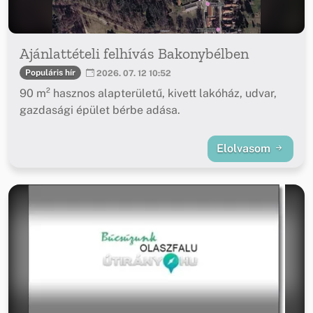
Ajánlattételi felhívás Bakonybélben
Populáris hír
2026. 07. 12 10:52
90 m² hasznos alapterületű, kivett lakóház, udvar,
gazdasági épület bérbe adása.
Elolvasom