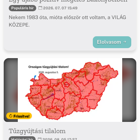
Populáris hír
2026. 07. 07 15:49
Nekem 1983 óta, mióta először ott voltam, a VILÁG
KÖZEPE.
Elolvasom
Frissítve!
Tűzgyújtási tilalom
Hatósági hír
2026. 08. 05 17:27