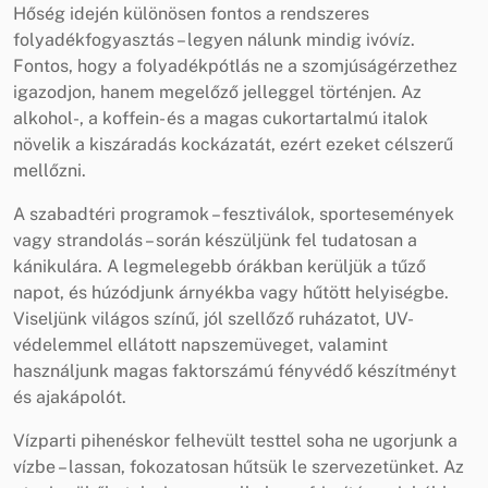
Hőség idején különösen fontos a rendszeres
folyadékfogyasztás – legyen nálunk mindig ivóvíz.
Fontos, hogy a folyadékpótlás ne a szomjúságérzethez
igazodjon, hanem megelőző jelleggel történjen. Az
alkohol-, a koffein- és a magas cukortartalmú italok
növelik a kiszáradás kockázatát, ezért ezeket célszerű
mellőzni.
A szabadtéri programok – fesztiválok, sportesemények
vagy strandolás – során készüljünk fel tudatosan a
kánikulára. A legmelegebb órákban kerüljük a tűző
napot, és húzódjunk árnyékba vagy hűtött helyiségbe.
Viseljünk világos színű, jól szellőző ruházatot, UV-
védelemmel ellátott napszemüveget, valamint
használjunk magas faktorszámú fényvédő készítményt
és ajakápolót.
Vízparti pihenéskor felhevült testtel soha ne ugorjunk a
vízbe – lassan, fokozatosan hűtsük le szervezetünket. Az