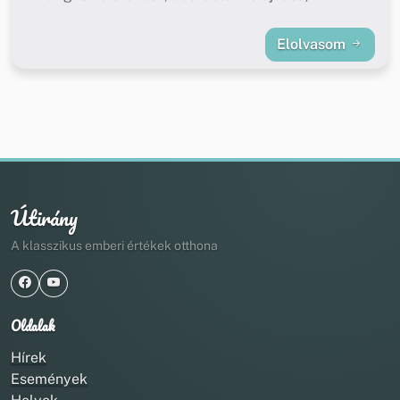
Elolvasom
Útirány
A klasszikus emberi értékek otthona
Oldalak
Hírek
Események