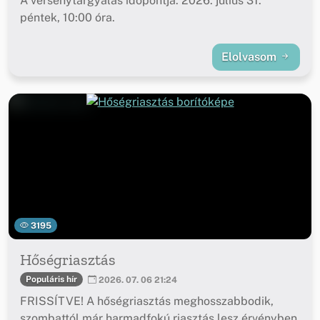
A versenytárgyalás időpontja: 2026. július 31.
péntek, 10:00 óra.
Elolvasom
3195
Hőségriasztás
Populáris hír
2026. 07. 06 21:24
FRISSÍTVE! A hőségriasztás meghosszabbodik,
szombattól már harmadfokú riasztás lesz érvényben