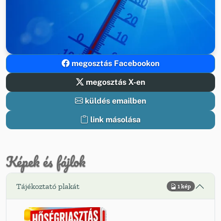
megosztás Facebookon
megosztás X-en
küldés emailben
link másolása
Képek és fájlok
Tájékoztató plakát
1 kép