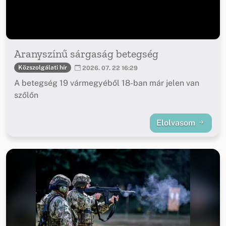
Aranyszínű sárgaság betegség
Közszolgálati hír
2026. 07. 22 16:29
A betegség 19 vármegyéből 18-ban már jelen van
szőlőn
Elolvasom