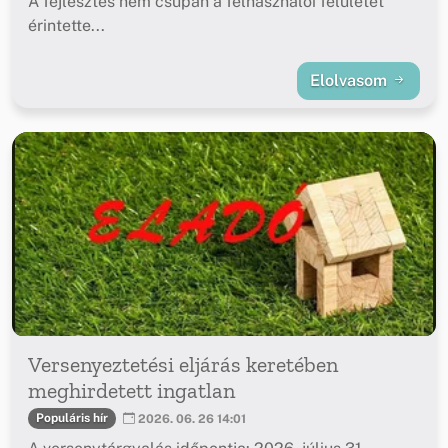
A fejlesztés nem csupán a felhasználói felületet
érintette...
Elolvasom
Versenyeztetési eljárás keretében
meghirdetett ingatlan
Populáris hír
2026. 06. 26 14:01