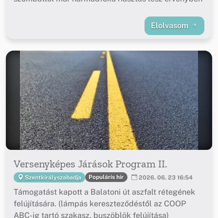
Elolvasom
Versenyképes Járások Program II.
Populáris hír
Szentkirályszabadja
2026. 06. 23 16:54
Támogatást kapott a Balatoni út aszfalt rétegének
felújítására. (lámpás kereszteződéstől az COOP
ABC-ig tartó szakasz, buszöblök felújítása)