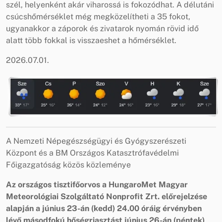
szél, helyenként akár viharossá is fokozódhat. A délutáni
csúcshőmérséklet még megközelítheti a 35 fokot,
ugyanakkor a záporok és zivatarok nyomán rövid idő
alatt több fokkal is visszaeshet a hőmérséklet.
2026.07.01.
A Nemzeti Népegészségügyi és Gyógyszerészeti
Központ és a BM Országos Katasztrófavédelmi
Főigazgatóság közös közleménye
Az országos tisztifőorvos a HungaroMet Magyar
Meteorológiai Szolgáltató Nonprofit Zrt. előrejelzése
alapján a június 23-án (kedd) 24.00 óráig érvényben
lévő másodfokú hőségriasztást június 26-án (péntek)