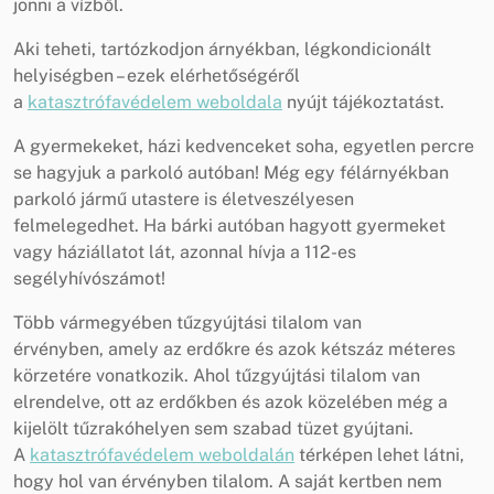
jönni a vízből.
Aki teheti, tartózkodjon árnyékban, légkondicionált
helyiségben – ezek elérhetőségéről
a
katasztrófavédelem weboldala
nyújt tájékoztatást.
A gyermekeket, házi kedvenceket soha, egyetlen percre
se hagyjuk a parkoló autóban! Még egy félárnyékban
parkoló jármű utastere is életveszélyesen
felmelegedhet. Ha bárki autóban hagyott gyermeket
vagy háziállatot lát, azonnal hívja a 112-es
segélyhívószámot!
Több vármegyében tűzgyújtási tilalom van
érvényben, amely az erdőkre és azok kétszáz méteres
körzetére vonatkozik. Ahol tűzgyújtási tilalom van
elrendelve, ott az erdőkben és azok közelében még a
kijelölt tűzrakóhelyen sem szabad tüzet gyújtani.
A
katasztrófavédelem weboldalán
térképen lehet látni,
hogy hol van érvényben tilalom. A saját kertben nem