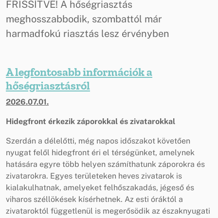
FRISSÍTVE! A hőségriasztás
meghosszabbodik, szombattól már
harmadfokú riasztás lesz érvényben
A legfontosabb információk a
hőségriasztásról
2026.07.01.
Hidegfront érkezik záporokkal és zivatarokkal
Szerdán a délelőtti, még napos időszakot követően
nyugat felől hidegfront éri el térségünket, amelynek
hatására egyre több helyen számíthatunk záporokra és
zivatarokra. Egyes területeken heves zivatarok is
kialakulhatnak, amelyeket felhőszakadás, jégeső és
viharos széllökések kísérhetnek. Az esti óráktól a
zivataroktól függetlenül is megerősödik az északnyugati