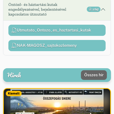
Öntöző- és háztartási kutak
engedélyezésével, bejelentésével
2 fájl
kapcsolatos útmutató
Utmutato_Ontozo_es_haztartasi_kutak
NAK-MAGOSZ_sajtokozlemeny
Hírek
Összes hír
Kiemelt