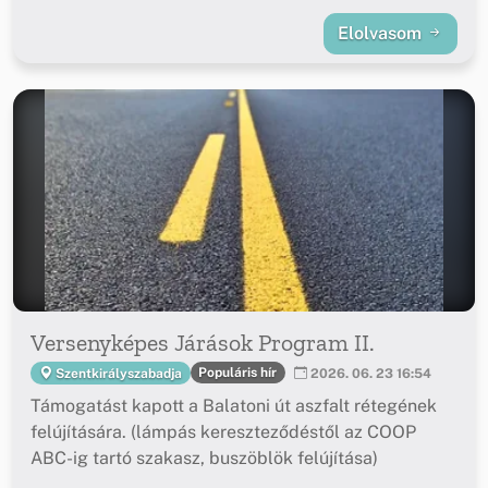
Elolvasom
Versenyképes Járások Program II.
Populáris hír
Szentkirályszabadja
2026. 06. 23 16:54
Támogatást kapott a Balatoni út aszfalt rétegének
felújítására. (lámpás kereszteződéstől az COOP
ABC-ig tartó szakasz, buszöblök felújítása)