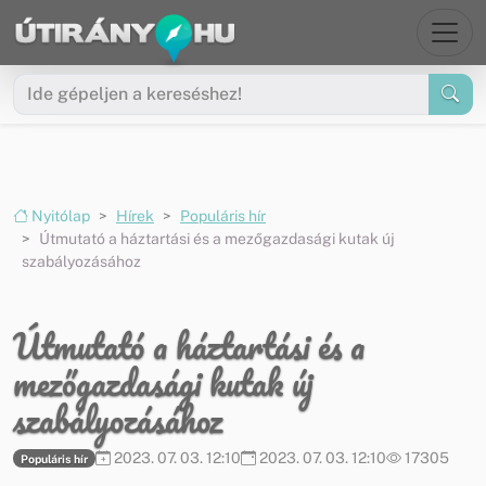
Ugrás a menüre
Ugrás a tartalomra
Nyitólap
Hírek
Populáris hír
Útmutató a háztartási és a mezőgazdasági kutak új
szabályozásához
Útmutató a háztartási és a
mezőgazdasági kutak új
szabályozásához
2023. 07. 03. 12:10
2023. 07. 03. 12:10
17305
Populáris hír