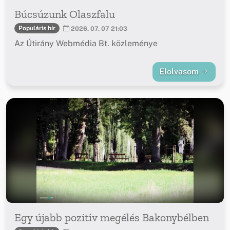
Búcsúzunk Olaszfalu
Populáris hír
2026. 07. 07 21:03
Az Útirány Webmédia Bt. közleménye
Elolvasom
Egy újabb pozitív megélés Bakonybélben