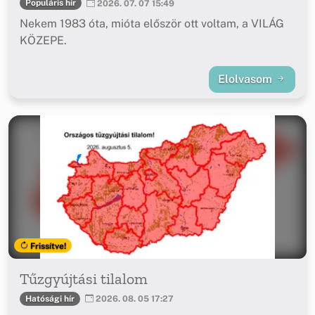
Populáris hír
2026. 07. 07 15:49
Nekem 1983 óta, mióta először ott voltam, a VILÁG
KÖZEPE.
Elolvasom
Frissítve!
Tűzgyújtási tilalom
Hatósági hír
2026. 08. 05 17:27