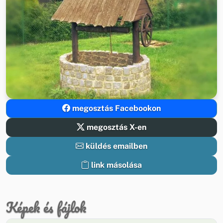
megosztás Facebookon
megosztás X-en
küldés emailben
link másolása
Képek és fájlok