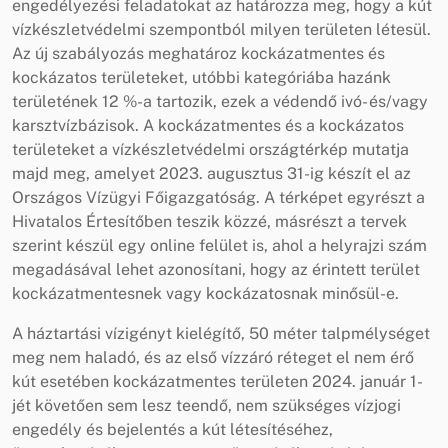
engedélyezési feladatokat az határozza meg, hogy a kút
vízkészletvédelmi szempontból milyen területen létesül.
Az új szabályozás meghatároz kockázatmentes és
kockázatos területeket, utóbbi kategóriába hazánk
területének 12 %-a tartozik, ezek a védendő ivó- és/vagy
karsztvízbázisok. A kockázatmentes és a kockázatos
területeket a vízkészletvédelmi országtérkép mutatja
majd meg, amelyet 2023. augusztus 31-ig készít el az
Országos Vízügyi Főigazgatóság. A térképet egyrészt a
Hivatalos Értesítőben teszik közzé, másrészt a tervek
szerint készül egy online felület is, ahol a helyrajzi szám
megadásával lehet azonosítani, hogy az érintett terület
kockázatmentesnek vagy kockázatosnak minősül-e.
A háztartási vízigényt kielégítő, 50 méter talpmélységet
meg nem haladó, és az első vízzáró réteget el nem érő
kút esetében kockázatmentes területen 2024. január 1-
jét követően sem lesz teendő, nem szükséges vízjogi
engedély és bejelentés a kút létesítéséhez,