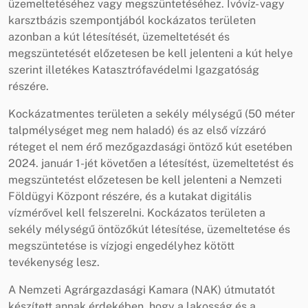
üzemeltetéséhez vagy megszüntetéséhez. Ivóvíz- vagy
karsztbázis szempontjából kockázatos területen
azonban a kút létesítését, üzemeltetését és
megszüntetését előzetesen be kell jelenteni a kút helye
szerint illetékes Katasztrófavédelmi Igazgatóság
részére.
Kockázatmentes területen a sekély mélységű (50 méter
talpmélységet meg nem haladó) és az első vízzáró
réteget el nem érő mezőgazdasági öntöző kút esetében
2024. január 1-jét követően a létesítést, üzemeltetést és
megszüntetést előzetesen be kell jelenteni a Nemzeti
Földügyi Központ részére, és a kutakat digitális
vízmérővel kell felszerelni. Kockázatos területen a
sekély mélységű öntözőkút létesítése, üzemeltetése és
megszüntetése is vízjogi engedélyhez kötött
tevékenység lesz.
A Nemzeti Agrárgazdasági Kamara (NAK) útmutatót
készített annak érdekében, hogy a lakosság és a