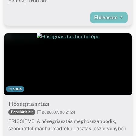
péntek, 10:00 óra.
Elolvasom
3184
Hőségriasztás
Populáris hír
2026. 07. 06 21:24
FRISSÍTVE! A hőségriasztás meghosszabbodik,
szombattól már harmadfokú riasztás lesz érvényben