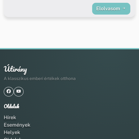
Elolvasom
Útirány
A klasszikus emberi értékek otthona
Oldalak
Hírek
Események
Helyek