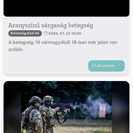
Aranyszínű sárgaság betegség
Közszolgálati hír
2026. 07. 22 16:29
A betegség 19 vármegyéből 18-ban már jelen van
szőlőn
Elolvasom