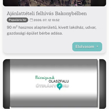
Ajánlattételi felhívás Bakonybélben
Populáris hír
2026. 07. 12 10:52
90 m² hasznos alapterületű, kivett lakóház, udvar,
gazdasági épület bérbe adása.
Elolvasom