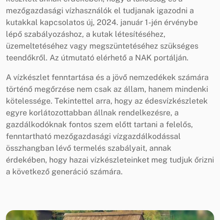
mezőgazdasági vízhasználók el tudjanak igazodni a
kutakkal kapcsolatos új, 2024. január 1-jén érvénybe
lépő szabályozáshoz, a kutak létesítéséhez,
üzemeltetéséhez vagy megszüntetéséhez szükséges
teendőkről. Az útmutató elérhető a NAK portálján.
A vízkészlet fenntartása és a jövő nemzedékek számára
történő megőrzése nem csak az állam, hanem mindenki
kötelessége. Tekintettel arra, hogy az édesvízkészletek
egyre korlátozottabban állnak rendelkezésre, a
gazdálkodóknak fontos szem előtt tartani a felelős,
fenntartható mezőgazdasági vízgazdálkodással
összhangban lévő termelés szabályait, annak
érdekében, hogy hazai vízkészleteinket meg tudjuk őrizni
a következő generáció számára.