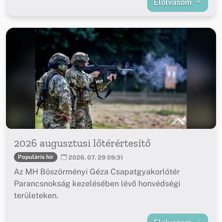
Elolvasom
2026 augusztusi lőtérértesítő
Populáris hír
2026. 07. 29 09:31
Az MH Böszörményi Géza Csapatgyakorlótér
Parancsnokság kezelésében lévő honvédségi
területeken.