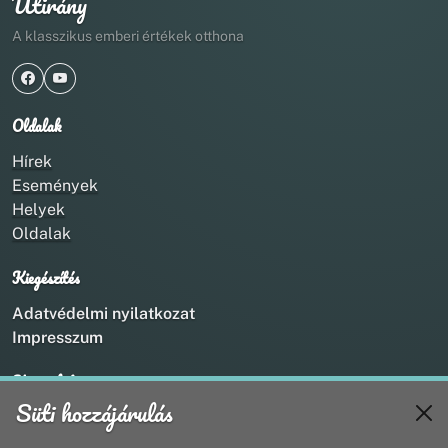
Útirány
A klasszikus emberi értékek otthona
Oldalak
Hírek
Események
Helyek
Oldalak
Kiegészítés
Adatvédelmi nyilatkozat
Impresszum
Kapcsolat
Süti hozzájárulás
+36 20 211 1888
info@utirany.hu