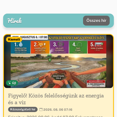
Hírek
Összes hír
Kiemelt
Új!
Figyelő! Közös felelősségünk az energia
és a víz
Közszolgálati hír
2026. 08. 06 07:16