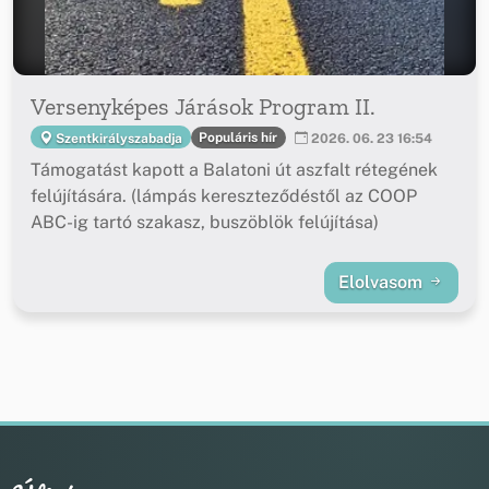
Versenyképes Járások Program II.
Populáris hír
Szentkirályszabadja
2026. 06. 23 16:54
Támogatást kapott a Balatoni út aszfalt rétegének
felújítására. (lámpás kereszteződéstől az COOP
ABC-ig tartó szakasz, buszöblök felújítása)
Elolvasom