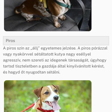
Piros
A piros szín az „állj” egyetemes jelzése. A piros pórázzal
vagy nyakörvvel sétáltatott kutya nagy eséllyel
agresszív, nem szereti az idegenek társaságát, úgyhogy
tartsd tiszteletben a gazdája által kinyilvánított kérést,
és hagyd őt nyugodtan sétálni.