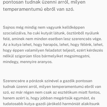
pontosan tudnak üzenni arról, milyen
temperamentumú ebről van szó.
Sajnos még mindig nem vagyunk kellőképpen
szocializálva, ha cuki kutyát látunk, ösztönből nyúlunk
felé, aminek nem minden esetben lesz szerencsés vége.
Az a kutya lehet, hogy harapós, lehet, hogy félénk, lehet,
hogy éppen valamilyen feladatot teljesít, ezért kérdezés
nélkül szigorúan tilos bármelyiket megsimogatni,
mindegy, mennyire aranyos.
Szerencsére a pórázok színével a gazdik pontosan
tudnak üzenni arról, milyen temperamentumú ebről van
szó, ez már régen nem csak az esztétikum miatt fontos,
hanem azért is, hogy jobban megértsük egymást, és
tudatosabb kutya-gazdi-járókelő harmóniát alakítsunk