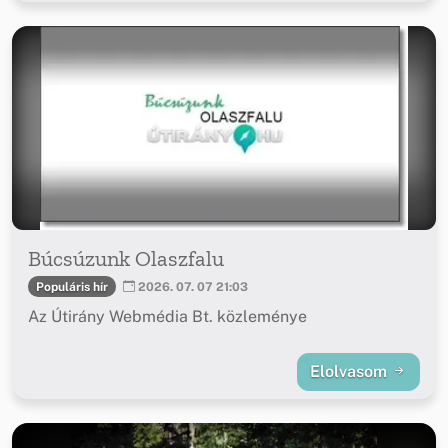
Búcsúzunk Olaszfalu
Populáris hír
2026. 07. 07 21:03
Az Útirány Webmédia Bt. közleménye
Elolvasom