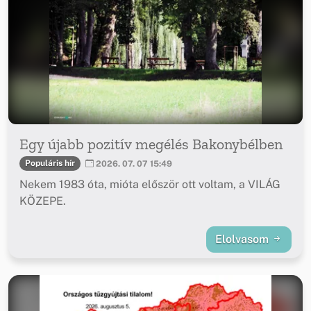
Egy újabb pozitív megélés Bakonybélben
Populáris hír
2026. 07. 07 15:49
Nekem 1983 óta, mióta először ott voltam, a VILÁG
KÖZEPE.
Elolvasom