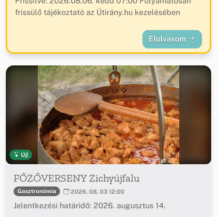
Frissítve: 2026.08.06. kedd 07:00 Folyamatosan
frissülő tájékoztató az Útirány.hu kezelésében
Elolvasom
Új!
FŐZŐVERSENY Zichyújfalu
Gasztronómia
2026. 08. 03 12:00
Jelentkezési határidő: 2026. augusztus 14.