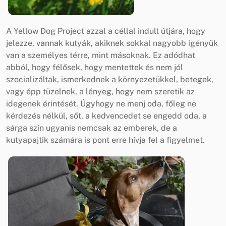
A Yellow Dog Project azzal a céllal indult útjára, hogy
jelezze, vannak kutyák, akiknek sokkal nagyobb igényük
van a személyes térre, mint másoknak. Ez adódhat
abból, hogy félősek, hogy mentettek és nem jól
szocializáltak, ismerkednek a környezetükkel, betegek,
vagy épp tüzelnek, a lényeg, hogy nem szeretik az
idegenek érintését. Úgyhogy ne menj oda, főleg ne
kérdezés nélkül, sőt, a kedvencedet se engedd oda, a
sárga szín ugyanis nemcsak az emberek, de a
kutyapajtik számára is pont erre hívja fel a figyelmet.