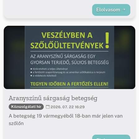
Elolvasom
Aranyszínű sárgaság betegség
Közszolgálati hír
2026. 07. 22 16:29
A betegség 19 vármegyéből 18-ban már jelen van
szőlőn