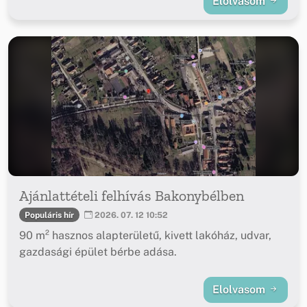
Elolvasom
Ajánlattételi felhívás Bakonybélben
Populáris hír
2026. 07. 12 10:52
90 m² hasznos alapterületű, kivett lakóház, udvar,
gazdasági épület bérbe adása.
Elolvasom