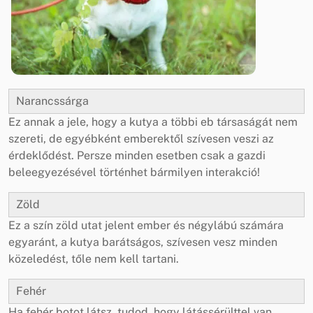
Narancssárga
Ez annak a jele, hogy a kutya a többi eb társaságát nem
szereti, de egyébként emberektől szívesen veszi az
érdeklődést. Persze minden esetben csak a gazdi
beleegyezésével történhet bármilyen interakció!
Zöld
Ez a szín zöld utat jelent ember és négylábú számára
egyaránt, a kutya barátságos, szívesen vesz minden
közeledést, tőle nem kell tartani.
Fehér
Ha fehér botot látsz, tudod, hogy látássérülttel van