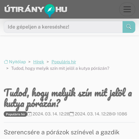
Ugrás a menüre
Ugrás a tartalomra
Nyitólap
Hírek
Populáris hír
Tudod, hogy melyik szín mit jelöl a kutya pórázán?
Tudod, hogy melyik szín mit jelöl a
kutya pórázán?
2024. 03. 14. 12:28
2024. 03. 14. 12:28
1086
Populáris hír
Szerencsére a pórázok színével a gazdik