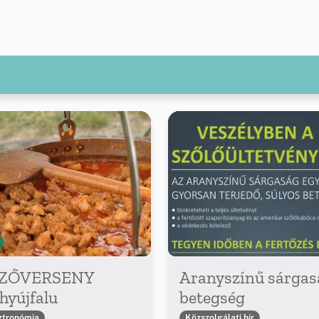
ZŐVERSENY
Aranyszínű sárgas
hyújfalu
betegség
ztronómia
Közszolgálati hír