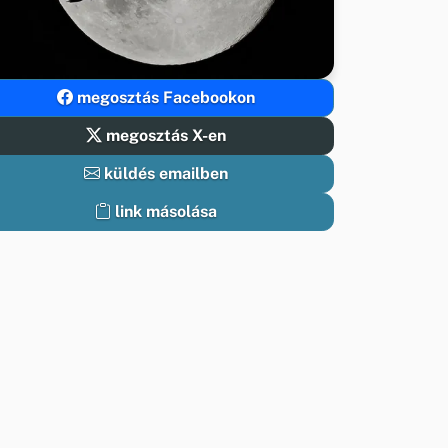
megosztás Facebookon
megosztás X-en
küldés emailben
link másolása