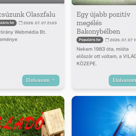
csúzunk Olaszfalu
Egy újabb pozitív
megélés
láris hír
2026. 07. 07 21:03
Bakonybélben
tirány Webmédia Bt.
leménye
Populáris hír
2026. 07. 07 1
Nekem 1983 óta, mióta
először ott voltam, a VILÁ
KÖZEPE.
Elolvasom
Elolvaso