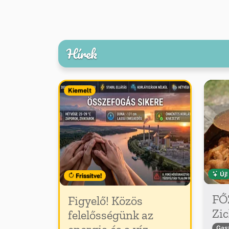
Hírek
Kiemelt
Új!
Frissítve!
FŐ
Figyelő! Közös
Zic
felelősségünk az
Gas