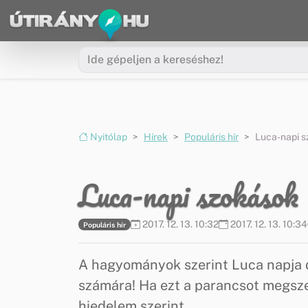
Ugrás a menüre
Ugrás a tartalomra
Nyitólap
Hírek
Populáris hír
Luca-napi 
Luca-napi szokások
2017. 12. 13. 10:32
2017. 12. 13. 10:34
Populáris hír
A hagyományok szerint Luca napja d
számára! Ha ezt a parancsot megsz
hiedelem szerint.