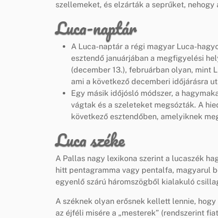
szellemeket, és elzárták a seprűket, nehogy
Luca-naptár
A Luca-naptár a régi magyar Luca-hagyo
esztendő januárjában a megfigyelési hely
(december 13.), februárban olyan, mint
ami a következő decemberi időjárásra ut
Egy másik időjósló módszer, a hagymakal
vágtak és a szeleteket megsózták. A hi
következő esztendőben, amelyiknek meg
Luca széke
A Pallas nagy lexikona szerint a lucaszék ha
hitt pentagramma vagy pentalfa, magyarul bo
egyenlő szárú háromszögből kialakuló csilla
A széknek olyan erősnek kellett lennie, hog
az éjféli misére a „mesterek” (rendszerint fia