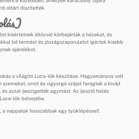
kemence közelében, amelyek karácsony tájára
i oltárt díszítették.
zolás)
t kísértetnek öltözve) körbejárták a házakat, és
kkal bő termést és jószágszaporulatot ígértek kisebb
apnak ajándékot.
okás a világító Luca-tök készítése. Hagyományos volt
 szemeket, orrot és vigyorgó szájat faragtak a kivájt
 és azzal ijesztgették egymást. Az ijesztő hatás
 Luca-tök belsejébe.
a, a nappalok hosszabbak egy tyúklépéssel!