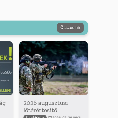
Összes hír
ág
2026 augusztusi
lőtérértesítő
Populáris hír
2026. 07. 29 09:31