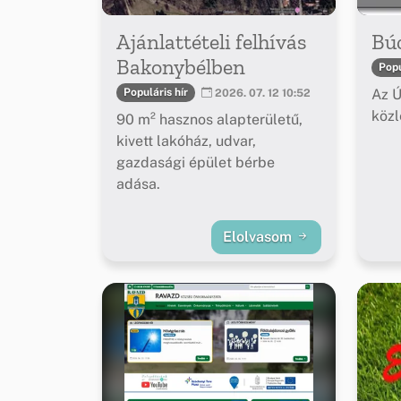
Ajánlattételi felhívás
Bú
Bakonybélben
Popu
Az Ú
Populáris hír
2026. 07. 12 10:52
köz
90 m² hasznos alapterületű,
kivett lakóház, udvar,
gazdasági épület bérbe
adása.
Elolvasom