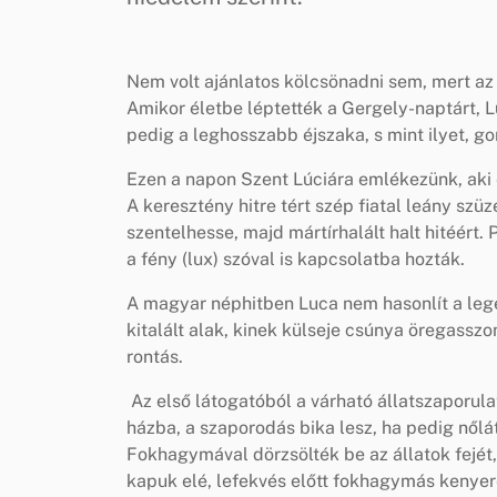
Nem volt ajánlatos kölcsönadni sem, mert az
Amikor életbe léptették a Gergely-naptárt, L
pedig a leghosszabb éjszaka, s mint ilyet, g
Ezen a napon Szent Lúciára emlékezünk, aki e
A keresztény hitre tért szép fiatal leány szü
szentelhesse, majd mártírhalált halt hitéért.
a fény (lux) szóval is kapcsolatba hozták.
A magyar néphitben Luca nem hasonlít a lege
kitalált alak, kinek külseje csúnya öregassz
rontás.
Az első látogatóból a várható állatszaporulat
házba, a szaporodás bika lesz, ha pedig nőlá
Fokhagymával dörzsölték be az állatok fejét, 
kapuk elé, lefekvés előtt fokhagymás kenyer