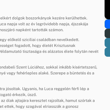
 elkért dolgok boszorkányok kezére kerülhettek.
uca napja volt az év legrövidebb napja, éjszakája
onoszjáró napként tartották számon.
gy előkelő szicíliai családban nevelkedett.
zességet fogadott, hogy életét Krisztusnak
 Példamutató tisztasága és alázatos élete folytán nevét
ndabeli Szent Lúciához, sokkal inkább kísértetszerű,
onyé vagy fehérleples alaké. Szerepe a büntetés és a
ra jósoltak. Ugyanis, ha Luca reggelén férfi lép a
togató érkezik, üsző.
az ólak ajtajára keresztet rajzoltak, hamut szórtak a
et ettek, hogy szagával elriasszák a gonosz