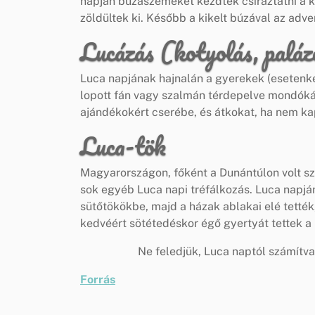
napján búzaszemeket kezdtek csíráztatni a 
zöldültek ki. Később a kikelt búzával az advent
Lucázás (kotyolás, palá
Luca napjának hajnalán a gyerekek (esetenkén
lopott fán vagy szalmán térdepelve mondóká
ajándékokért cserébe, és átkokat, ha nem k
Luca-tök
Magyarországon, főként a Dunántúlon volt sz
sok egyéb Luca napi tréfálkozás. Luca napján
sütőtökökbe, majd a házak ablakai elé tették,
kedvéért sötétedéskor égő gyertyát tettek a
Ne feledjük, Luca naptól számítv
Forrás