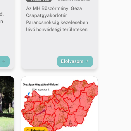
Az MH Böszörményi Géza
ől
Csapatgyakorlótér
őn
Parancsnokság kezelésében
lévő honvédségi területeken.
m
Elolvasom
Frissítve!