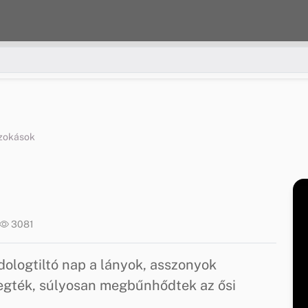
szokások
3081
ologtiltó nap a lányok, asszonyok
egték, súlyosan megbűnhődtek az ősi