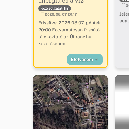
energia és a víz
20
Közszolgálati hír
Jele
2026. 08. 07 20:17
augu
Frissítve: 2026.08.07. péntek
20:00 Folyamatosan frissülő
tájékoztató az Útirány.hu
kezelésében
Elolvasom