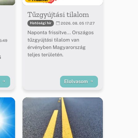
Tűzgyújtási tilalom
Hatósági hír
2026. 08. 05 17:27
Naponta frissítve... Országos
tűzgyújtási tilalom van
5:49
érvényben Magyarország
teljes területén.
G
m
Elolvasom