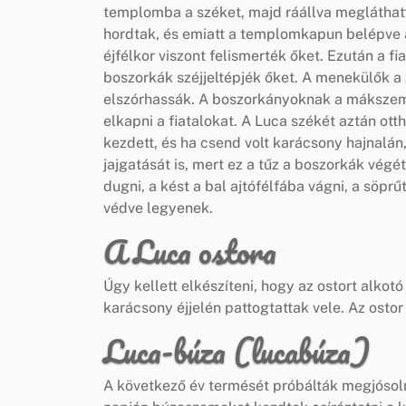
templomba a széket, majd ráállva megláthat
hordtak, és emiatt a templomkapun belépve a 
éjfélkor viszont felismerték őket. Ezután a 
boszorkák széjjeltépjék őket. A menekülők 
elszórhassák. A boszorkányoknak a mákszeme
elkapni a fiatalokat. A Luca székét aztán otth
kezdett, és ha csend volt karácsony hajnalá
jajgatását is, mert ez a tűz a boszorkák végé
dugni, a kést a bal ajtófélfába vágni, a söpr
védve legyenek.
A Luca ostora
Úgy kellett elkészíteni, hogy az ostort alko
karácsony éjjelén pattogtattak vele. Az osto
Luca-búza (lucabúza)
A következő év termését próbálták megjósol