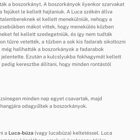
ták a boszorkányt. A boszorkányok ilyenkor szarvakat
fejüket le kellett hajtaniuk. A Luca székén állva
fiatalembereknek el kellett menekülniük, nehogy a
a zsebükben mákot vittek, hogy menekülés közben
ket fel kellett szedegetniük, és így nem tudták
on tűzre vetették, a tűzben a sok kis fadarab sikoltozni
n, még hallhatták a boszorkányok a fadarabok
t jelentette. Ezután a kulcslyukba fokhagymát kellett
űt pedig keresztbe állítani, hogy minden rontástól
tó zsinegen minden nap egyet csavartak, majd
r hangjára odagyűltek a boszorkányok.
ni a
Luca-búza
(vagy lucabúza) keltetéssel. Luca