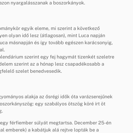
 azon nyargalásszanak a boszorkányok.
mánykör egyik eleme, mi szerint a következő
en olyan idő lesz (átlagosan), mint Luca napján
 Luca másnapján és így tovább egészen karácsonyig,
al.
endárium szerint egy fej hagymát tizenkét szeletre
edelem szerint az a hónap lesz csapadékosabb a
felelő szelet benedvesedik.
gyományos alakja az ősrégi idők óta varázserejűnek
szorkányszög: egy szabályos ötszög köré írt öt
g.
y egy férfiember súlyát megtartsa. December 25-én
tal emberek) a kabátjuk alá rejtve lopták be a