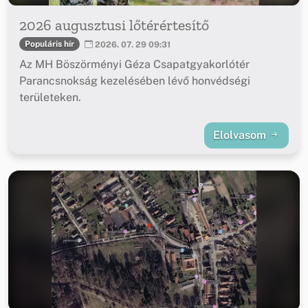
2026 augusztusi lőtérértesítő
Populáris hír
2026. 07. 29 09:31
Az MH Böszörményi Géza Csapatgyakorlótér
Parancsnokság kezelésében lévő honvédségi
területeken.
Elolvasom