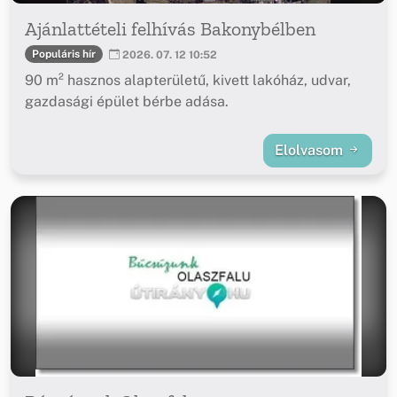
Ajánlattételi felhívás Bakonybélben
Populáris hír
2026. 07. 12 10:52
90 m² hasznos alapterületű, kivett lakóház, udvar,
gazdasági épület bérbe adása.
Elolvasom