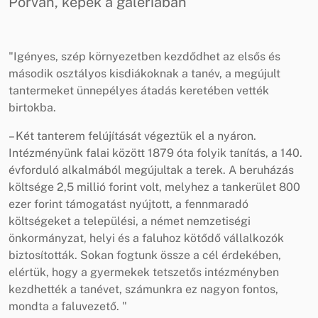
Porván, képek a galériában
"Igényes, szép környezetben kezdődhet az elsős és
második osztályos kisdiákoknak a tanév, a megújult
tantermeket ünnepélyes átadás keretében vették
birtokba.
– Két tanterem felújítását végeztük el a nyáron.
Intézményünk falai között 1879 óta folyik tanítás, a 140.
évforduló alkalmából megújultak a terek. A beruházás
költsége 2,5 millió forint volt, melyhez a tankerület 800
ezer forint támogatást nyújtott, a fennmaradó
költségeket a települési, a német nemzetiségi
önkormányzat, helyi és a faluhoz kötődő vállalkozók
biztosították. Sokan fogtunk össze a cél érdekében,
elértük, hogy a gyermekek tetszetős intézményben
kezdhették a tanévet, számunkra ez nagyon fontos,
mondta a faluvezető. "