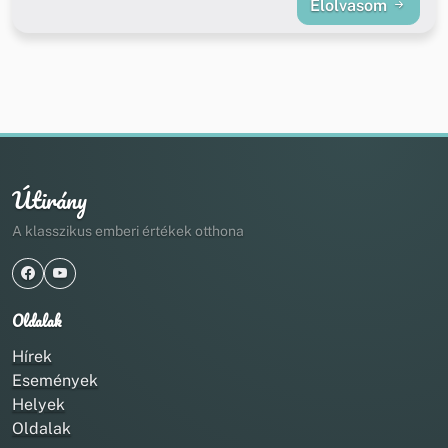
Elolvasom
Útirány
A klasszikus emberi értékek otthona
Oldalak
Hírek
Események
Helyek
Oldalak