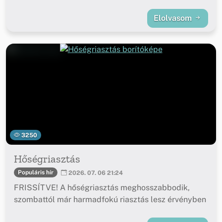
Elolvasom
3250
Hőségriasztás
Populáris hír
2026. 07. 06 21:24
FRISSÍTVE! A hőségriasztás meghosszabbodik,
szombattól már harmadfokú riasztás lesz érvényben