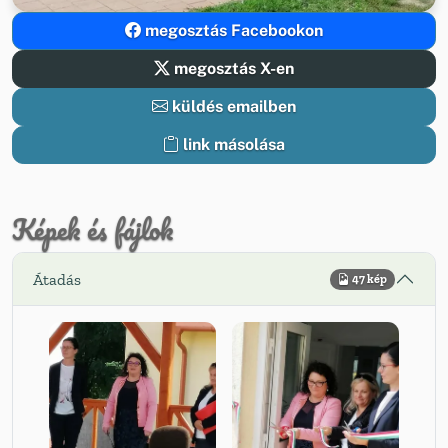
megosztás Facebookon
megosztás X-en
küldés emailben
link másolása
Képek és fájlok
Átadás
47 kép