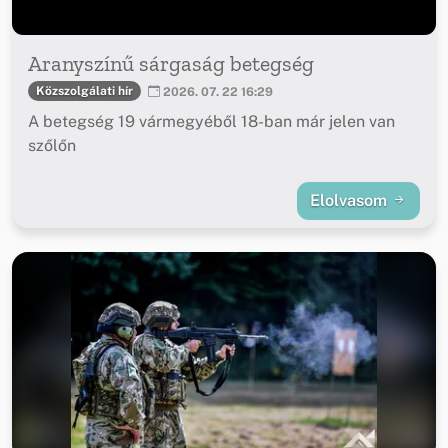
Aranyszínű sárgaság betegség
Közszolgálati hír
2026. 07. 22 16:29
A betegség 19 vármegyéből 18-ban már jelen van
szőlőn
Elolvasom