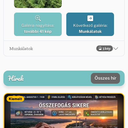
Galéria nagyítása:
Következő galéria:
további 41 kép
Munkálatok
Munkálatok
3 kép
Hírek
Összes hír
Kiemelt