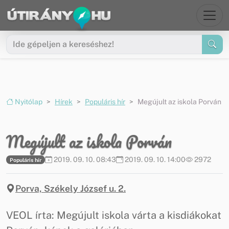
Ugrás a menüre
Ugrás a tartalomra
Nyitólap
Hírek
Populáris hír
Megújult az iskola Porván
Megújult az iskola Porván
2019. 09. 10. 08:43
2019. 09. 10. 14:00
2972
Populáris hír
Porva, Székely József u. 2.
VEOL írta: Megújult iskola várta a kisdiákokat