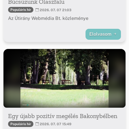
Búcsúzunk Olaszfalu
Populáris hír
2026. 07. 07 21:03
Az Útirány Webmédia Bt. közleménye
Elolvasom
Egy újabb pozitív megélés Bakonybélben
Populáris hír
2026. 07. 07 15:49