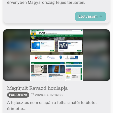
érvényben Magyarország teljes területén.
Elolvasom
Megújult Ravazd honlapja
Populáris hír
2026. 07. 07 14:38
A fejlesztés nem csupán a felhasználói felületet
érintette...