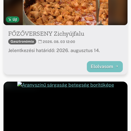
Új!
FŐZŐVERSENY Zichyújfalu
Gasztronómia
2026. 08. 03 12:00
Jelentkezési határidő: 2026. augusztus 14.
Elolvasom