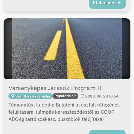
Elolvasom
Versenyképes Járások Program II.
Populáris hír
Szentkirályszabadja
2026. 06. 23 16:54
Támogatást kapott a Balatoni út aszfalt rétegének
felújítására. (lámpás kereszteződéstől az COOP
ABC-ig tartó szakasz, buszöblök felújítása)