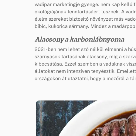
vadipar marketingje gyenge: nem kap kellő f
ökológiájának fenntartásáért tesznek. A v
élelmiszereket biztosító növényzet más vadon
bíbic, kukorica sármány. Mindez a madárpopu
Alacsony a karbonlábnyoma
2021-ben nem lehet szó nélkül elmenni a húse
szárnyasok tartásának alacsony, míg a szar
kibocsátása. Ezzel szemben a vadaknak viszo
állatokat nem intenzíven tenyésztik. Emellet
országokon át utaztatni, hogy a mezőről a tá