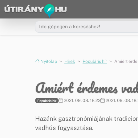
Ugrás a menüre
Ugrás a tartalomra
Nyitólap
Hírek
Populáris hír
Amiért érd
Amiért érdemes vad
2021. 09. 08. 18:22
2021. 09. 08. 18
Populáris hír
Hazánk gasztronómiájának tradicioná
vadhús fogyasztása.