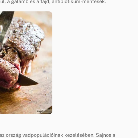
yúl, a galamb és a fajd, antibiotikum-mentesek.
 az ország vadpopulációinak kezelésében. Sajnos a