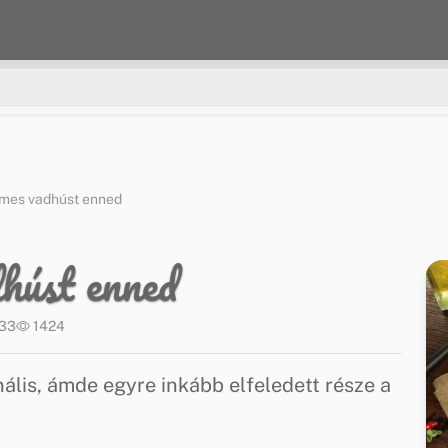
emes vadhúst enned
húst enned
:33
1424
lis, ámde egyre inkább elfeledett része a