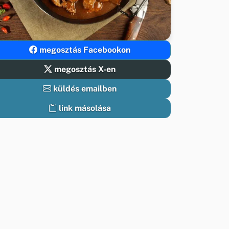
megosztás Facebookon
megosztás X-en
küldés emailben
link másolása