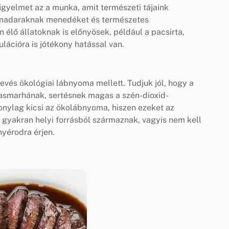
igyelmet az a munka, amit természeti tájaink
admadaraknak menedéket és természetes
 élő állatoknak is előnyösek, például a pacsirta,
lációra is jótékony hatással van.
vés ökológiai lábnyoma mellett. Tudjuk jól, hogy a
vasmarhának, sertésnek magas a szén-dioxid-
nylag kicsi az ökolábnyoma, hiszen ezeket az
t gyakran helyi forrásból származnak, vagyis nem kell
nyérodra érjen.