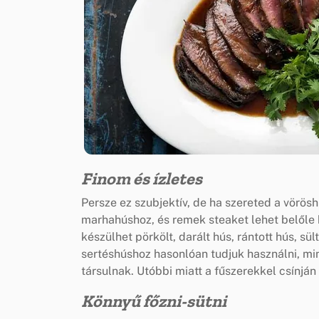
Finom és ízletes
Persze ez szubjektív, de ha szereted a vörös
marhahúshoz, és remek steaket lehet belőle 
készülhet pörkölt, darált hús, rántott hús, sü
sertéshúshoz hasonlóan tudjuk használni, mi
társulnak. Utóbbi miatt a fűszerekkel csínján
Könnyű főzni-sütni