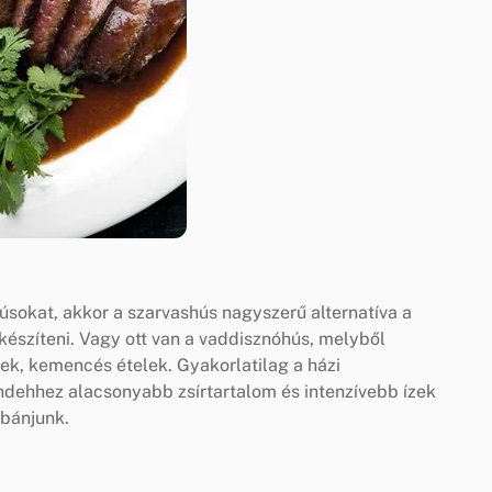
húsokat, akkor a szarvashús nagyszerű alternatíva a
készíteni. Vagy ott van a vaddisznóhús, melyből
ltek, kemencés ételek. Gyakorlatilag a házi
ndehhez alacsonyabb zsírtartalom és intenzívebb ízek
 bánjunk.