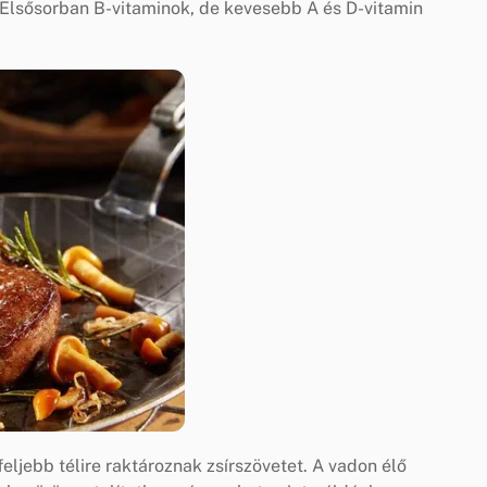
k. Elsősorban B-vitaminok, de kevesebb A és D-vitamin
ljebb télire raktároznak zsírszövetet. A vadon élő