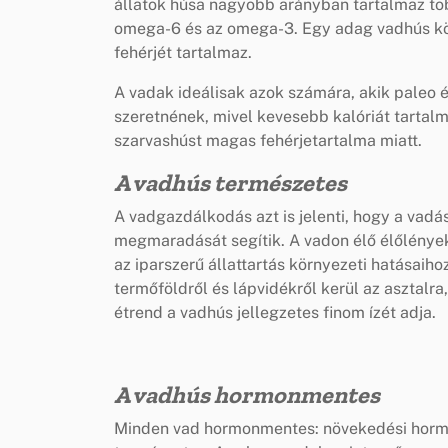
állatok húsa nagyobb arányban tartalmaz töb
omega-6 és az omega-3. Egy adag vadhús kör
fehérjét tartalmaz.
A vadak ideálisak azok számára, akik paleo é
szeretnének, mivel kevesebb kalóriát tartal
szarvashúst magas fehérjetartalma miatt.
A vadhús természetes
A vadgazdálkodás azt is jelenti, hogy a vadás
megmaradását segítik. A vadon élő élőlények
az iparszerű állattartás környezeti hatásaiho
termőföldről és lápvidékről kerül az asztalra
étrend a vadhús jellegzetes finom ízét adja.
A vadhús hormonmentes
Minden vad hormonmentes: növekedési hormo