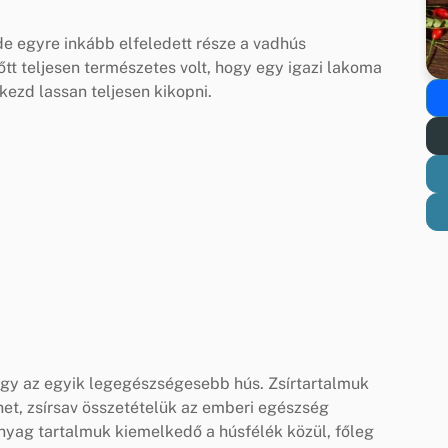
e egyre inkább elfeledett része a vadhús
tt teljesen természetes volt, hogy egy igazi lakoma
kezd lassan teljesen kikopni.
ogy az egyik legegészségesebb hús. Zsírtartalmuk
het, zsírsav összetételük az emberi egészség
yag tartalmuk kiemelkedő a húsfélék közül, főleg