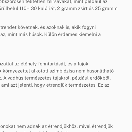
bszörösen telítetlen zsírsavakat, mint például az
ülbelül 110–130 kalóriát, 2 gramm zsírt és 25 gramm
trendet követnek, és azoknak is, akik fogyni
maz, mint más húsok. Külön érdemes kiemelni a
zattal az élőhely fenntartását, és a fajok
 környezettel alkotott szimbiózisa nem hasonlítható
z. A vadhús természetes tájakról, például erdőkből,
, ami azt jelenti, hogy étrendjük természetes. Ez az
nokat nem adnak az étrendjükhöz, mivel étrendjük