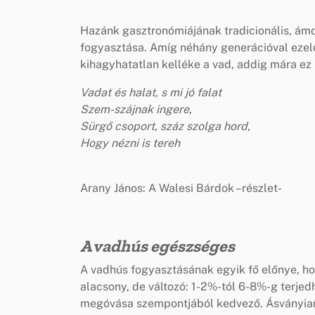
Hazánk gasztronómiájának tradicionális, ámd
fogyasztása. Amíg néhány generációval ezelő
kihagyhatatlan kelléke a vad, addig mára ez 
Vadat és halat, s mi jó falat
Szem-szájnak ingere,
Sürgő csoport, száz szolga hord,
Hogy nézni is tereh
Arany János: A Walesi Bárdok –részlet-
A vadhús egészséges
A vadhús fogyasztásának egyik fő előnye, h
alacsony, de változó: 1-2%-tól 6-8%-g terjed
megóvása szempontjából kedvező. Ásványian