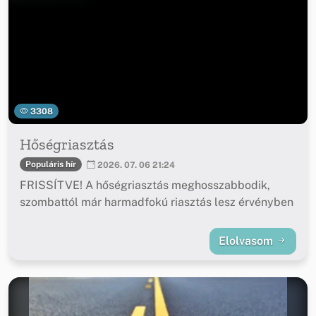
3308
Hőségriasztás
Populáris hír
2026. 07. 06 21:24
FRISSÍTVE! A hőségriasztás meghosszabbodik,
szombattól már harmadfokú riasztás lesz érvényben
Elolvasom