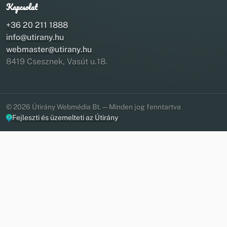
Kapcsolat
+36 20 211 1888
info@utirany.hu
webmaster@utirany.hu
8419 Csesznek, Vasút u.18.
© 2026 Útirány Webmédia Bt. — Minden jog fenntartva
Fejleszti és üzemelteti az Útirány