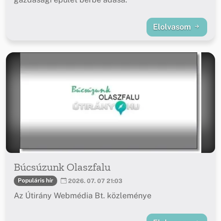
Elolvasom
Búcsúzunk Olaszfalu
Populáris hír
2026. 07. 07 21:03
Az Útirány Webmédia Bt. közleménye