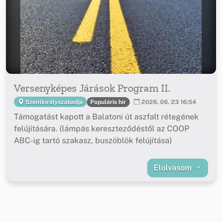
Versenyképes Járások Program II.
Populáris hír
Szentkirályszabadja
2026. 06. 23 16:54
Támogatást kapott a Balatoni út aszfalt rétegének
felújítására. (lámpás kereszteződéstől az COOP
ABC-ig tartó szakasz, buszöblök felújítása)
Elolvasom