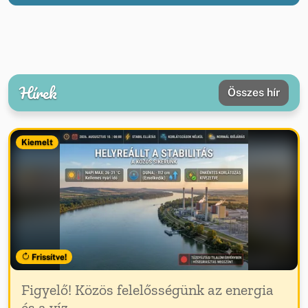
Hírek
Összes hír
Kiemelt
Frissítve!
Figyelő! Közös felelősségünk az energia
és a víz