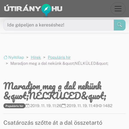
Ugrás a menüre
Ugrás a tartalomra
Nyitólap
Hírek
Populáris hír
Maradjon meg a dal nekünk &quot;NÉLKÜLED&quot;
Maradjon meg a dal nekünk
&quot;NÉLKÜLED&quot;
2019. 11. 19. 11:26
2019. 11. 19. 11:49
1482
Populáris hír
Csatározás szőtte át a dal összetartó