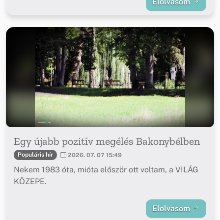
Elolvasom
Egy újabb pozitív megélés Bakonybélben
Populáris hír
2026. 07. 07 15:49
Nekem 1983 óta, mióta először ott voltam, a VILÁG
KÖZEPE.
Elolvasom