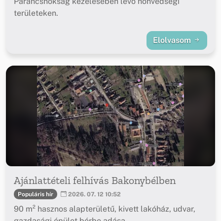
Parancsnokság kezelésében lévő honvédségi
területeken.
Elolvasom
Ajánlattételi felhívás Bakonybélben
Populáris hír
2026. 07. 12 10:52
90 m² hasznos alapterületű, kivett lakóház, udvar,
gazdasági épület bérbe adása.