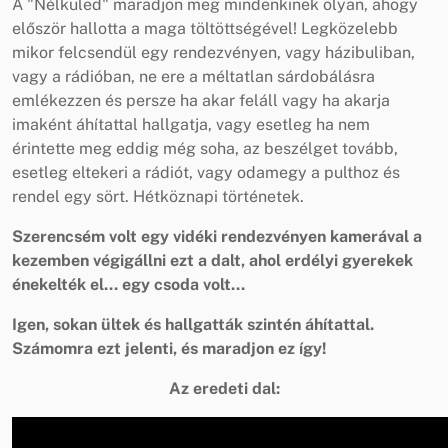
A "Nélküled" maradjon meg mindenkinek olyan, ahogy
először hallotta a maga töltöttségével! Legközelebb
mikor felcsendül egy rendezvényen, vagy házibuliban,
vagy a rádióban, ne ere a méltatlan sárdobálásra
emlékezzen és persze ha akar feláll vagy ha akarja
imaként áhítattal hallgatja, vagy esetleg ha nem
érintette meg eddig még soha, az beszélget tovább,
esetleg eltekeri a rádiót, vagy odamegy a pulthoz és
rendel egy sört. Hétköznapi történetek.
Szerencsém volt egy vidéki rendezvényen kamerával a
kezemben végigállni ezt a dalt, ahol erdélyi gyerekek
énekelték el... egy csoda volt...
Igen, sokan ültek és hallgatták szintén áhítattal.
Számomra ezt jelenti, és maradjon ez így!
Az eredeti dal: