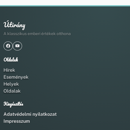
Útirány
A klasszikus emberi értékek otthona
Oldalak
Hírek
Események
Helyek
Oldalak
Kiegészítés
Adatvédelmi nyilatkozat
Impresszum