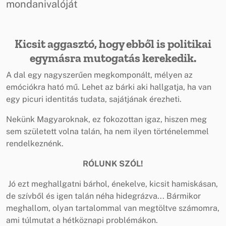
mondanivalóját
Kicsit aggasztó, hogy ebből is politikai
egymásra mutogatás kerekedik.
A dal egy nagyszerűen megkomponált, mélyen az
emóciókra ható mű. Lehet az bárki aki hallgatja, ha van
egy picuri identitás tudata, sajátjának érezheti.
Nekünk Magyaroknak, ez fokozottan igaz, hiszen meg
sem született volna talán, ha nem ilyen történelemmel
rendelkeznénk.
RÓLUNK SZÓL!
Jó ezt meghallgatni bárhol, énekelve, kicsit hamiskásan,
de szívből és igen talán néha hidegrázva... Bármikor
meghallom, olyan tartalommal van megtöltve számomra,
ami túlmutat a hétköznapi problémákon.