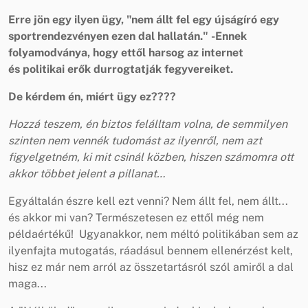
Erre jön egy ilyen ügy, "nem állt fel egy újságíró egy
sportrendezvényen ezen dal hallatán." -Ennek
folyamodványa, hogy ettől harsog az internet
és politikai erők durrogtatják fegyvereiket.
De kérdem én, miért ügy ez????
Hozzá teszem, én biztos felálltam volna, de semmilyen
szinten nem vennék tudomást az ilyenről, nem azt
figyelgetném, ki mit csinál közben, hiszen számomra ott
akkor többet jelent a pillanat…
Egyáltalán észre kell ezt venni? Nem állt fel, nem állt...
és akkor mi van? Természetesen ez ettől még nem
példaértékű! Ugyanakkor, nem méltó politikában sem az
ilyenfajta mutogatás, ráadásul bennem ellenérzést kelt,
hisz ez már nem arról az összetartásról szól amiről a dal
maga...