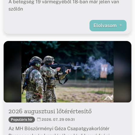
A betegség 19 vármegyéből 18-ban már jelen van
szőlőn
Elolvasom
2026 augusztusi lőtérértesítő
Populáris hír
2026. 07. 29 09:31
Az MH Böszörményi Géza Csapatgyakorlótér