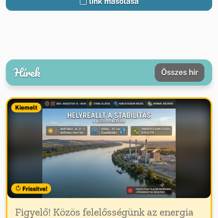
link másolása
Hírek
Összes hír
Kiemelt
Frissítve!
Figyelő! Közös felelősségünk az energia