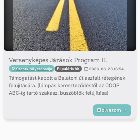
Versenyképes Járások Program II.
Populáris hír
Szentkirályszabadja
2026. 06. 23 16:54
Támogatást kapott a Balatoni út aszfalt rétegének
felújítására. (lámpás kereszteződéstől az COOP
ABC-ig tartó szakasz, buszöblök felújítása)
Elolvasom