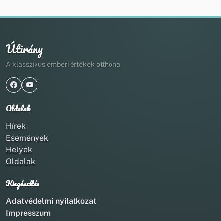
Útirány
A klasszikus emberi értékek otthona
Oldalak
Hírek
Események
Helyek
Oldalak
Kiegészítés
Adatvédelmi nyilatkozat
Impresszum