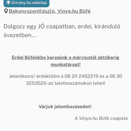
Útirány.hu adatlap
Bakonyszentlászló, Vinye.hu Büfé
Dolgozz egy JÓ csapatban, erdei, kiránduló
övezetben...
Erdei Büfénkbe keresünk a márciustól októberig
munkatársat!
Jelentkezni/ érdeklődni a 06 20 2452219 és a 06 30
3253520-as telefonszámokon lehet!
Várjuk jelentkezésedet!
A Vinye.hu Büfé csapata