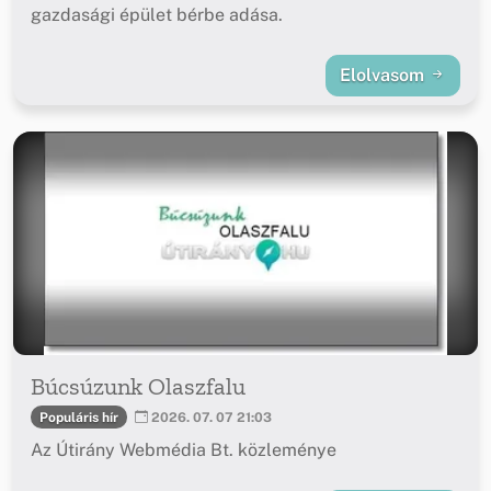
gazdasági épület bérbe adása.
Elolvasom
Búcsúzunk Olaszfalu
Populáris hír
2026. 07. 07 21:03
Az Útirány Webmédia Bt. közleménye