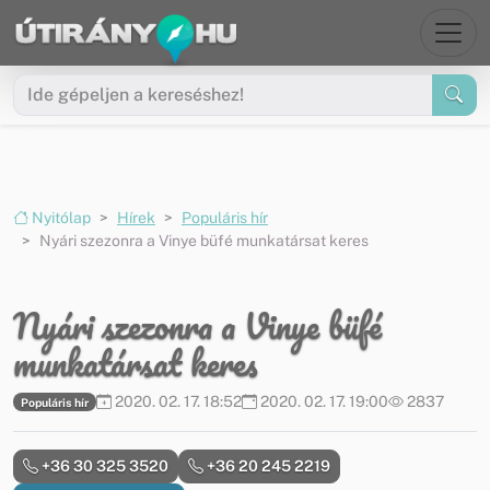
Ugrás a menüre
Ugrás a tartalomra
Nyitólap
Hírek
Populáris hír
Nyári szezonra a Vinye büfé munkatársat keres
Nyári szezonra a Vinye büfé
munkatársat keres
2020. 02. 17. 18:52
2020. 02. 17. 19:00
2837
Populáris hír
+36 30 325 3520
+36 20 245 2219