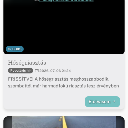
3305
Hőségriasztás
Populáris hír
2026. 07. 06 21:24
FRISSÍTVE! A hőségriasztás meghosszabbodik,
szombattól már harmadfokú riasztás lesz érvényben
Elolvasom