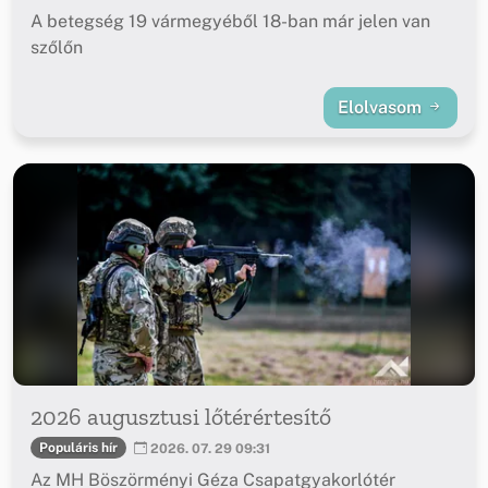
A betegség 19 vármegyéből 18-ban már jelen van
szőlőn
Elolvasom
2026 augusztusi lőtérértesítő
Populáris hír
2026. 07. 29 09:31
Az MH Böszörményi Géza Csapatgyakorlótér