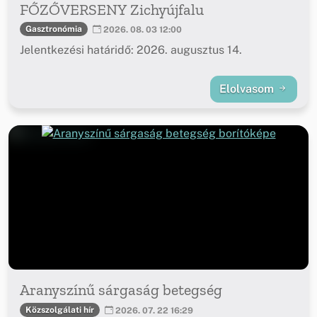
FŐZŐVERSENY Zichyújfalu
Gasztronómia
2026. 08. 03 12:00
Jelentkezési határidő: 2026. augusztus 14.
Elolvasom
Aranyszínű sárgaság betegség
Közszolgálati hír
2026. 07. 22 16:29