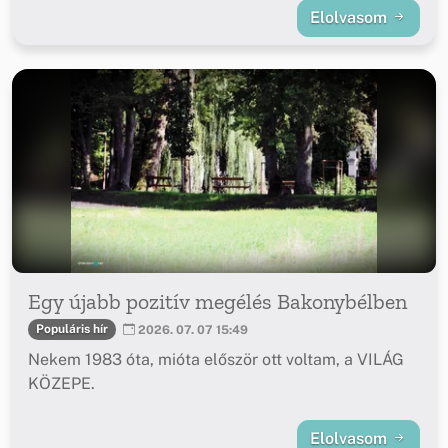
Elolvasom
Egy újabb pozitív megélés Bakonybélben
Populáris hír
2026. 07. 07 15:49
Nekem 1983 óta, mióta először ott voltam, a VILÁG
KÖZEPE.
Elolvasom