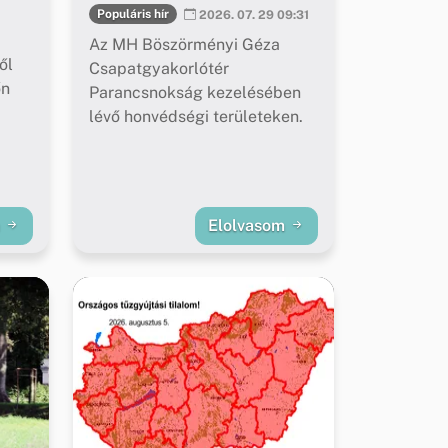
Populáris hír
2026. 07. 29 09:31
Az MH Böszörményi Géza
ől
Csapatgyakorlótér
őn
Parancsnokság kezelésében
lévő honvédségi területeken.
m
Elolvasom