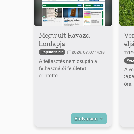
Megújult Ravazd
Ver
honlapja
elj
meg
Populáris hír
2026. 07. 07 14:38
A fejlesztés nem csupán a
Popu
felhasználói felületet
A ve
érintette...
2026
óra.
Elolvasom