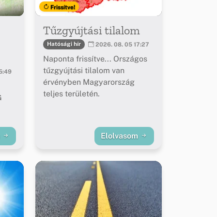
Frissítve!
Tűzgyújtási tilalom
Hatósági hír
2026. 08. 05 17:27
Naponta frissítve... Országos
tűzgyújtási tilalom van
5:49
érvényben Magyarország
teljes területén.
G
m
Elolvasom