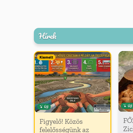
Hírek
Kiemelt
Új!
Új!
FŐ
Figyelő! Közös
Zic
felelősségünk az