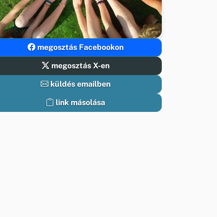
megosztás Facebookon
megosztás X-en
küldés emailben
link másolása