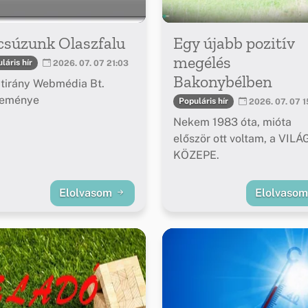
csúzunk Olaszfalu
Egy újabb pozitív
megélés
láris hír
2026. 07. 07 21:03
Bakonybélben
tirány Webmédia Bt.
leménye
Populáris hír
2026. 07. 07 1
Nekem 1983 óta, mióta
először ott voltam, a VILÁ
KÖZEPE.
Elolvasom
Elolvaso