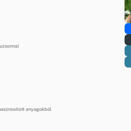
)
, uzsonna)
hasznosított anyagokból