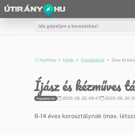
Ugrás a menüre
Ugrás a tartalomra
Nyitólap
Hírek
Populáris hír
Íjász és ké
Íjász és kézműves t
2023. 06. 20. 09:47
2023. 06. 20. 0
Populáris hír
8-14 éves korosztálynak (max. létsz