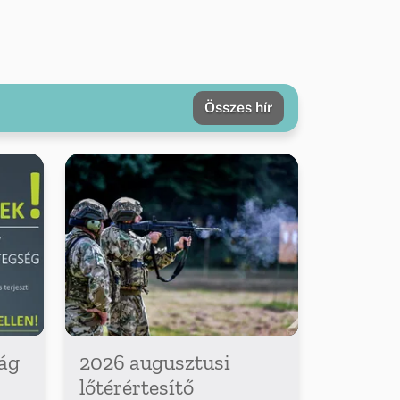
Összes hír
ág
2026 augusztusi
lőtérértesítő