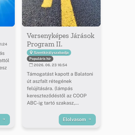
Versenyképes Járások
Program II.
1:24
ás
Szentkirályszabadja
Populáris hír
ttól
2026. 06. 23 16:54
esz
Támogatást kapott a Balatoni
út aszfalt rétegének
felújítására. (lámpás
kereszteződéstől az COOP
ABC-ig tartó szakasz,
buszöblök felújítása)
m
Elolvasom