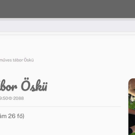
zműves tábor Öskü
ábor Öskü
9:50
2088
ám 26 fő)