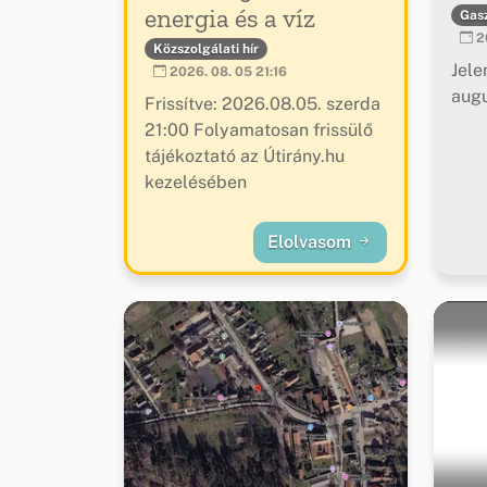
energia és a víz
Gas
20
Közszolgálati hír
Jele
2026. 08. 05 21:16
augu
Frissítve: 2026.08.05. szerda
21:00 Folyamatosan frissülő
tájékoztató az Útirány.hu
kezelésében
Elolvasom