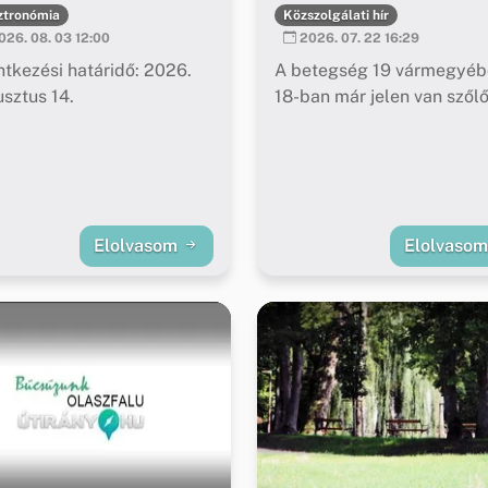
ztronómia
Közszolgálati hír
26. 08. 03 12:00
2026. 07. 22 16:29
ntkezési határidő: 2026.
A betegség 19 vármegyéb
sztus 14.
18-ban már jelen van szől
Elolvasom
Elolvaso