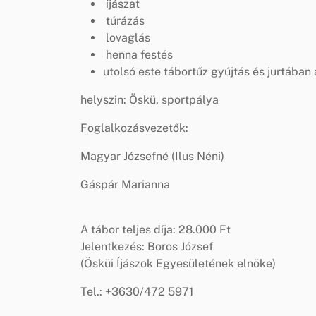
íjászat
túrázás
lovaglás
henna festés
utolsó este tábortűz gyújtás és jurtában 
helyszin: Öskü, sportpálya
Foglalkozásvezetők:
Magyar Józsefné (Ilus Néni)
Gáspár Marianna
A tábor teljes díja: 28.000 Ft
Jelentkezés: Boros József
(Ösküi Íjászok Egyesületének elnöke)
Tel.: +3630/472 5971