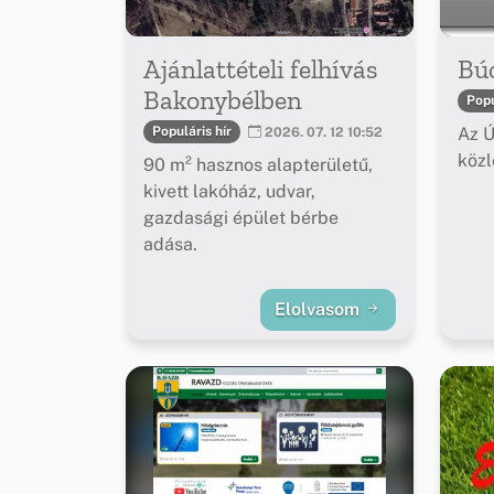
Ajánlattételi felhívás
Bú
Bakonybélben
Popu
Az Ú
Populáris hír
2026. 07. 12 10:52
köz
90 m² hasznos alapterületű,
kivett lakóház, udvar,
gazdasági épület bérbe
adása.
Elolvasom