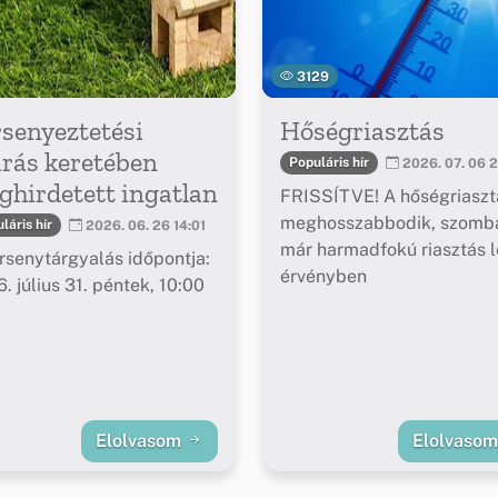
3129
senyeztetési
Hőségriasztás
árás keretében
Populáris hír
2026. 07. 06 2
hirdetett ingatlan
FRISSÍTVE! A hőségriaszt
meghosszabbodik, szomba
láris hír
2026. 06. 26 14:01
már harmadfokú riasztás l
rsenytárgyalás időpontja:
érvényben
. július 31. péntek, 10:00
Elolvasom
Elolvaso