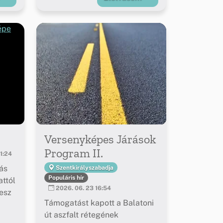
Versenyképes Járások
Program II.
1:24
ás
Szentkirályszabadja
Populáris hír
ttól
2026. 06. 23 16:54
esz
Támogatást kapott a Balatoni
út aszfalt rétegének