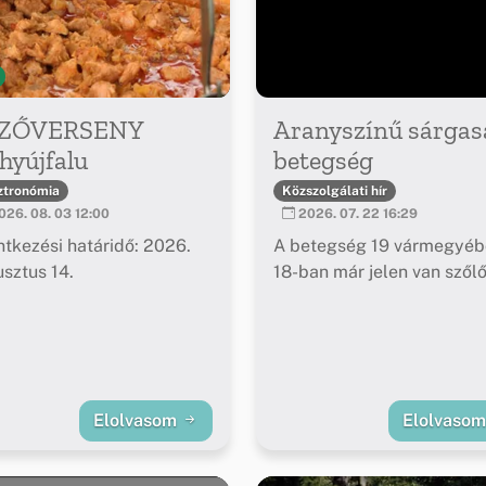
ZŐVERSENY
Aranyszínű sárgas
hyújfalu
betegség
ztronómia
Közszolgálati hír
26. 08. 03 12:00
2026. 07. 22 16:29
ntkezési határidő: 2026.
A betegség 19 vármegyéb
sztus 14.
18-ban már jelen van szől
Elolvasom
Elolvaso