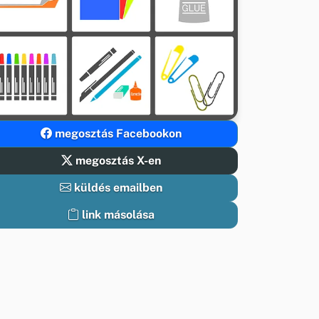
megosztás Facebookon
megosztás X-en
küldés emailben
link másolása