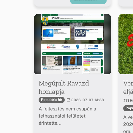
Megújult Ravazd
Ver
honlapja
elj
meg
Populáris hír
2026. 07. 07 14:38
A fejlesztés nem csupán a
Popu
felhasználói felületet
A ve
érintette...
2026
óra.