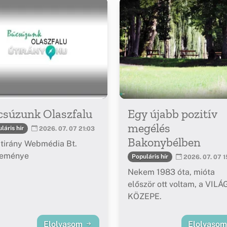
csúzunk Olaszfalu
Egy újabb pozitív
megélés
láris hír
2026. 07. 07 21:03
Bakonybélben
tirány Webmédia Bt.
leménye
Populáris hír
2026. 07. 07 1
Nekem 1983 óta, mióta
először ott voltam, a VILÁ
KÖZEPE.
Elolvasom
Elolvaso