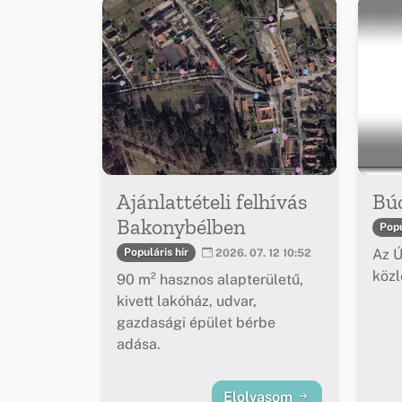
Ajánlattételi felhívás
Bú
Bakonybélben
Popu
Az Ú
Populáris hír
2026. 07. 12 10:52
köz
90 m² hasznos alapterületű,
kivett lakóház, udvar,
gazdasági épület bérbe
adása.
Elolvasom