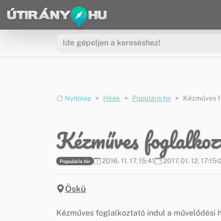
Ugrás a menüre
Ugrás a tartalomra
Nyitólap
Hírek
Populáris hír
Kézműves f
Kézműves foglalkoz
2016. 11. 17. 15:41
2017. 01. 12. 17:15
Populáris hír
Öskü
Kézműves foglalkoztató indul a művelődési h