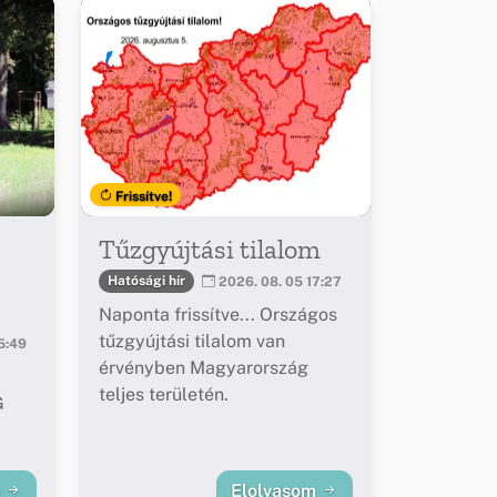
Frissítve!
Tűzgyújtási tilalom
Hatósági hír
2026. 08. 05 17:27
Naponta frissítve... Országos
tűzgyújtási tilalom van
5:49
érvényben Magyarország
teljes területén.
G
m
Elolvasom