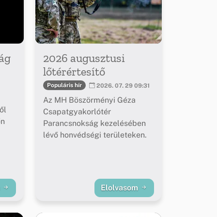
ág
2026 augusztusi
lőtérértesítő
Populáris hír
2026. 07. 29 09:31
Az MH Böszörményi Géza
ől
Csapatgyakorlótér
őn
Parancsnokság kezelésében
lévő honvédségi területeken.
m
Elolvasom