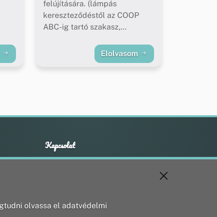
felújítására. (lámpás
kereszteződéstől az COOP
ABC-ig tartó szakasz,
buszöblök felújítása)
m
Elolvasom
Kapcsolat
+36 20 211 1888
info@utirany.hu
webmaster@utirany.hu
8419 Csesznek, Vasút u.18.
tudni olvassa el adatvédelmi