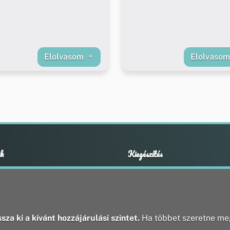
Elolvasom
Elolvaso
k
Kiegészítés
Adatvédelmi nyilatkozat
ények
Impresszum
ek
ak
sza ki a kívánt hozzájárulási szintet.
Ha többet szeretne meg