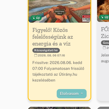
Új!
Új!
FŐ
Figyelő! Közös
Zic
felelősségünk az
energia és a víz
Gas
20
Közszolgálati hír
Jele
2026. 08. 06 07:16
augu
Frissítve: 2026.08.06. kedd
07:00 Folyamatosan frissülő
tájékoztató az Útirány.hu
kezelésében
Elolvasom