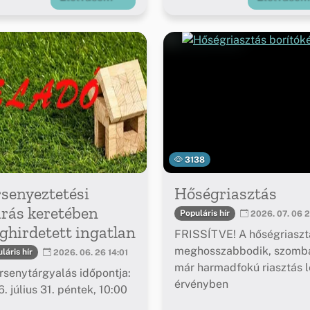
3138
senyeztetési
Hőségriasztás
árás keretében
Populáris hír
2026. 07. 06 2
hirdetett ingatlan
FRISSÍTVE! A hőségriaszt
meghosszabbodik, szomba
láris hír
2026. 06. 26 14:01
már harmadfokú riasztás l
rsenytárgyalás időpontja:
érvényben
. július 31. péntek, 10:00