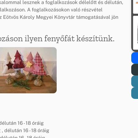
lkalommal lesznek a foglalkozások délelőtt és délután,
lalkozáson. A foglalkozásokon való részvétel
z Eötvös Károly Megyei Könyvtár támogatásával jön
ozáson ilyen fenyőfát készítünk.
délután 16 - 18 óráig
, délután 16 - 18 óráig
délután 16 - 18 óráig