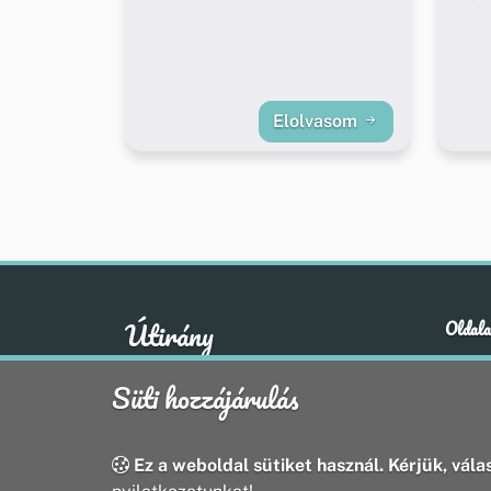
Elolvasom
Útirány
Oldala
Hírek
A klasszikus emberi értékek otthona
Süti hozzájárulás
Esem
Hely
Oldal
Ez a weboldal sütiket használ. Kérjük, válas