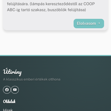
felújítására. (lámpás kereszteződéstől az COOP
ABC-ig tartó szakasz, buszöblök felújítása)
Elolvasom
Útirány
A klasszikus emberi értékek otthona
Oldalak
Hírek