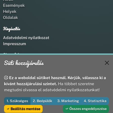
Események
Helyek
Oldalak
Kiegészítés
Adatvédelmi nyilatkozat
Impresszum
Kapcsolat
Süti hozzájárulás
+36 20 211 1888
info@utirany.hu
webmaster@utirany.hu
Ez a weboldal sütiket használ. Kérjük, válassza ki a
8419 Csesznek, Vasút u.18.
kívánt hozzájárulási szintet.
Ha többet szeretne
megtudni olvassa el adatvédelmi nyilatkozatunkat!
1. Szükséges
2. Beépülők
3. Marketing
4. Statisztika
© 2026 Útirány Webmédia Bt. — Minden jog fenntartva
Beállítás mentése
Összes engedélyezése
Fejleszti és üzemelteti az Útirány