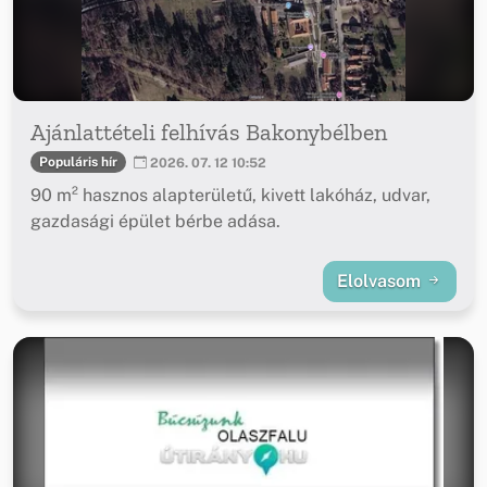
Ajánlattételi felhívás Bakonybélben
Populáris hír
2026. 07. 12 10:52
90 m² hasznos alapterületű, kivett lakóház, udvar,
gazdasági épület bérbe adása.
Elolvasom