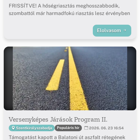
FRISSÍTVE! A hőségriasztás meghosszabbodik,
szombattól már harmadfokú riasztás lesz érvényben
Elolvasom
Versenyképes Járások Program II.
Populáris hír
Szentkirályszabadja
2026. 06. 23 16:54
Támogatást kapott a Balatoni út aszfalt rétegének