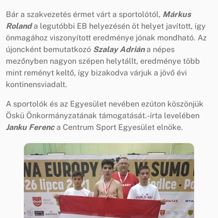
Bár a szakvezetés érmet várt a sportolótól,
Márkus
Roland
a legutóbbi EB helyezésén öt helyet javított, így
önmagához viszonyított eredménye jónak mondható. Az
újoncként bemutatkozó
Szalay Adrián
a népes
mezőnyben nagyon szépen helytállt, eredménye több
mint reményt keltő, így bizakodva várjuk a jövő évi
kontinensviadalt.
A sportolók és az Egyesület nevében ezúton köszönjük
Öskü Önkormányzatának támogatását.-írta levelében
Janku Ferenc
a Centrum Sport Egyesület elnöke.