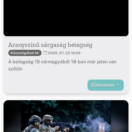
Aranyszínű sárgaság betegség
Közszolgálati hír
2026. 07. 22 16:29
A betegség 19 vármegyéből 18-ban már jelen van
szőlőn
Elolvasom