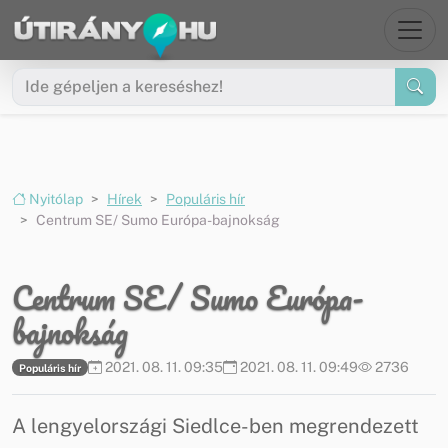
Ugrás a menüre
Ugrás a tartalomra
Nyitólap
Hírek
Populáris hír
Centrum SE/ Sumo Európa-bajnokság
Centrum SE/ Sumo Európa-
bajnokság
2021. 08. 11. 09:35
2021. 08. 11. 09:49
2736
Populáris hír
A lengyelországi Siedlce-ben megrendezett