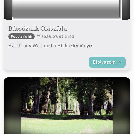
Búcsúzunk Olaszfalu
Populáris hír
2026. 07. 07 21:03
Az Útirány Webmédia Bt. közleménye
Elolvasom