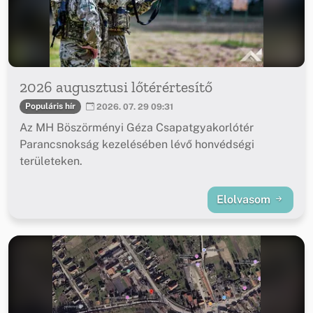
2026 augusztusi lőtérértesítő
Populáris hír
2026. 07. 29 09:31
Az MH Böszörményi Géza Csapatgyakorlótér
Parancsnokság kezelésében lévő honvédségi
területeken.
Elolvasom