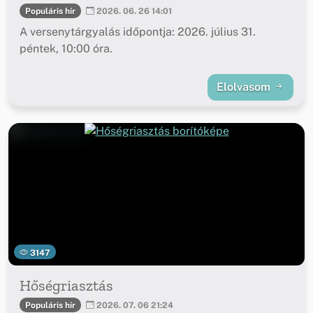
Populáris hír
2026. 06. 26 14:01
A versenytárgyalás időpontja: 2026. július 31.
péntek, 10:00 óra.
Elolvasom
3147
Hőségriasztás
Populáris hír
2026. 07. 06 21:24