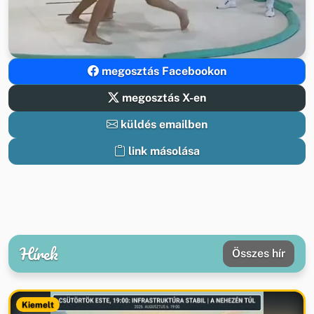
megosztás Facebookon
megosztás X-en
küldés emailben
link másolása
Hírek
Összes hír
Kiemelt