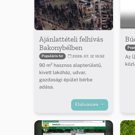
Ajánlattételi felhívás
Bú
Bakonybélben
Popu
Az Ú
Populáris hír
2026. 07. 12 10:52
köz
90 m² hasznos alapterületű,
kivett lakóház, udvar,
gazdasági épület bérbe
adása.
Elolvasom