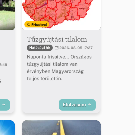
Frissítve!
Tűzgyújtási tilalom
Hatósági hír
2026. 08. 05 17:27
Naponta frissítve... Országos
tűzgyújtási tilalom van
5:49
érvényben Magyarország
teljes területén.
G
m
Elolvasom