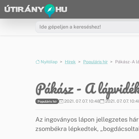
Ugrás a menüre
Ugrás a tartalomra
Nyitólap
Hírek
Populáris hír
Pákász - A 
Pákász - A lápvidék
2021. 07. 07. 10:48
2021. 07. 07. 10:4
Populáris hír
Az ingoványos lápon jellegzetes há
zsombékra lépkedtek, „bogdácsoltak