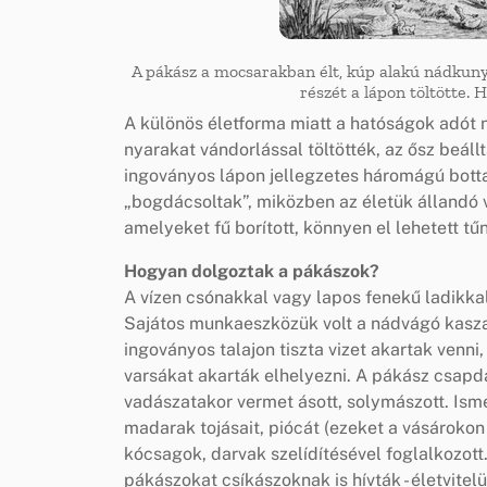
A pákász a mocsarakban élt, kúp alakú nádkuny
részét a lápon töltötte. 
A különös életforma miatt a hatóságok adót 
nyarakat vándorlással töltötték, az ősz beál
ingoványos lápon jellegzetes háromágú bott
„bogdácsoltak”, miközben az életük állandó 
amelyeket fű borított, könnyen el lehetett tűn
Hogyan dolgoztak a pákászok?
A vízen csónakkal vagy lapos fenekű ladikka
Sajátos munkaeszközük volt a nádvágó kasza 
ingoványos talajon tiszta vizet akartak venni, 
varsákat akarták elhelyezni. A pákász csapdák
vadászatakor vermet ásott, solymászott. Isme
madarak tojásait, piócát (ezeket a vásárokon
kócsagok, darvak szelídítésével foglalkozott.
pákászokat csíkászoknak is hívták - életvite