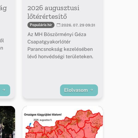
ág
2026 augusztusi
lőtérértesítő
Populáris hír
2026. 07. 29 09:31
Az MH Böszörményi Géza
ől
Csapatgyakorlótér
őn
Parancsnokság kezelésében
lévő honvédségi területeken.
m
Elolvasom