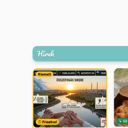
Hírek
Kiemelt
Új!
Frissítve!