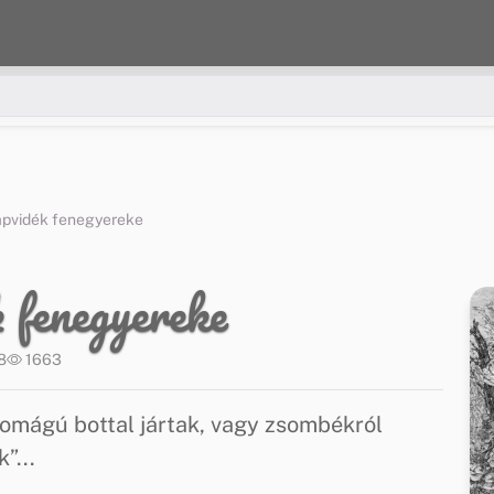
lápvidék fenegyereke
 fenegyereke
8
1663
romágú bottal jártak, vagy zsombékról
”...