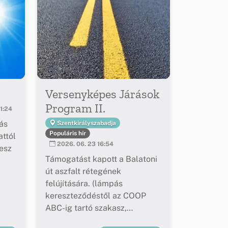
Versenyképes Járások
Program II.
1:24
ás
Szentkirályszabadja
Populáris hír
ttól
2026. 06. 23 16:54
esz
Támogatást kapott a Balatoni
út aszfalt rétegének
felújítására. (lámpás
kereszteződéstől az COOP
ABC-ig tartó szakasz,
buszöblök felújítása)