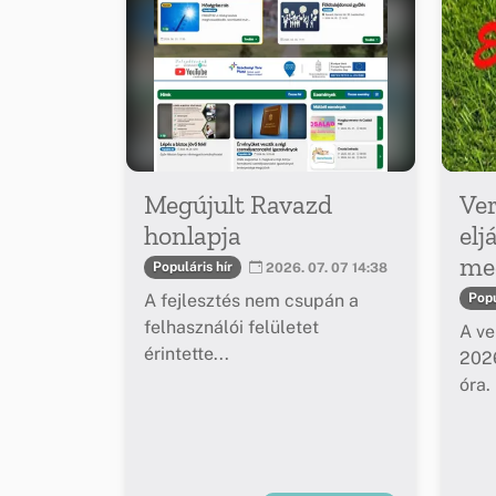
Megújult Ravazd
Ver
honlapja
elj
meg
Populáris hír
2026. 07. 07 14:38
A fejlesztés nem csupán a
Popu
felhasználói felületet
A ve
érintette...
2026
óra.