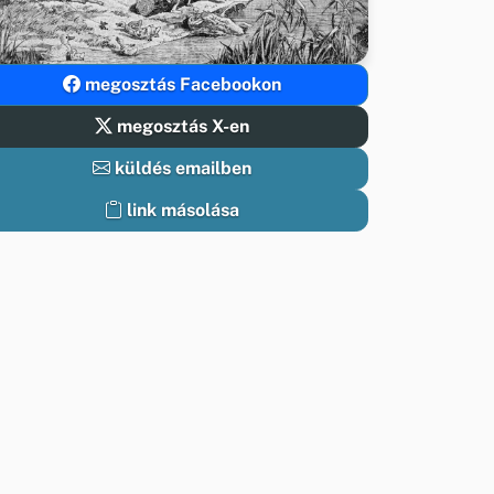
megosztás Facebookon
megosztás X-en
küldés emailben
link másolása