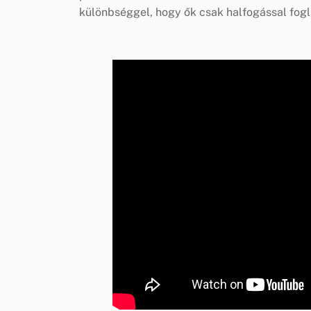
különbséggel, hogy ők csak halfogással fogl