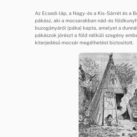
Az Ecsedi-láp, a Nagy- és a Kis-Sárrét és a B
pákász, aki a mocsarakban nád- és földkuny
buzogányáról (páka) kapta, amelyet a dunnák
pákászok jórészt a föld nélküli szegény ember
kiterjedésű mocsár megélhetést biztosított.