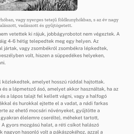
hóban, vagy nyerges tetejű földkunyhókban, s az év nagy
Halászott, vadászott és gyűjtögetett.
nem vetettek ki rájuk, jobbágyrobotot nem végeztek. A
ltáig 4-6 hétig telepedtek meg egy helyen. Az
al jártak, vagy zsombékról zsombékra lépkedtek,
veszélyben volt, hiszen a süppedékes helyeken,
ni.
l közlekedtek, amelyet hosszú rúddal hajtottak.
és a lápmetsző ásó, amelyet akkor használtak, ha az
és a lápos talajt fel kellett vágni, vagy a halfogó
kal és hurokkal ejtette el a vadat, a nádi farkas
rte az ehető mocsári növényeket, gyűjtötte a
 gyakran élelemre cserélte), méheket tartott,
 A gyors mozgású halat, a réti csíkot halászó
lük nagyon hasonló volt a pákászokéhoz, azzal a