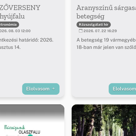
ZŐVERSENY
Aranyszínű sárgas
hyújfalu
betegség
ztronómia
Közszolgálati hír
26. 08. 03 12:00
2026. 07. 22 16:29
ntkezési határidő: 2026.
A betegség 19 vármegyéb
sztus 14.
18-ban már jelen van szől
Elolvasom
Elolvaso