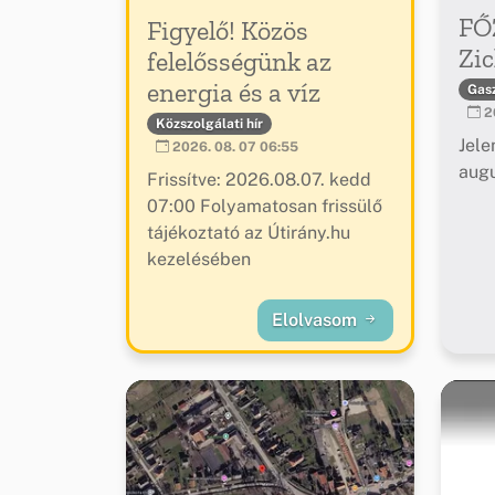
FŐ
Figyelő! Közös
Zic
felelősségünk az
energia és a víz
Gas
20
Közszolgálati hír
Jele
2026. 08. 07 06:55
augu
Frissítve: 2026.08.07. kedd
07:00 Folyamatosan frissülő
tájékoztató az Útirány.hu
kezelésében
Elolvasom