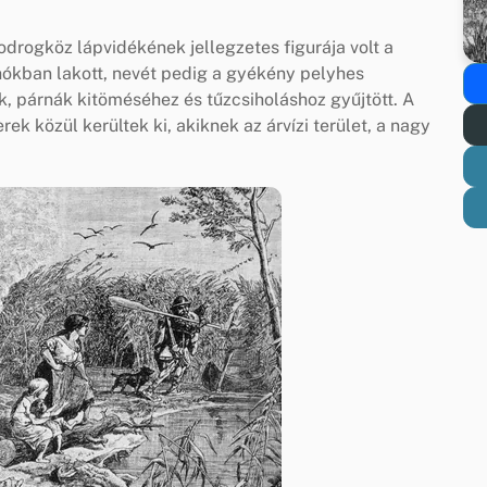
odrogköz lápvidékének jellegzetes figurája volt a
hókban lakott, nevét pedig a gyékény pelyhes
, párnák kitöméséhez és tűzcsiholáshoz gyűjtött. A
ek közül kerültek ki, akiknek az árvízi terület, a nagy