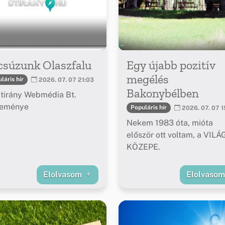
csúzunk Olaszfalu
Egy újabb pozitív
megélés
láris hír
2026. 07. 07 21:03
Bakonybélben
tirány Webmédia Bt.
leménye
Populáris hír
2026. 07. 07 1
Nekem 1983 óta, mióta
először ott voltam, a VILÁ
KÖZEPE.
Elolvasom
Elolvaso