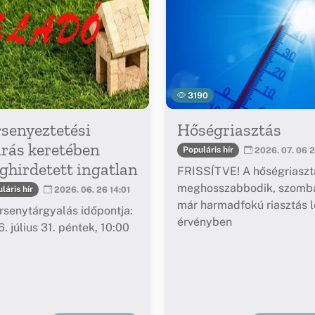
3190
senyeztetési
Hőségriasztás
árás keretében
Populáris hír
2026. 07. 06 2
hirdetett ingatlan
FRISSÍTVE! A hőségriaszt
meghosszabbodik, szomba
láris hír
2026. 06. 26 14:01
már harmadfokú riasztás l
rsenytárgyalás időpontja:
érvényben
. július 31. péntek, 10:00