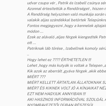
udvar csupa vér , Patrik és Izabell csúnya sér
Azonnal értesítettük a Rendőrséget , hiszen
A Rendőrség helyszínen való munkája során b
valakik aljas szándékkal betörtek Telepünkre 
Fontos megjegyezni ,hogy a kennelek ajtajait
módon ...
Ezek az alávaló ,aljas férgek kiengedték Patri
ott ...
Patriknak láb törése , Izabellnek komoly sér
..
Hogy lehet ez ???? ÉRTHETETLEN !!!
Lehet ,hogy más kutyák is voltak a Telepen ,
Kik azok az aberràlt ,gyáva férgek ,akik ebb
MIÉRT ???
MIÉRT KELLETT ÁRTATLAN ÁLLATOKNAK S
MIÉRT ÉS KIKNEK VOLT JÓ A KÍNJAIKAT NÉ
EZT NEM HAGYJUK ANNYIBAN !!!
AKI HASZNOS INFORMÁCIÓVAL SZOLGÁL A 
NYOMRAVEZETŐI DÍJBAN RÉSZESÜL