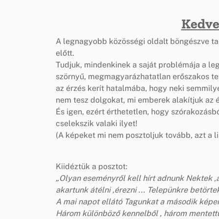
Kedve
A legnagyobb közösségi oldalt böngészve talá
előtt.
Tudjuk, mindenkinek a saját problémája a le
szörnyű, megmagyarázhatatlan erőszakos tett
az érzés kerít hatalmába, hogy neki semmilye
nem tesz dolgokat, mi emberek alakítjuk az é
És igen, ezért érthetetlen, hogy szórakozásb
cselekszik valaki ilyet!
(A képeket mi nem posztoljuk tovább, azt a l
Kiidéztük a posztot:
„Olyan eseményről kell hírt adnunk Nektek ,
akartunk átélni ,érezni ... Telepünkre betörtek
A mai napot ellátó Tagunkat a második képen 
Három különböző kennelből , három mentettünk 