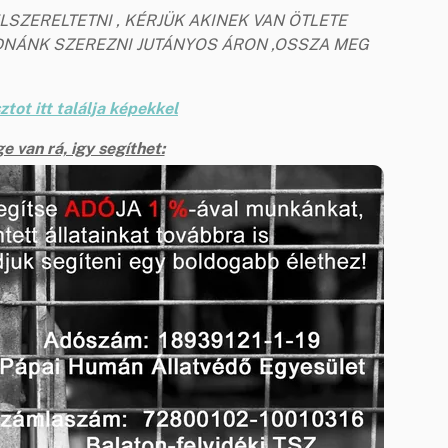
SZERELTETNI , KÉRJÜK AKINEK VAN ÖTLETE
UDNÁNK SZEREZNI JUTÁNYOS ÁRON ,OSSZA MEG
ztot itt találja képekkel
e van rá, igy segíthet: