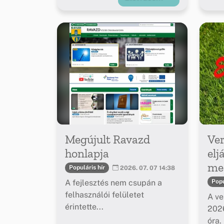
Megújult Ravazd
Ver
honlapja
elj
meg
Populáris hír
2026. 07. 07 14:38
A fejlesztés nem csupán a
Popu
felhasználói felületet
A ve
érintette...
2026
óra.