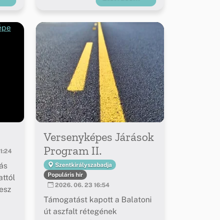
Versenyképes Járások
Program II.
1:24
ás
Szentkirályszabadja
Populáris hír
ttól
2026. 06. 23 16:54
esz
Támogatást kapott a Balatoni
út aszfalt rétegének