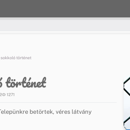
 sokkoló történet
ó történet
2
1271
elepünkre betörtek, véres látvány