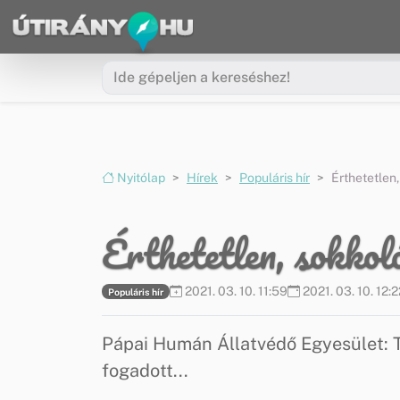
Ugrás a menüre
Ugrás a tartalomra
Nyitólap
Hírek
Populáris hír
Érthetetlen,
Érthetetlen, sokkol
2021. 03. 10. 11:59
2021. 03. 10. 12:2
Populáris hír
Pápai Humán Állatvédő Egyesület: T
fogadott...