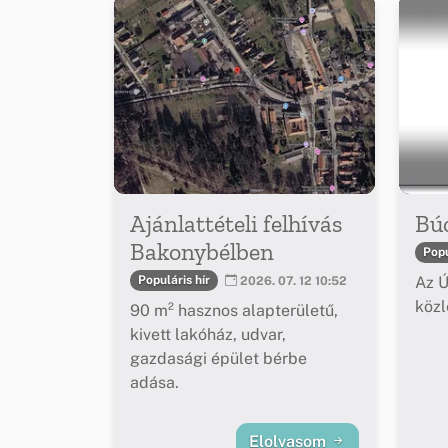
Ajánlattételi felhívás
Bú
Bakonybélben
Popu
Az Ú
Populáris hír
2026. 07. 12 10:52
köz
90 m² hasznos alapterületű,
kivett lakóház, udvar,
gazdasági épület bérbe
adása.
Elolvasom