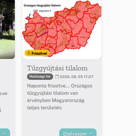
Frissítve!
Tűzgyújtási tilalom
Hatósági hír
2026. 08. 05 17:27
Naponta frissítve... Országos
tűzgyújtási tilalom van
5:49
érvényben Magyarország
teljes területén.
G
m
Elolvasom