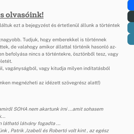
s olvasóink!
ltuk ezt a bejegyzést és értetlenül állunk a történtek
gnagyobb. Tudjuk, hogy emberekkel is történnek
ek, de valahogy amikor állattal történik hasonló az-
n befolyása nincs a történtekre, ösztönből tesz, vagy
letét.
ól, vagányságból, vagy kitudja milyen indítatásból
inken megnézheti az idézett szövegrész alatt!)
amiről SOHA nem akartunk írni ...amit sohasem
...
látható látvány fogadta ...
, Patrik ,Izabell és Robertó volt kint , az egész