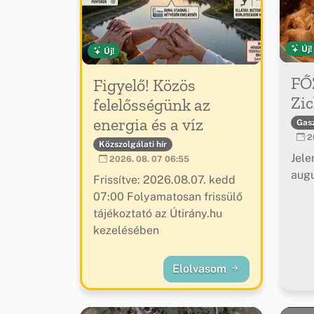
Új!
Új!
FŐ
Figyelő! Közös
Zic
felelősségünk az
energia és a víz
Gas
20
Közszolgálati hír
Jele
2026. 08. 07 06:55
augu
Frissítve: 2026.08.07. kedd
07:00 Folyamatosan frissülő
tájékoztató az Útirány.hu
kezelésében
Elolvasom