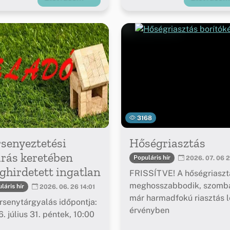
3168
senyeztetési
Hőségriasztás
árás keretében
Populáris hír
2026. 07. 06 2
hirdetett ingatlan
FRISSÍTVE! A hőségriaszt
meghosszabbodik, szomba
láris hír
2026. 06. 26 14:01
már harmadfokú riasztás l
rsenytárgyalás időpontja:
érvényben
. július 31. péntek, 10:00