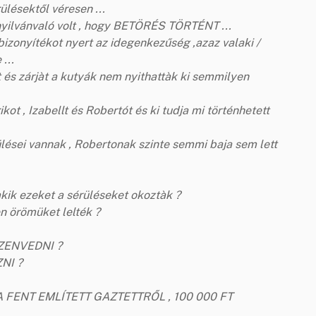
ülésektől véresen ...
 nyilvánvaló volt , hogy BETÖRÉS TÖRTÉNT ...
izonyítékot nyert az idegenkezűség ,azaz valaki /
...
 és zárjàt a kutyák nem nyithattàk ki semmilyen
kot , Izabellt és Robertót és ki tudja mi történhetett
ülései vannak , Robertonak szinte semmi baja sem lett
akik ezeket a sérüléseket okoztàk ?
en örömüket lelték ?
ZENVEDNI ?
ZNI ?
FENT EMLÍTETT GAZTETTRŐL , 100 000 FT