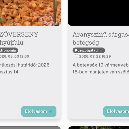
ZŐVERSENY
Aranyszínű sárgas
hyújfalu
betegség
ztronómia
Közszolgálati hír
26. 08. 03 12:00
2026. 07. 22 16:29
ntkezési határidő: 2026.
A betegség 19 vármegyéb
sztus 14.
18-ban már jelen van szől
Elolvasom
Elolvaso