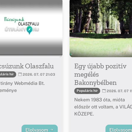
csúzunk Olaszfalu
Egy újabb pozitív
megélés
láris hír
2026. 07. 07 21:03
Bakonybélben
tirány Webmédia Bt.
leménye
Populáris hír
2026. 07. 07 1
Nekem 1983 óta, mióta
először ott voltam, a VILÁ
KÖZEPE.
Elolvasom
Elolvaso