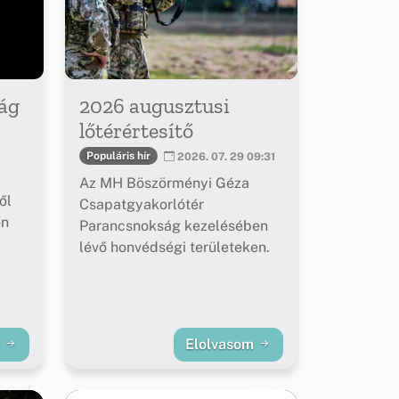
ág
2026 augusztusi
lőtérértesítő
Populáris hír
2026. 07. 29 09:31
Az MH Böszörményi Géza
ől
Csapatgyakorlótér
őn
Parancsnokság kezelésében
lévő honvédségi területeken.
m
Elolvasom