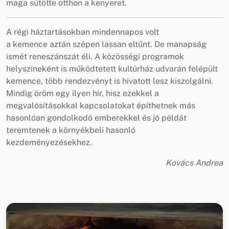
maga sütötte otthon a kenyeret.
A régi háztartásokban mindennapos volt
a kemence aztán szépen lassan eltűnt. De manapság
ismét reneszánszát éli. A közösségi programok
helyszíneként is működtetett kultúrház udvarán felépült
kemence, több rendezvényt is hivatott lesz kiszolgálni.
Mindig öröm egy ilyen hír, hisz ezekkel a
megvalósításokkal kapcsolatokat építhetnek más
hasonlóan gondolkodó emberekkel és jó példát
teremtenek a környékbeli hasonló
kezdeményezésekhez.
Kovács Andrea