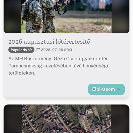
2026 augusztusi lőtérértesítő
Populáris hír
2026. 07. 29 09:31
Az MH Böszörményi Géza Csapatgyakorlótér
Parancsnokság kezelésében lévő honvédségi
területeken.
Elolvasom