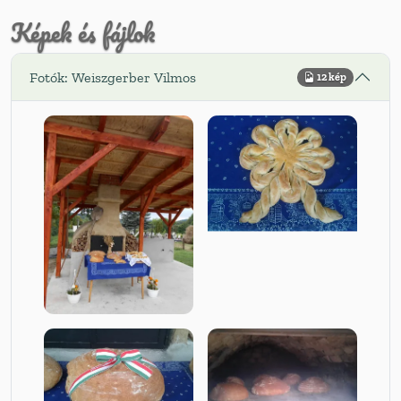
Képek és fájlok
Fotók: Weiszgerber Vilmos
12 kép