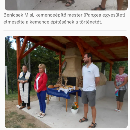
Benicsek Misi, kemenceépítő mester (Pangea egyesület)
elmesélte a kemence építésének a történetét.