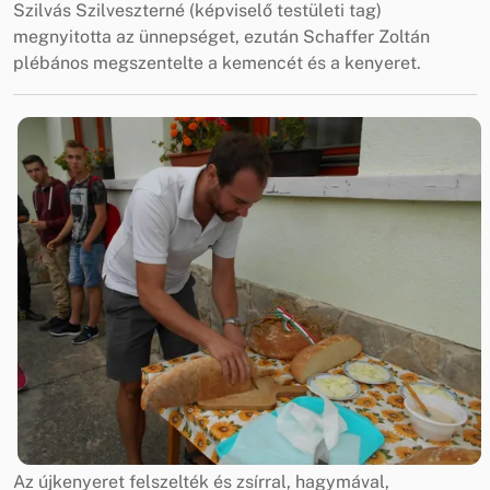
Szilvás Szilveszterné (képviselő testületi tag)
megnyitotta az ünnepséget, ezután Schaffer Zoltán
plébános megszentelte a kemencét és a kenyeret.
Az újkenyeret felszelték és zsírral, hagymával,