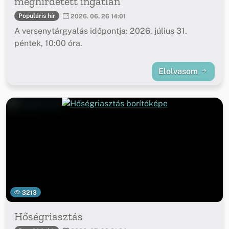
meghirdetett ingatlan
Populáris hír
2026. 06. 26 14:01
A versenytárgyalás időpontja: 2026. július 31.
péntek, 10:00 óra.
Elolvasom
3213
Hőségriasztás