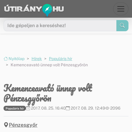
Ugrás a menüre
Ugrás a tartalomra
Nyitólap
Hírek
Populáris hír
Kemenceavató ünnep volt Pénzesgyőrön
Kemenceavató ünnep volt
Pénzesgyőrön
2017. 08. 25. 16:40
2017. 08. 29. 12:49
2096
Populáris hír
Pénzesgyőr