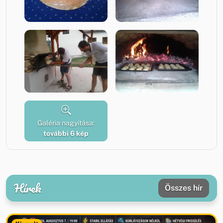
Galéria nagyítása:
további 6 kép
Hírek
Összes hír