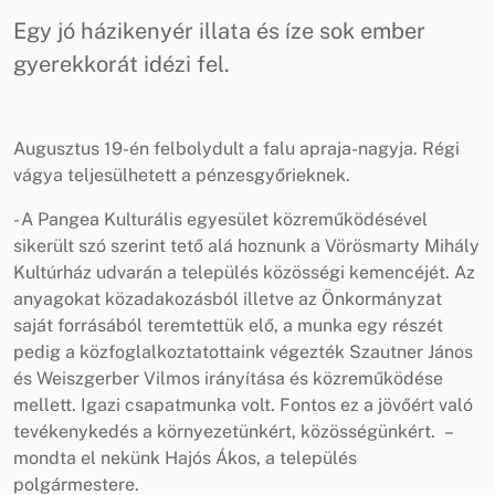
Egy jó házikenyér illata és íze sok ember
gyerekkorát idézi fel.
Augusztus 19-én felbolydult a falu apraja-nagyja. Régi
vágya teljesülhetett a pénzesgyőrieknek.
- A Pangea Kulturális egyesület közreműködésével
sikerült szó szerint tető alá hoznunk a Vörösmarty Mihály
Kultúrház udvarán a település közösségi kemencéjét. Az
anyagokat közadakozásból illetve az Önkormányzat
saját forrásából teremtettük elő, a munka egy részét
pedig a közfoglalkoztatottaink végezték Szautner János
és Weiszgerber Vilmos irányítása és közreműködése
mellett. Igazi csapatmunka volt. Fontos ez a jövőért való
tevékenykedés a környezetünkért, közösségünkért. –
mondta el nekünk Hajós Ákos, a település
polgármestere.