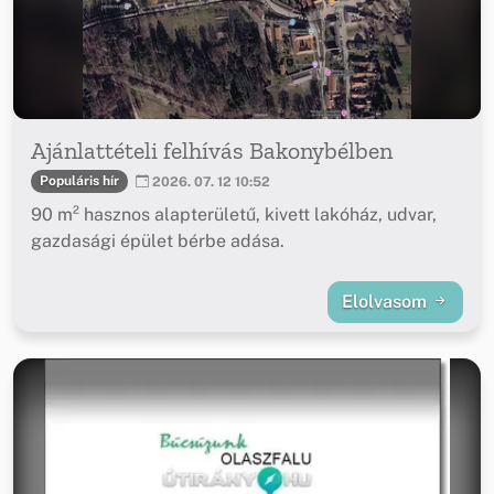
Ajánlattételi felhívás Bakonybélben
Populáris hír
2026. 07. 12 10:52
90 m² hasznos alapterületű, kivett lakóház, udvar,
gazdasági épület bérbe adása.
Elolvasom