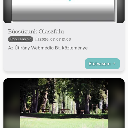
Búcsúzunk Olaszfalu
Populáris hír
2026. 07. 07 21:03
Az Útirány Webmédia Bt. közleménye
Elolvasom