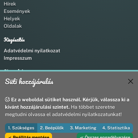
Hírek
Események
Helyek
Oldalak
Kiegészítés
Adatvédelmi nyilatkozat
Impresszum
Kapcsolat
Süti hozzájárulás
+36 20 211 1888
info@utirany.hu
webmaster@utirany.hu
Ez a weboldal sütiket használ. Kérjük, válassza ki a
8419 Csesznek, Vasút u.18.
kívánt hozzájárulási szintet.
Ha többet szeretne
megtudni olvassa el adatvédelmi nyilatkozatunkat!
1. Szükséges
2. Beépülők
3. Marketing
4. Statisztika
© 2026 Útirány Webmédia Bt. — Minden jog fenntartva
Beállítás mentése
Összes engedélyezése