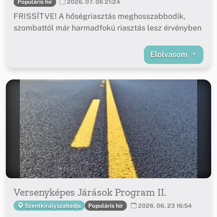
Populáris hír
2026. 07. 06 21:24
FRISSÍTVE! A hőségriasztás meghosszabbodik,
szombattól már harmadfokú riasztás lesz érvényben
Elolvasom
Versenyképes Járások Program II.
Populáris hír
Szentkirályszabadja
2026. 06. 23 16:54