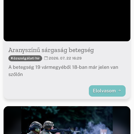
Aranyszínű sárgaság betegség
Közszolgálati hír
2026. 07. 22 16:29
A betegség 19 vármegyéből 18-ban már jelen van
szőlőn
Elolvasom