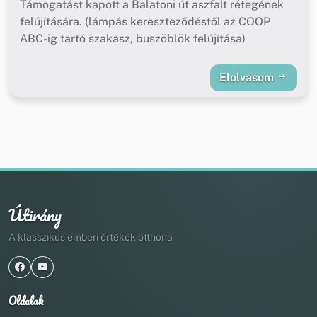
Támogatást kapott a Balatoni út aszfalt rétegének
felújítására. (lámpás kereszteződéstől az COOP
ABC-ig tartó szakasz, buszöblök felújítása)
Elolvasom
Útirány
A klasszikus emberi értékek otthona
Oldalak