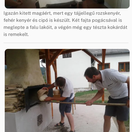
Igazán kitett magáért, mert egy tájjellegű rozskenyér,
fehér kenyér és cipó is készült. Két fajta pogácsával is
meglepte a falu lakóit, a végén még egy tészta kokárdát
is remekelt.