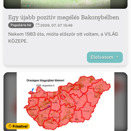
Egy újabb pozitív megélés Bakonybélben
Populáris hír
2026. 07. 07 15:49
Nekem 1983 óta, mióta először ott voltam, a VILÁG
KÖZEPE.
Elolvasom
Frissítve!