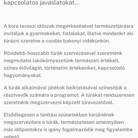
kapcsolatos javaslatokat...
A kora tavaszi időszak megérkezésével természetjárásra
invitáljuk a gyermekeket, fiatalokat, illetve mindenkit aki
túrázni szeretne a csodás bakonyi vidékünkön.
Rövidebb-hosszabb túrák szervezésével szeretnénk
megmutatni lakókörnyezetünk természeti értékeit,
színes élővilágát, történelmi értékeinket, kapcsolódó
hagyományokat.
A túrák alkalmával játékok beiktatásával színesítjük a
résztvevők számára a programot. A túrákat rendszeresen
szeretnénk megszervezni képzett túravezetővel.
Elsődlegesen a tanítási szünetekben kerülnének
megszervezésre a túrák, természetesen amennyiben
más időpontokra is igény fogalmazódik meg figyelembe
vehető.