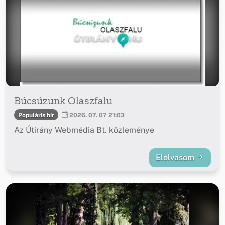
Búcsúzunk Olaszfalu
Populáris hír
2026. 07. 07 21:03
Az Útirány Webmédia Bt. közleménye
Elolvasom