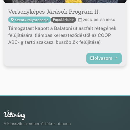
Versenyképes Járások Program II.
Populáris hír
Szentkirályszabadja
2026. 06. 23 16:54
Támogatást kapott a Balatoni út aszfalt rétegének
felújítására. (lámpás kereszteződéstől az COOP
ABC-ig tartó szakasz, buszöblök felújítása)
Elolvasom
Útirány
A klasszikus emberi értékek otthona