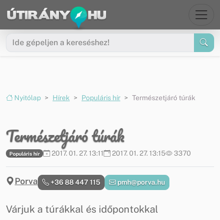
Ugrás a menüre
Ugrás a tartalomra
Nyitólap
Hírek
Populáris hír
Természetjáró túrák
Természetjáró túrák
2017. 01. 27. 13:11
2017. 01. 27. 13:15
3370
Populáris hír
Porva
+36 88 447 115
pmh@porva.hu
Várjuk a túrákkal és időpontokkal