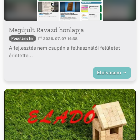
Megújult Ravazd honlapja
Populáris hír
2026. 07. 07 14:38
A fejlesztés nem csupán a felhasználói felületet
érintette...
Elolvasom