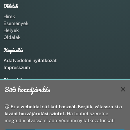
Oldalak
Hírek
Események
Helyek
Oldalak
Kiegészítés
Adatvédelmi nyilatkozat
Impresszum
Kapcsolat
Süti hozzájárulás
+36 20 211 1888
info@utirany.hu
webmaster@utirany.hu
Ez a weboldal sütiket használ. Kérjük, válassza ki a
8419 Csesznek, Vasút u.18.
kívánt hozzájárulási szintet.
Ha többet szeretne
megtudni olvassa el adatvédelmi nyilatkozatunkat!