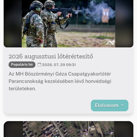
2026 augusztusi lőtérértesítő
Populáris hír
2026. 07. 29 09:31
Az MH Böszörményi Géza Csapatgyakorlótér
Parancsnokság kezelésében lévő honvédségi
területeken.
Elolvasom