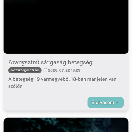
Aranyszínű sárgaság betegség
Közszolgálati hír
2026. 07. 22 16:29
A betegség 19 vármegyéből 18-ban már jelen van
szőlőn
Elolvasom