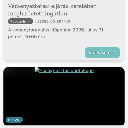
Versenyeztetési eljárás keretében
meghirdetett ingatlan
Populáris hír
2026. 06. 26 14:01
A versenytárgyalás időpontja: 2026. július 31.
péntek, 10:00 óra.
Elolvasom
3218