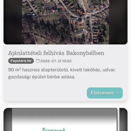
Ajánlattételi felhívás Bakonybélben
Populáris hír
2026. 07. 12 10:52
90 m² hasznos alapterületű, kivett lakóház, udvar,
gazdasági épület bérbe adása.
Elolvasom