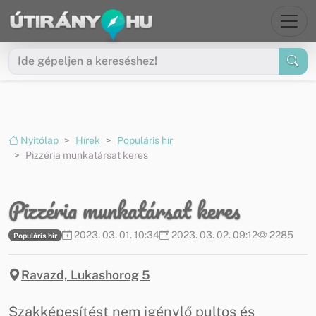
Ugrás a menüre
Ugrás a tartalomra
Nyitólap
Hírek
Populáris hír
Pizzéria munkatársat keres
Pizzéria munkatársat keres
2023. 03. 01. 10:34
2023. 03. 02. 09:12
2285
Populáris hír
Ravazd, Lukashorog 5
Szakképesítést nem igénylő pultos és