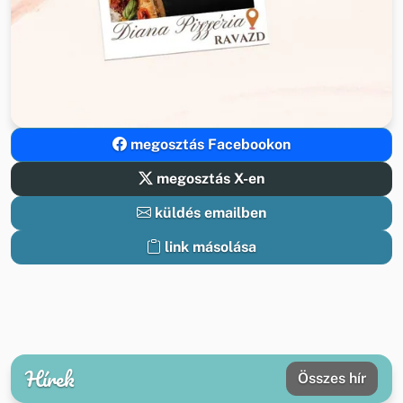
megosztás Facebookon
megosztás X-en
küldés emailben
link másolása
Hírek
Összes hír