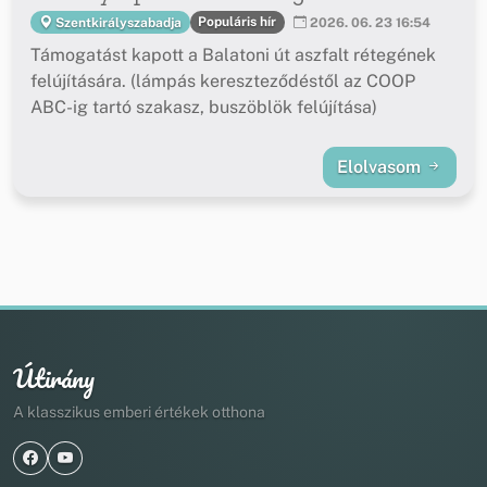
Populáris hír
Szentkirályszabadja
2026. 06. 23 16:54
Támogatást kapott a Balatoni út aszfalt rétegének
felújítására. (lámpás kereszteződéstől az COOP
ABC-ig tartó szakasz, buszöblök felújítása)
Elolvasom
Útirány
A klasszikus emberi értékek otthona