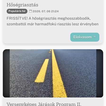
Hőségriasztás
Populáris hír
2026. 07. 06 21:24
FRISSÍTVE! A hőségriasztás meghosszabbodik,
szombattól már harmadfokú riasztás lesz érvényben
Elolvasom
Versenyképes Járások Program II.