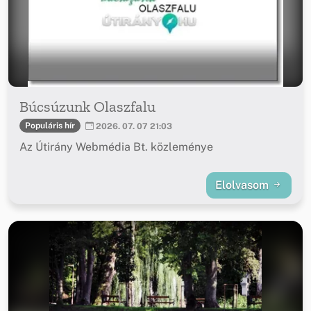
Búcsúzunk Olaszfalu
Populáris hír
2026. 07. 07 21:03
Az Útirány Webmédia Bt. közleménye
Elolvasom