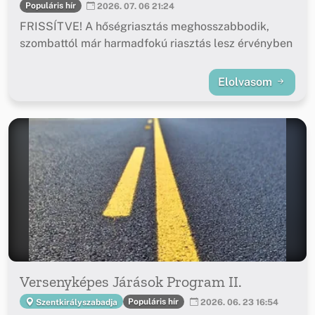
Populáris hír
2026. 07. 06 21:24
FRISSÍTVE! A hőségriasztás meghosszabbodik,
szombattól már harmadfokú riasztás lesz érvényben
Elolvasom
Versenyképes Járások Program II.
Populáris hír
Szentkirályszabadja
2026. 06. 23 16:54