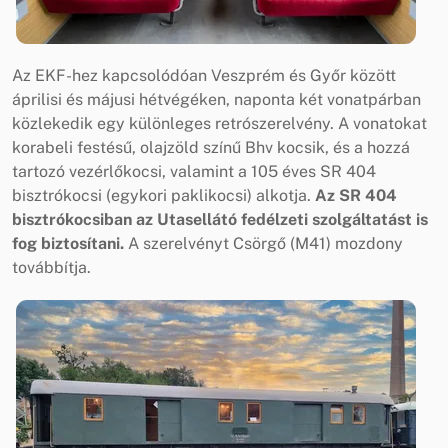
Az EKF-hez kapcsolódóan Veszprém és Győr között
áprilisi és májusi hétvégéken, naponta két vonatpárban
közlekedik egy különleges retrószerelvény. A vonatokat
korabeli festésű, olajzöld színű Bhv kocsik, és a hozzá
tartozó vezérlőkocsi, valamint a 105 éves SR 404
bisztrókocsi (egykori paklikocsi) alkotja.
Az SR 404
bisztrókocsiban az Utasellátó fedélzeti szolgáltatást is
fog biztosítani.
A szerelvényt Csörgő (M41) mozdony
továbbítja.