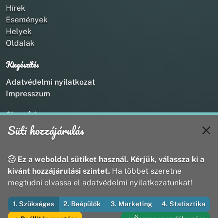
Hírek
Események
Helyek
Oldalak
Kiegészítés
Adatvédelmi nyilatkozat
Impresszum
Kapcsolat
Süti hozzájárulás
+36 20 211 1888
info@utirany.hu
webmaster@utirany.hu
Ez a weboldal sütiket használ. Kérjük, válassza ki a
8419 Csesznek, Vasút u.18.
kívánt hozzájárulási szintet.
Ha többet szeretne
megtudni olvassa el adatvédelmi nyilatkozatunkat!
1. Szükséges
2. Beépülők
3. Marketing
4. Statisztika
© 2026 Útirány Webmédia Bt. — Minden jog fenntartva