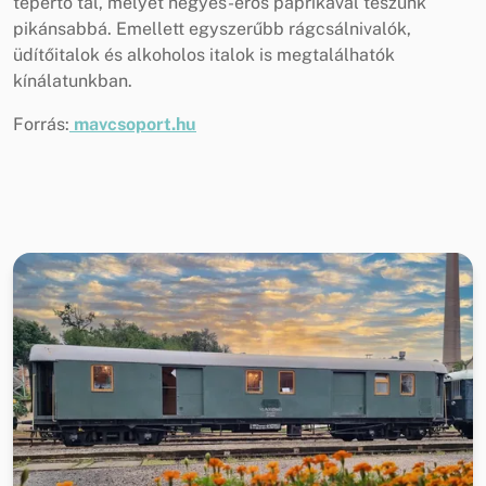
tepertő tál, melyet hegyes-erős paprikával teszünk
pikánsabbá. Emellett egyszerűbb rágcsálnivalók,
üdítőitalok és alkoholos italok is megtalálhatók
kínálatunkban.
Forrás:
mavcsoport.hu