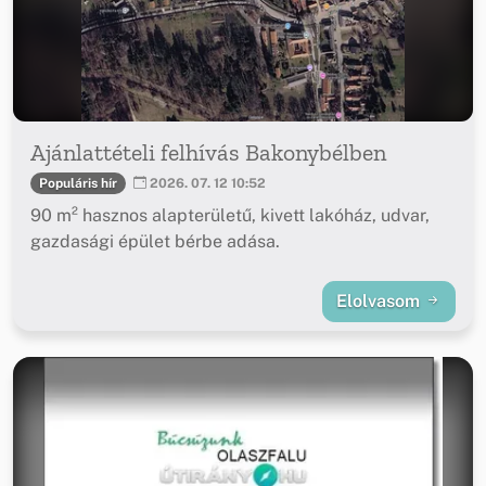
Ajánlattételi felhívás Bakonybélben
Populáris hír
2026. 07. 12 10:52
90 m² hasznos alapterületű, kivett lakóház, udvar,
gazdasági épület bérbe adása.
Elolvasom