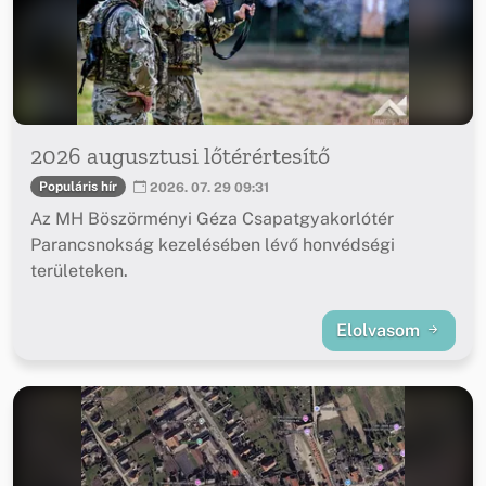
2026 augusztusi lőtérértesítő
Populáris hír
2026. 07. 29 09:31
Az MH Böszörményi Géza Csapatgyakorlótér
Parancsnokság kezelésében lévő honvédségi
területeken.
Elolvasom