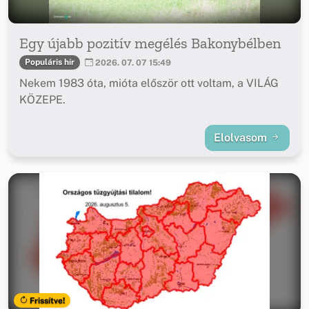
Egy újabb pozitív megélés Bakonybélben
Populáris hír
2026. 07. 07 15:49
Nekem 1983 óta, mióta először ott voltam, a VILÁG
KÖZEPE.
Elolvasom
Frissítve!