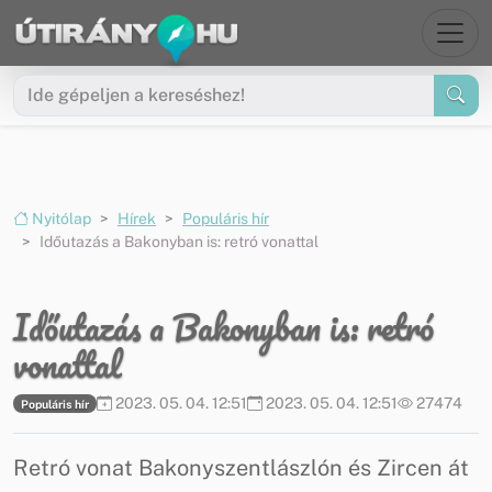
Ugrás a menüre
Ugrás a tartalomra
Nyitólap
Hírek
Populáris hír
Időutazás a Bakonyban is: retró vonattal
Időutazás a Bakonyban is: retró
vonattal
2023. 05. 04. 12:51
2023. 05. 04. 12:51
27474
Populáris hír
Retró vonat Bakonyszentlászlón és Zircen át