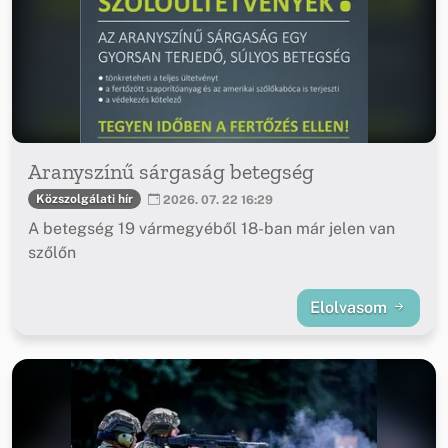
Aranyszínű sárgaság betegség
Közszolgálati hír
2026. 07. 22 16:29
A betegség 19 vármegyéből 18-ban már jelen van
szőlőn
Elolvasom