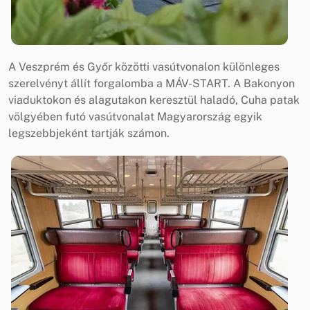
A Veszprém és Győr közötti vasútvonalon különleges
szerelvényt állít forgalomba a MÁV-START. A Bakonyon
viaduktokon és alagutakon keresztül haladó, Cuha patak
völgyében futó vasútvonalat Magyarország egyik
legszebbjeként tartják számon.