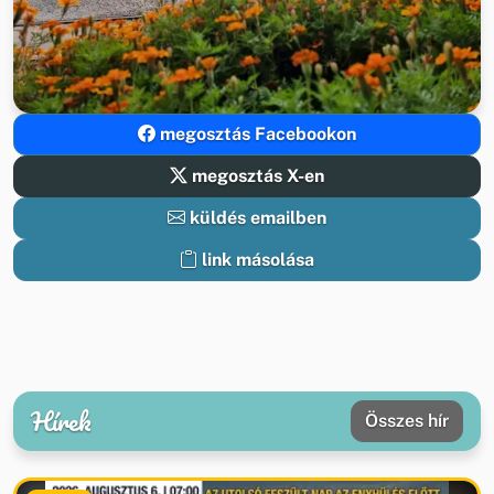
megosztás Facebookon
megosztás X-en
küldés emailben
link másolása
Hírek
Összes hír