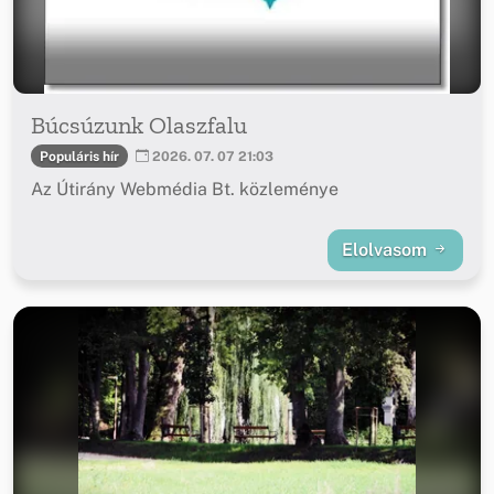
Búcsúzunk Olaszfalu
Populáris hír
2026. 07. 07 21:03
Az Útirány Webmédia Bt. közleménye
Elolvasom