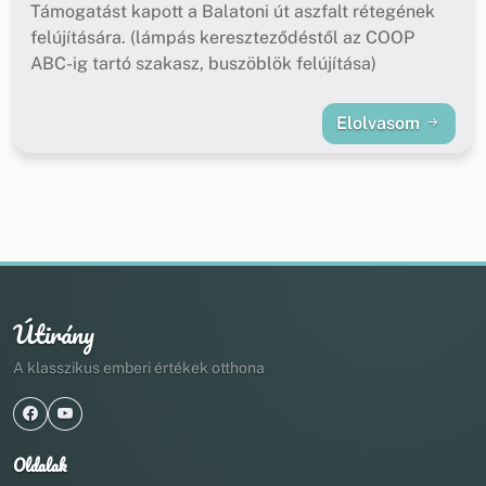
Támogatást kapott a Balatoni út aszfalt rétegének
felújítására. (lámpás kereszteződéstől az COOP
ABC-ig tartó szakasz, buszöblök felújítása)
Elolvasom
Útirány
A klasszikus emberi értékek otthona
Oldalak