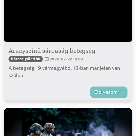
Aranyszínű sárgaság betegség
Közszolgálati hír
2026. 07. 22 16:29
A betegség 19 vármegyéből 18-ban már jelen van
szőlőn
Elolvasom