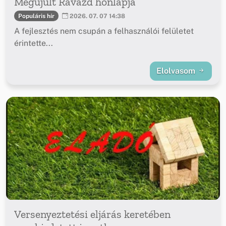
Megújult Ravazd honlapja
Populáris hír
2026. 07. 07 14:38
A fejlesztés nem csupán a felhasználói felületet
érintette...
Elolvasom
Versenyeztetési eljárás keretében