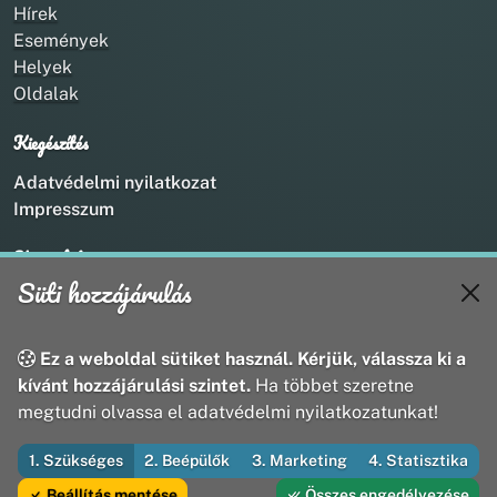
Hírek
Események
Helyek
Oldalak
Kiegészítés
Adatvédelmi nyilatkozat
Impresszum
Kapcsolat
Süti hozzájárulás
+36 20 211 1888
info@utirany.hu
webmaster@utirany.hu
Ez a weboldal sütiket használ. Kérjük, válassza ki a
8419 Csesznek, Vasút u.18.
kívánt hozzájárulási szintet.
Ha többet szeretne
megtudni olvassa el adatvédelmi nyilatkozatunkat!
1. Szükséges
2. Beépülők
3. Marketing
4. Statisztika
© 2026 Útirány Webmédia Bt. — Minden jog fenntartva
Beállítás mentése
Összes engedélyezése