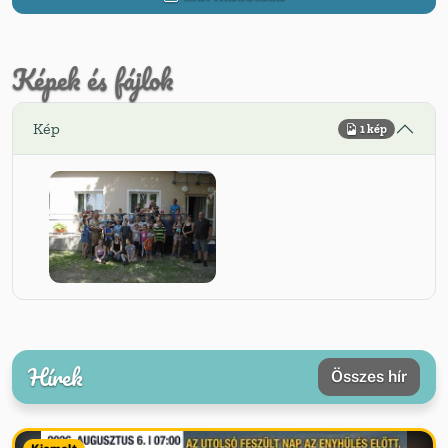
Képek és fájlok
Kép
1 kép
Hírek
Összes hír