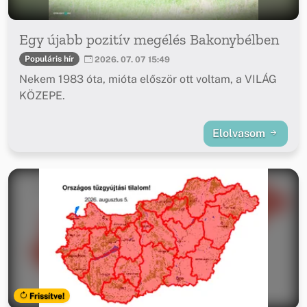
Egy újabb pozitív megélés Bakonybélben
Populáris hír
2026. 07. 07 15:49
Nekem 1983 óta, mióta először ott voltam, a VILÁG
KÖZEPE.
Elolvasom
Frissítve!