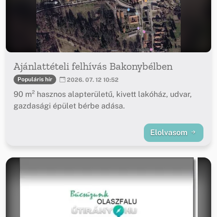
Ajánlattételi felhívás Bakonybélben
Populáris hír
2026. 07. 12 10:52
90 m² hasznos alapterületű, kivett lakóház, udvar,
gazdasági épület bérbe adása.
Elolvasom