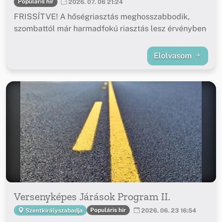
Populáris hír
2026. 07. 06 21:24
FRISSÍTVE! A hőségriasztás meghosszabbodik,
szombattól már harmadfokú riasztás lesz érvényben
Elolvasom
Versenyképes Járások Program II.
Populáris hír
Szentkirályszabadja
2026. 06. 23 16:54