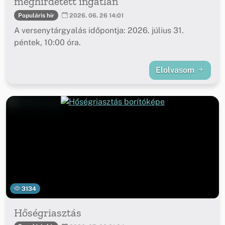
meghirdetett ingatlan
Populáris hír
2026. 06. 26 14:01
A versenytárgyalás időpontja: 2026. július 31.
péntek, 10:00 óra.
Elolvasom
3134
Hőségriasztás