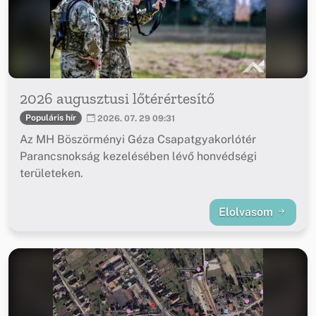
2026 augusztusi lőtérértesítő
Populáris hír
2026. 07. 29 09:31
Az MH Böszörményi Géza Csapatgyakorlótér
Parancsnokság kezelésében lévő honvédségi
területeken.
Elolvasom