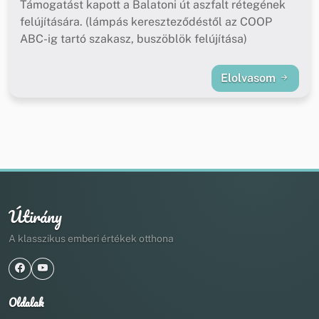
Támogatást kapott a Balatoni út aszfalt rétegének
felújítására. (lámpás kereszteződéstől az COOP
ABC-ig tartó szakasz, buszöblök felújítása)
Elolvasom
Útirány
A klasszikus emberi értékek otthona
Oldalak