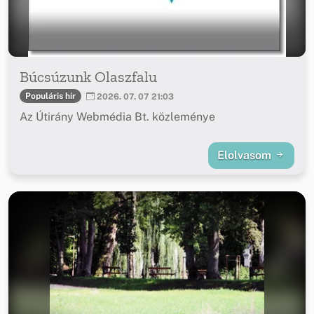
Búcsúzunk Olaszfalu
Populáris hír
2026. 07. 07 21:03
Az Útirány Webmédia Bt. közleménye
Elolvasom