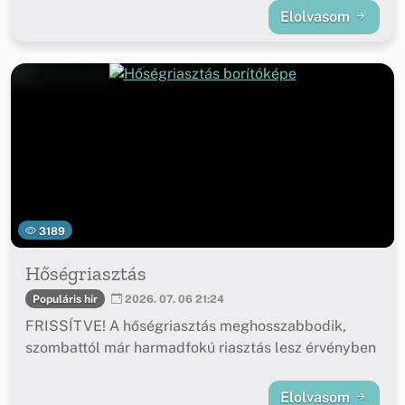
Elolvasom
3189
Hőségriasztás
Populáris hír
2026. 07. 06 21:24
FRISSÍTVE! A hőségriasztás meghosszabbodik,
szombattól már harmadfokú riasztás lesz érvényben
Elolvasom