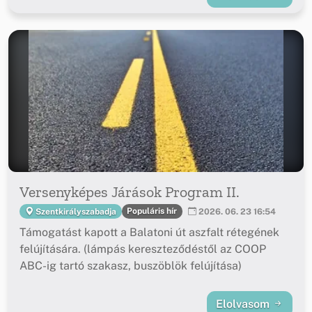
Versenyképes Járások Program II.
Populáris hír
Szentkirályszabadja
2026. 06. 23 16:54
Támogatást kapott a Balatoni út aszfalt rétegének
felújítására. (lámpás kereszteződéstől az COOP
ABC-ig tartó szakasz, buszöblök felújítása)
Elolvasom