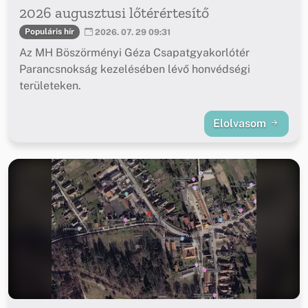
2026 augusztusi lőtérértesítő
Populáris hír
2026. 07. 29 09:31
Az MH Böszörményi Géza Csapatgyakorlótér
Parancsnokság kezelésében lévő honvédségi
területeken.
Elolvasom