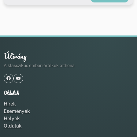
Útirány
A klasszikus emberi értékek otthona
Oldalak
Hírek
Események
Helyek
Oldalak