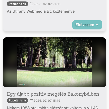
Populáris hír
2026. 07. 07 21:03
Az Útirány Webmédia Bt. közleménye
Elolvasom
Egy újabb pozitív megélés Bakonybélben
Populáris hír
2026. 07. 07 15:49
Nekem 1983 óta, mióta először ott voltam, a VILÁG