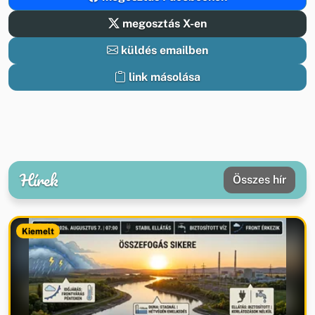
megosztás X-en
küldés emailben
link másolása
Hírek
Összes hír
Kiemelt