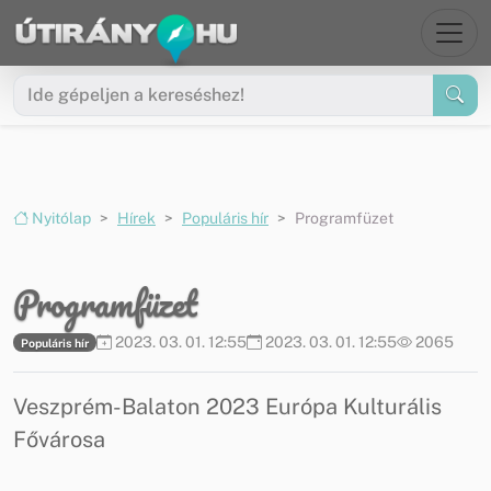
Ugrás a menüre
Ugrás a tartalomra
Nyitólap
Hírek
Populáris hír
Programfüzet
Programfüzet
2023. 03. 01. 12:55
2023. 03. 01. 12:55
2065
Populáris hír
Veszprém-Balaton 2023 Európa Kulturális
Fővárosa