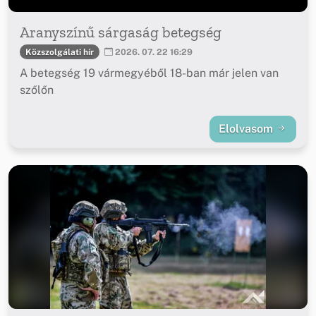
Aranyszínű sárgaság betegség
Közszolgálati hír
2026. 07. 22 16:29
A betegség 19 vármegyéből 18-ban már jelen van
szőlőn
Elolvasom