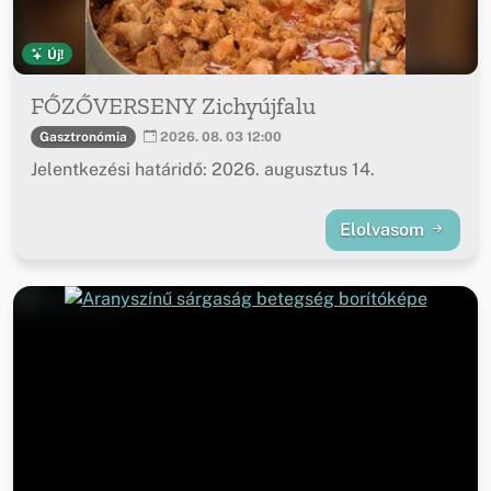
Új!
FŐZŐVERSENY Zichyújfalu
Gasztronómia
2026. 08. 03 12:00
Jelentkezési határidő: 2026. augusztus 14.
Elolvasom