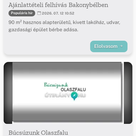
Ajánlattételi felhívás Bakonybélben
Populáris hír
2026. 07. 12 10:52
90 m² hasznos alapterületű, kivett lakóház, udvar,
gazdasági épület bérbe adása.
Elolvasom
Búcsúzunk Olaszfalu