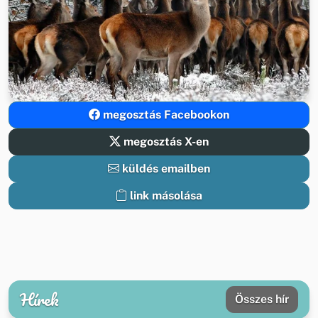
megosztás Facebookon
megosztás X-en
küldés emailben
link másolása
Hírek
Összes hír