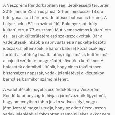
A Veszprémi Rendőrkapitányság illetékességi területén
2018. január 23-án és január 24-én mindössze 18 óra
leforgása alatt három vadelütéses baleset is történt. A
helyszínek a 82-es számú főút Bakonyszentkirály
külterülete, a 77-es számú főút Nemesvámos külterülete
és Hárskút külterületére eső szakaszok voltak. Bár a
vadelütések inkább a napnyugta és a napkelte közötti
időszakra jellemzőek, e három baleset közül csak egy
történt a sötétség beállta után, míg a másik kettőre már
a hajnali szürkület megszűntét követően került sor. A
balesetek adataiból kitűnik, hogy nincs tökéletesen
biztonságos napszak, vadak jelenlétével a közutakon
bárhol és bármikor számolni lehet.
A vadelütések megelőzése érdekében a Veszprémi
Rendőrkapitányság felhívja a járművezetők figyelmét,
hogy amennyiben tábla jelzi a vadveszélyt, vagy a
járművezető maga is tudja, hogy az adott útszakaszon
vadak jelenlétével fokozottan számolni lehet, akkor nem