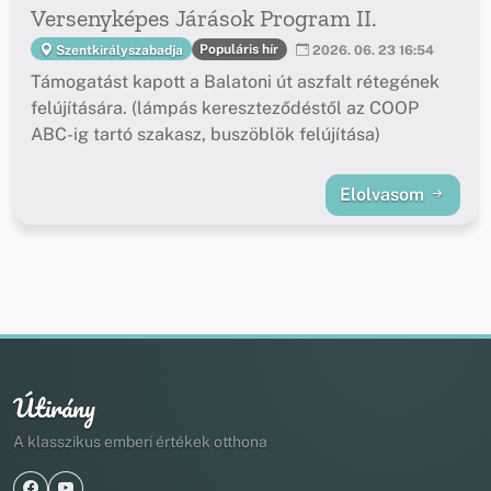
Versenyképes Járások Program II.
Populáris hír
Szentkirályszabadja
2026. 06. 23 16:54
Támogatást kapott a Balatoni út aszfalt rétegének
felújítására. (lámpás kereszteződéstől az COOP
ABC-ig tartó szakasz, buszöblök felújítása)
Elolvasom
Útirány
A klasszikus emberi értékek otthona