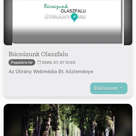
Búcsúzunk Olaszfalu
Populáris hír
2026. 07. 07 21:03
Az Útirány Webmédia Bt. közleménye
Elolvasom