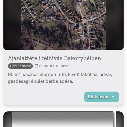
Ajánlattételi felhívás Bakonybélben
Populáris hír
2026. 07. 12 10:52
90 m² hasznos alapterületű, kivett lakóház, udvar,
gazdasági épület bérbe adása.
Elolvasom