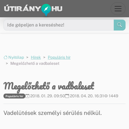
Ugrás a menüre
Ugrás a tartalomra
Nyitólap
Hírek
Populáris hír
Megelőzhető a vadbaleset
Megelőzhető a vadbaleset
2018. 01. 29. 09:50
2018. 04. 20. 16:31
1449
Populáris hír
Vadelütések személyi sérülés nélkül.