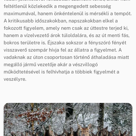
feltétlenül közlekedik a megengedett sebesség
maximumával, hanem önkéntelenül is mérsékli a tempót.
A kritikusabb időszakokban, napszakokban elkel a
fokozott figyelem, amely nem csak az úttestre terjed ki,
hanem a vízelvezető árok túloldalára, és az út menti fás,
bokros területre is. Éjszaka sokszor a fényszóró fényét
visszaverő szempár hívja fel az állatra a figyelmet. A
vadaknak az úton csoportosan történő áthaladása miatt
megálló jármű vezetője akár a vészvillogó
működtetésével is felhívhatja a többiek figyelmét a
veszélyre.