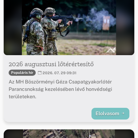
2026 augusztusi lőtérértesítő
Populáris hír
2026. 07. 29 09:31
Az MH Böszörményi Géza Csapatgyakorlótér
Parancsnokság kezelésében lévő honvédségi
területeken.
Elolvasom