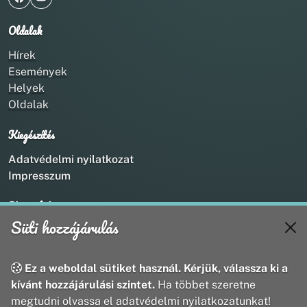
Oldalak
Hírek
Események
Helyek
Oldalak
Kiegészítés
Adatvédelmi nyilatkozat
Impresszum
Kapcsolat
Süti hozzájárulás
+36 20 211 1888
info@utirany.hu
webmaster@utirany.hu
Ez a weboldal sütiket használ. Kérjük, válassza ki a
8419 Csesznek, Vasút u.18.
kívánt hozzájárulási szintet.
Ha többet szeretne
megtudni olvassa el adatvédelmi nyilatkozatunkat!