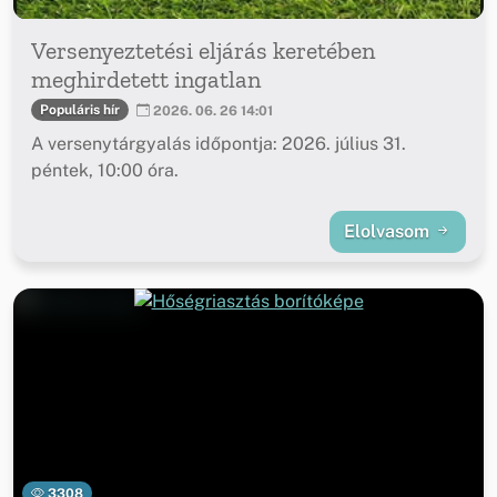
Versenyeztetési eljárás keretében
meghirdetett ingatlan
Populáris hír
2026. 06. 26 14:01
A versenytárgyalás időpontja: 2026. július 31.
péntek, 10:00 óra.
Elolvasom
3308