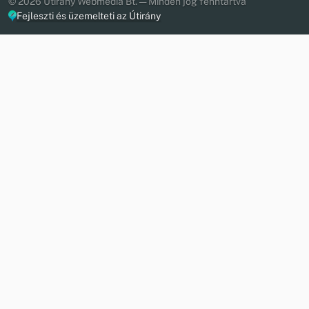
© 2026 Útirány Webmédia Bt. — Minden jog fenntartva
Fejleszti és üzemelteti az Útirány