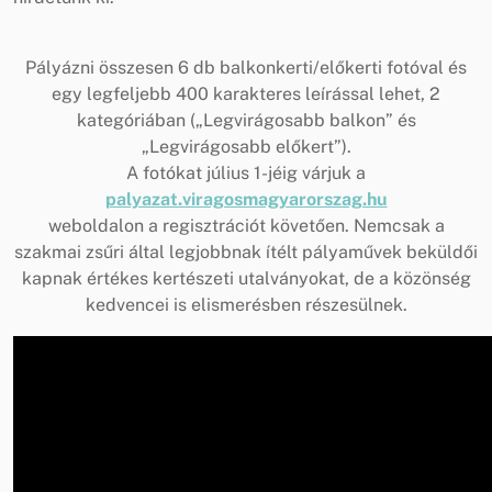
Pályázni összesen 6 db balkonkerti/előkerti fotóval és
egy legfeljebb 400 karakteres leírással lehet, 2
kategóriában („Legvirágosabb balkon” és
„Legvirágosabb előkert”).
A fotókat július 1-jéig várjuk a
palyazat.viragosmagyarorszag.hu
weboldalon a regisztrációt követően. Nemcsak a
szakmai zsűri által legjobbnak ítélt pályaművek beküldői
kapnak értékes kertészeti utalványokat, de a közönség
kedvencei is elismerésben részesülnek.