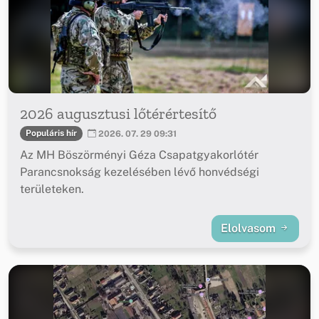
2026 augusztusi lőtérértesítő
Populáris hír
2026. 07. 29 09:31
Az MH Böszörményi Géza Csapatgyakorlótér
Parancsnokság kezelésében lévő honvédségi
területeken.
Elolvasom