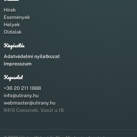
Hírek
Események
Helyek
Oldalak
Kiegészítés
Adatvédelmi nyilatkozat
Impresszum
Kapcsolat
+36 20 211 1888
info@utirany.hu
webmaster@utirany.hu
8419 Csesznek, Vasút u.18.