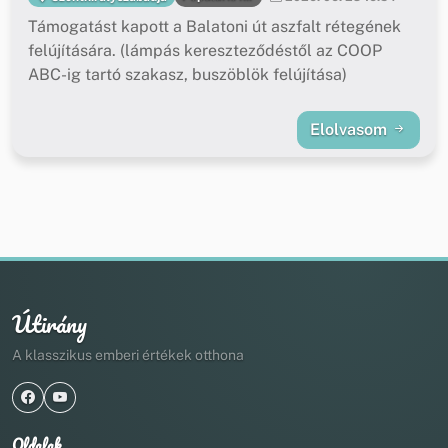
Támogatást kapott a Balatoni út aszfalt rétegének
felújítására. (lámpás kereszteződéstől az COOP
ABC-ig tartó szakasz, buszöblök felújítása)
Elolvasom
Útirány
A klasszikus emberi értékek otthona
Oldalak