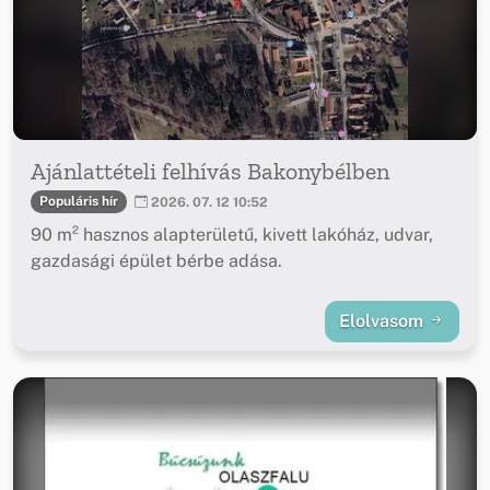
Ajánlattételi felhívás Bakonybélben
Populáris hír
2026. 07. 12 10:52
90 m² hasznos alapterületű, kivett lakóház, udvar,
gazdasági épület bérbe adása.
Elolvasom