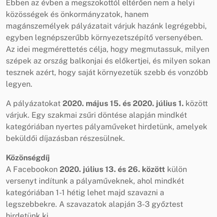
Ebben az évben a megszokottól eltérően nem a helyi
közösségek és önkormányzatok, hanem
magánszemélyek pályázatait várjuk hazánk legrégebbi,
egyben legnépszerűbb környezetszépítő versenyében.
Az idei megmérettetés célja, hogy megmutassuk, milyen
szépek az ország balkonjai és előkertjei, és milyen sokan
tesznek azért, hogy saját környezetük szebb és vonzóbb
legyen.
A pályázatokat
2020. május 15. és 2020. július 1.
között
várjuk. Egy szakmai zsűri döntése alapján mindkét
kategóriában nyertes pályaműveket hirdetünk, amelyek
beküldői díjazásban részesülnek.
Közönségdíj
A Facebookon
2020. július 13. és 26. között
külön
versenyt indítunk a pályaműveknek, ahol mindkét
kategóriában 1-1 hétig lehet majd szavazni a
legszebbekre. A szavazatok alapján 3-3 győztest
hirdetünk ki.