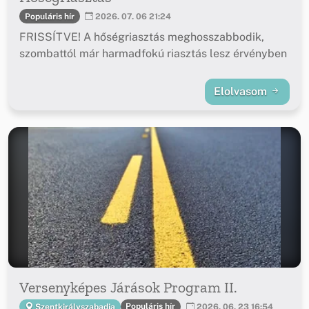
Populáris hír
2026. 07. 06 21:24
FRISSÍTVE! A hőségriasztás meghosszabbodik,
szombattól már harmadfokú riasztás lesz érvényben
Elolvasom
Versenyképes Járások Program II.
Populáris hír
Szentkirályszabadja
2026. 06. 23 16:54