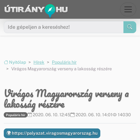
Ugrás a menüre
Ugrás a tartalomra
Nyitólap
Hírek
Populáris hír
Virágos Magyarország verseny a lakosság részére
Virágos Magyarország verseny a
lakosság részére
2020. 06. 10. 12:45
2020. 06. 10. 14:01
14030
Populáris hír
https://palyazat.viragosmagyarorszag.hu