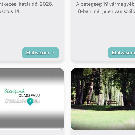
ntkezési határidő: 2026.
A betegség 19 vármegyéb
sztus 14.
18-ban már jelen van szől
Elolvasom
Elolvaso