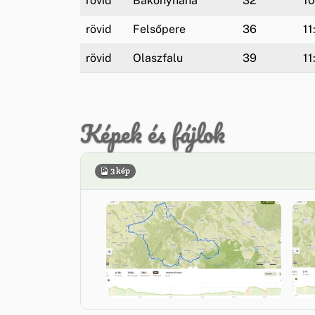
rövid
Bakonynána
32
10
rövid
Felsőpere
36
11
rövid
Olaszfalu
39
11
Képek és fájlok
3 kép