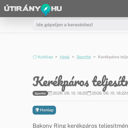
Ugrás a menüre
Ugrás a tartalomra
Nyitólap
Hírek
Sporthír
Kerékpáros telj
Kerékpáros teljesí
2026. 06. 10. 18:20
2026. 06. 10. 18:22
Sporthír
Honlap
Bakony Ring kerékpáros teljesítmé