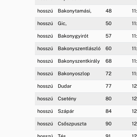
hosszú
Bakonytamási,
48
11
hosszú
Gic,
50
11
hosszú
Bakonygyirót
57
11
hosszú
Bakonyszentlászló
60
11
hosszú
Bakonyszentkirály
68
11
hosszú
Bakonyoszlop
72
11
hosszú
Dudar
77
12
hosszú
Csetény
80
12
hosszú
Szápár
84
12
hosszú
Csőszpuszta
90
12
hosszú
Tés
91
12