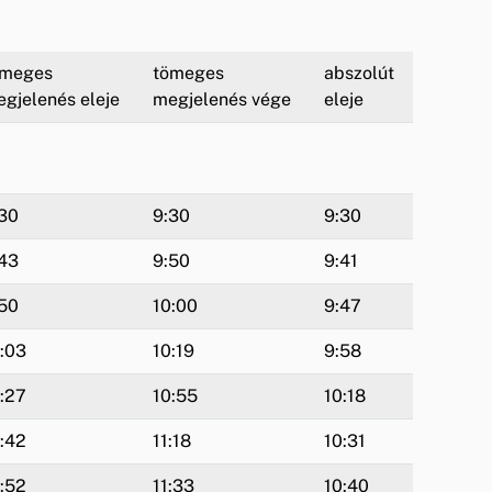
ömeges
tömeges
abszolút
gjelenés eleje
megjelenés vége
eleje
30
9:30
9:30
43
9:50
9:41
50
10:00
9:47
:03
10:19
9:58
:27
10:55
10:18
:42
11:18
10:31
:52
11:33
10:40