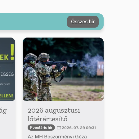
Összes hír
ág
2026 augusztusi
lőtérértesítő
Populáris hír
2026. 07. 29 09:31
Az MH Böszörményi Géza