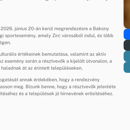
y 2026. június 20-án kerül megrendezésre a Bakony
gi sportesemény, amely Zirc városából indul, és több
ségen.
lturális értékeinek bemutatása, valamint az aktív
z esemény során a résztvevők a kijelölt útvonalon, a
haladnak át az érintett településeken.
ogatását annak érdekében, hogy a rendezvény
sson meg. Bízunk benne, hogy a résztvevők jelenléte
ítéséhez és a települések jó hírnevének erősítéséhez.