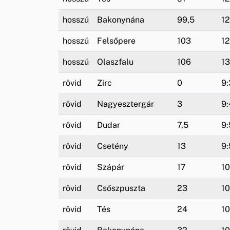
hosszú
Bakonynána
99,5
12
hosszú
Felsőpere
103
12
hosszú
Olaszfalu
106
13
rövid
Zirc
0
9:
rövid
Nagyesztergár
3
9:
rövid
Dudar
7,5
9:
rövid
Csetény
13
9:
rövid
Szápár
17
10
rövid
Csőszpuszta
23
10
rövid
Tés
24
10