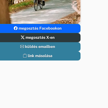
megosztás Facebookon
megosztás X-en
küldés emailben
link másolása