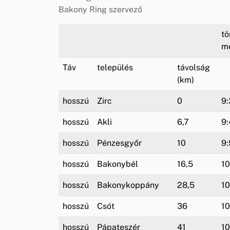
Bakony Ring szervező
t
me
Táv
település
távolság
(km)
hosszú
Zirc
0
9:
hosszú
Akli
6,7
9:
hosszú
Pénzesgyőr
10
9:
hosszú
Bakonybél
16,5
10
hosszú
Bakonykoppány
28,5
10
hosszú
Csót
36
10
hosszú
Pápateszér
41
10