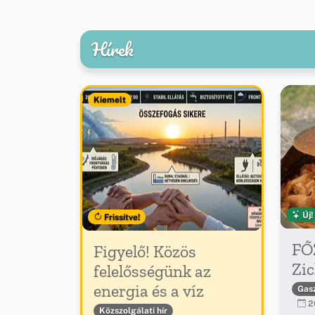
Hírek
Kiemelt
Új!
Frissítve!
FŐ
Figyelő! Közös
Zic
felelősségünk az
energia és a víz
Gas
20
Közszolgálati hír