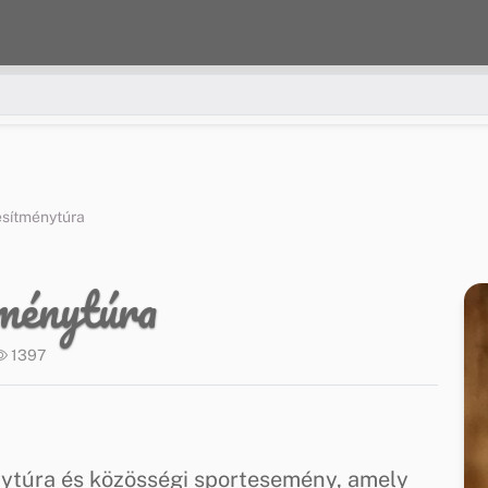
esítménytúra
tménytúra
1397
nytúra és közösségi sportesemény, amely