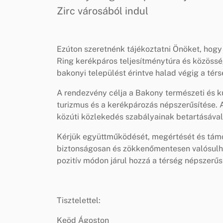
Zirc városából indul
Ezúton szeretnénk tájékoztatni Önöket, hog
Ring kerékpáros teljesítménytúra és közössé
bakonyi települést érintve halad végig a tér
A rendezvény célja a Bakony természeti és ku
turizmus és a kerékpározás népszerűsítése. A
közúti közlekedés szabályainak betartásával 
Kérjük együttműködését, megértését és tám
biztonságosan és zökkenőmentesen valósulha
pozitív módon járul hozzá a térség népszerűs
Tisztelettel:
Keöd Ágoston