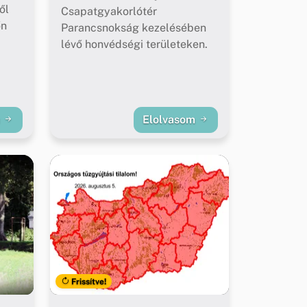
ől
Csapatgyakorlótér
őn
Parancsnokság kezelésében
lévő honvédségi területeken.
m
Elolvasom
Frissítve!