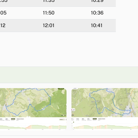
:55
11:35
10:29
:05
11:50
10:36
:12
12:01
10:41