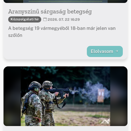
Aranyszínű sárgaság betegség
Közszolgálati hír
2026. 07. 22 16:29
A betegség 19 vármegyéből 18-ban már jelen van
szőlőn
Elolvasom