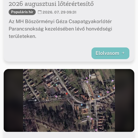
2026 augusztusi lőtérértesítő
Populáris hír
2026. 07. 29 09:31
Az MH Böszörményi Géza Csapatgyakorlótér
Parancsnokság kezelésében lévő honvédségi
területeken.
Elolvasom