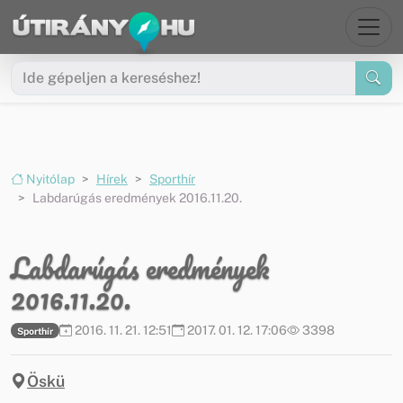
Ugrás a menüre
Ugrás a tartalomra
Nyitólap
Hírek
Sporthír
Labdarúgás eredmények 2016.11.20.
Labdarúgás eredmények
2016.11.20.
2016. 11. 21. 12:51
2017. 01. 12. 17:06
3398
Sporthír
Öskü