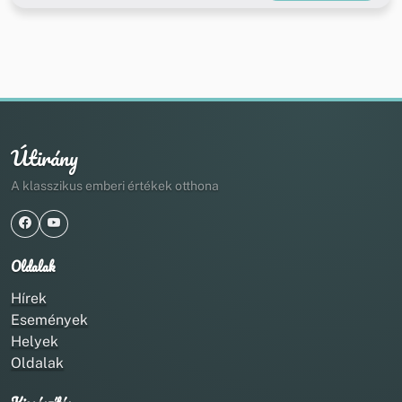
Útirány
A klasszikus emberi értékek otthona
Oldalak
Hírek
Események
Helyek
Oldalak