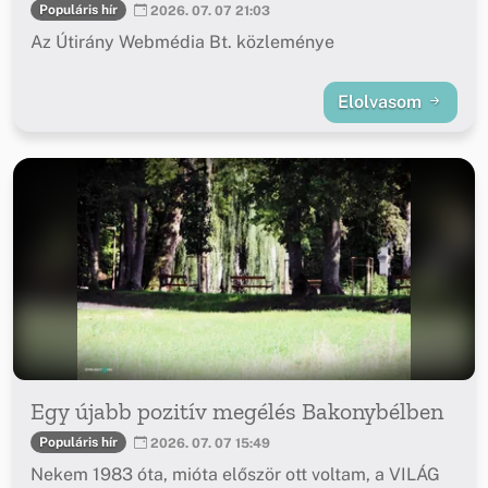
Populáris hír
2026. 07. 07 21:03
Az Útirány Webmédia Bt. közleménye
Elolvasom
Egy újabb pozitív megélés Bakonybélben
Populáris hír
2026. 07. 07 15:49
Nekem 1983 óta, mióta először ott voltam, a VILÁG