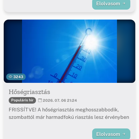
Elolvasom
3243
Hőségriasztás
Populáris hír
2026. 07. 06 21:24
FRISSÍTVE! A hőségriasztás meghosszabbodik,
szombattól már harmadfokú riasztás lesz érvényben
Elolvasom