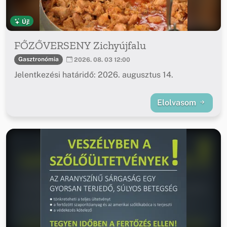
Új!
FŐZŐVERSENY Zichyújfalu
Gasztronómia
2026. 08. 03 12:00
Jelentkezési határidő: 2026. augusztus 14.
Elolvasom