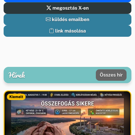
megosztás X-en
küldés emailben
link másolása
Hírek
Összes hír
Kiemelt