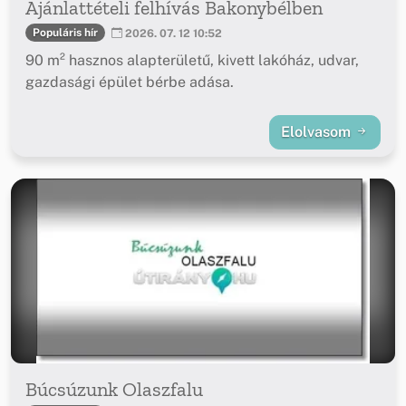
Ajánlattételi felhívás Bakonybélben
Populáris hír
2026. 07. 12 10:52
90 m² hasznos alapterületű, kivett lakóház, udvar,
gazdasági épület bérbe adása.
Elolvasom
Búcsúzunk Olaszfalu