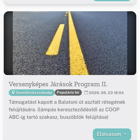
Versenyképes Járások Program II.
Populáris hír
Szentkirályszabadja
2026. 06. 23 16:54
Támogatást kapott a Balatoni út aszfalt rétegének
felújítására. (lámpás kereszteződéstől az COOP
ABC-ig tartó szakasz, buszöblök felújítása)
Elolvasom